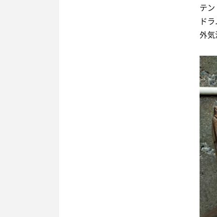
テン
ドラ
外気