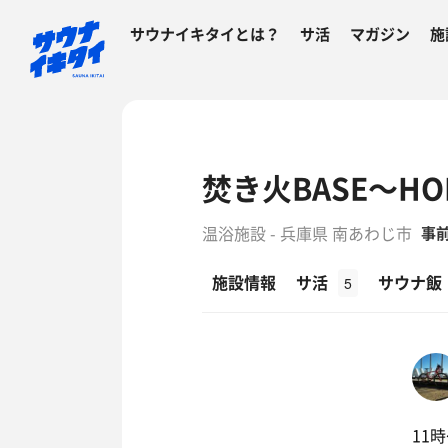
サウナイキタイとは？
サ活
マガジン
施
焚き火BASE〜HO
温浴施設 - 兵庫県 南あわじ市
事
施設情報
サ活
サウナ飯
5
11