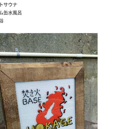
トサウナ
ム缶水風呂
浴