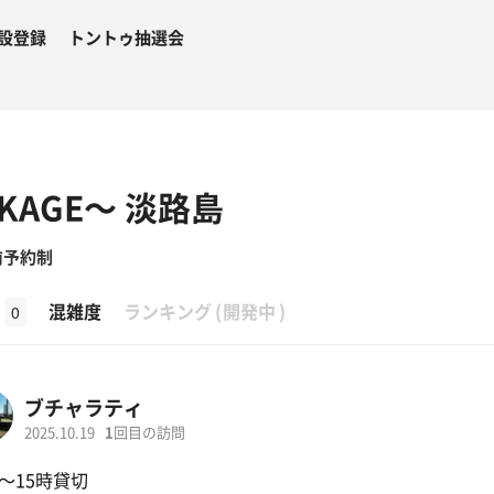
設登録
トントゥ抽選会
KAGE〜 淡路島
前予約制
β
混雑度
ランキング
(
開発中
)
0
ブチャラティ
2025.10.19
1
回目の訪問
時〜15時貸切