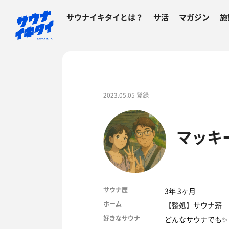
サウナイキタイとは？
サ活
マガジン
施
2023.05.05 登録
マッキ
サウナ歴
3年 3ヶ月
ホーム
【整処】サウナ薪
好きなサウナ
どんなサウナでも✨