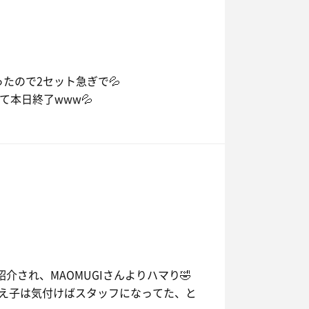
ったので2セット急ぎで💦
て本日終了www💦
介され、MAOMUGIさんよりハマり🤣
教え子は気付けばスタッフになってた、と