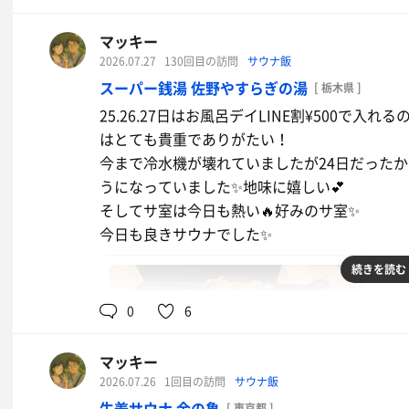
それでも焼きそばは美味しかったし、肝心のサ
『ゆ』の看板、シャワースペースの石の椅子、
マッキー
できました❣️後半には貸切状態もあったし、0時
に似てる…同じ系列なのかな🤔
2026.07.27
130回目の訪問
サウナ飯
果最後の1人(か2人？) ❣️ 独占してるような
サウナはタワー式、奥行き幅広なので余裕もっ
スーパー銭湯 佐野やすらぎの湯
[ 栃木県 ]
呂も含めて無難な感じ。そういえばデジタル数字
外に出たら案の定出店も片付け終わってきてい
25.26.27日はお風呂デイLINE割¥500で入
らいだから絶対間違ってると思うんだよなぁー
はとても貴重でありがたい！
そういえば7/31まで回数券特売やってて、期間
今まで冷水機が壊れていましたが24日だった
外気浴はプラ椅子がいくつかあって、後はウッ
んと3枚余分についてくる‼️お得すぎるので2冊購
うになっていました✨地味に嬉しい💕
至って普通かな。。。まぁ、この普通も嫌いじ
そしてサ室は今日も熱い🔥好みのサ室✨
でもあえて宇都宮来てまで、ってこともないの
またまた引き続きお世話になります❣️m(_ _)m
今日も良きサウナでした✨
続きを読む
周薪祭、おめでとうございましたーー💕
0
6
マッキー
2026.07.26
1回目の訪問
サウナ飯
生姜サウナ 金の亀
[ 東京都 ]