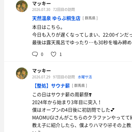
かり愛でて本日終了です！
マッキー
2026.07.30
72回目の訪問
天然温泉 ゆらぶ桐生店
[ 群馬県 ]
本日はこちら。
今日も入りが遅くなってしまい、22:00インだ
最後は露天風呂でゆったり…も30秒を噛み締め
0
1
マッキー
2026.07.29
97回目の訪問
水曜サ活
【整処】サウナ薪
[ 群馬県 ]
この日はサウナ薪の周薪祭❣️
2024年から始まり3年目に突入！
僕はオープンの4日後に初訪問でした💕
MAOMUGIさんがこちらのクラファンやってて紹
教え子に紹介したら、僕よりハマり🤣その上