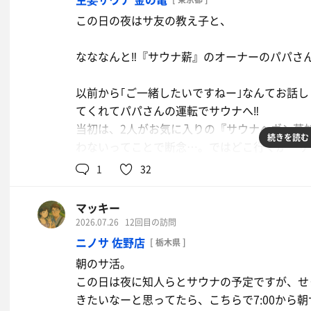
この日の夜はサ友の教え子と、
温玉豚キムチ炒め定食
なななんと‼️『サウナ薪』のオーナーのパパさん
久々に食べた！やっぱり大好きこのメ
ニュー✨
以前から｢ご一緒したいですねー｣なんてお話
てくれてパパさんの運転でサウナへ‼️
当初は、2人がお気に入りの『サウナへヴン草
続きを読む
わないってことで断念…。ではどこ行くか…サ
出ましたが、気を衒ってこちらへ🤭✨
1
32
明日仕事なのに夜の7時から東京へサウナに行
対にやらないプランに、もうそれだけでなんだ
マッキー
2026.07.26
12回目の訪問
僕と教え子は初訪問！
ニノサ 佐野店
[ 栃木県 ]
着替えて1セット目ですぐにロウリュウイベント
朝のサ活。
熱くなるロウリュウです！なんて口上から始ま
この日は夜に知人らとサウナの予定ですが、せ
段しか空いてない💦 いざ始まり、おっしゃる
きたいなーと思ってたら、こちらで7:00から朝
リヒリロウリュウもちょこちょこ経験する機会