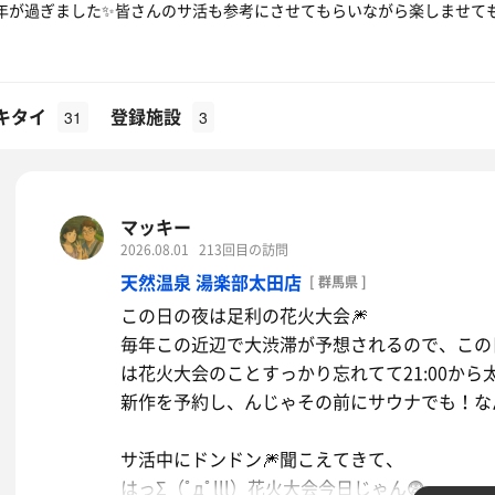
年が過ぎました✨皆さんのサ活も参考にさせてもらいながら楽しませても
キタイ
登録施設
31
3
マッキー
2026.08.01
213回目の訪問
天然温泉 湯楽部太田店
[ 群馬県 ]
この日の夜は足利の花火大会🎆
毎年この近辺で大渋滞が予想されるので、この
は花火大会のことすっかり忘れてて21:00か
新作を予約し、んじゃその前にサウナでも！な
サ活中にドンドン🎆聞こえてきて、
はっΣ（ﾟдﾟlll）花火大会今日じゃん😨