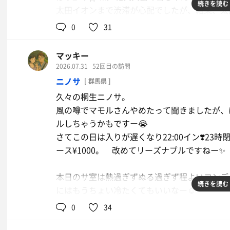
続きを読む
太田イオンまで渋滞が心配でしたが、結果、太
体はもう始まっていたので、渋滞に巻き込まれ
0
31
毎年実家のわたらせTVでテレビ越しに花火を観
て見える位置があったりして、、、月曜日に園
マッキー
通例ですが、今年はすっかり忘れてたなぁ💦ほ
2026.07.31
52回目の訪問
ニノサ
[ 群馬県 ]
さて、スパイダーマン新作を観にイオンシネマ
久々の桐生ニノサ。
会のオープニングはドローン花火ショーでスパ
風の噂でマモルさんやめたって聞きましたが、ほん
ルしちゃうかもですー😭
映画館について開場するまでロビーで待ってた
さてこの日は入りが遅くなり22:00イン❣️23
🤣🤣🤣(外人のお客さんがコスチューム来て映
ース¥1000。 改めてリーズナブルですねー✨
周りで子供達もざわつき始め、ファンサービス
マンスが急遽アドリブで始まり、ほんの数秒楽
本日のサ室は熱過ぎずぬる過ぎず程よいコンデ
ww(写真2)
続きを読む
にはもうちょい冷たくてもいいなー☺️
1〜2セット目の休憩はニノサパークで外気浴
0
34
時は遡り、サ活自体は、途中で花火大会の日で
で休憩も結構好き✨3セット目は内気浴。いつ
が気じゃなくなり、心ソワソワ、2セットで終了