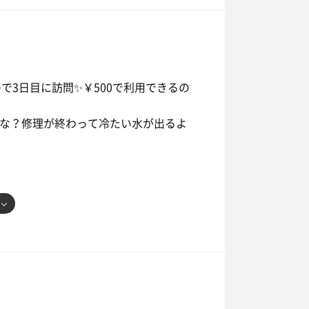
活も客が引いてきた時間帯で、ゆったり
浴場内の雰囲気、、、『やすらぎの湯』
閉館で僕の終了は23:50だったので、結
贅沢感を味わいながらサ活終了。
て座れるのはとても良い✨でもまぁ水風
で15.6℃ってなってたけど体感22℃く
たので、先に食べて正解でした✨
れるので3日目に訪問✨￥500で利用できるの
ww
中に買えば通常10枚綴り(だっけ？)にな
かな？修理が終わって冷たい水が出るよ
ドデッキで横たわる感じ。
入しました❣️
ゃないけどね✨
でリピはないかな😅という感じでした。
✨