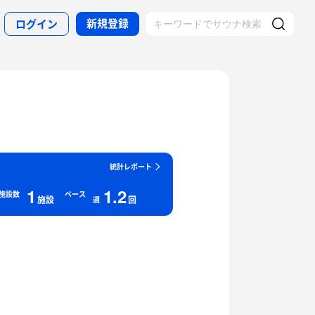
新規登録
ログイン
統計レポート
1
1.2
施設数
ペース
施設
回
週