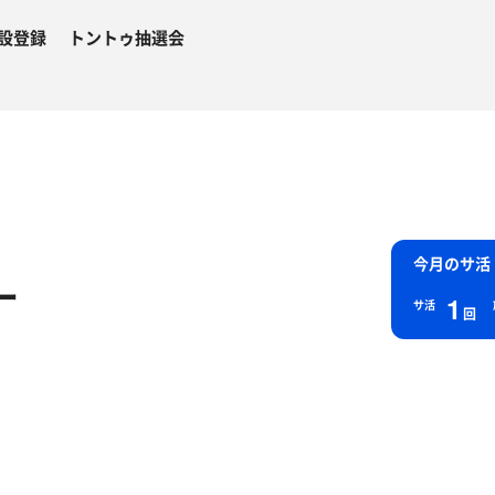
設登録
トントゥ抽選会
今月のサ活
ー
1
サ活
回