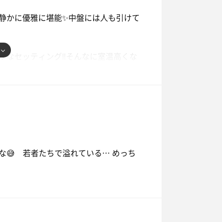
一旦退室、水風呂へ‼️3回目まであるっ
静かに優雅に堪能✨中盤には人も引けて
戻る✨気持ち良かったです‼️
室で蒸されます。改めてサ室を見渡すw
ず暗すぎず、通常の熱さも程よい感じで
なセッティング‼️そんなに室温高くな
けあって、水風呂には生姜が‼️もっと匂うか
よいアクセントになってる✨サ室→水風
アへ上がるので、動線はあまり良くない
汁汁』と書いてあったので、興味津々で
いですね。
初めて？ いやぁ美味しい‼️出汁汁いい
これうまかったなぁー。さらに『生姜おで
かい飲み物‼️コレ最高でしたー✨90分コ
多分タクヤさんかなぁ💦…間違ってた
😅 若者たちで溢れている… めっち
💕
〝特別ロウリュウ〟をしてくれました❣️
た状態でタオル一振り‼️これだけで体
キラ青照明？とか、ど真ん中に色とりど
いのも束の間、今度は氷水を頭からぶっ
森の中のイメージなのかな？いろんな休
…ｲﾔ同時ですねww 胡座の隙間に氷が入
面白い空間でした。？が多いのは、意外
️｣でもサ室自体は熱いから指先はヒリヒ
ったからか？ww