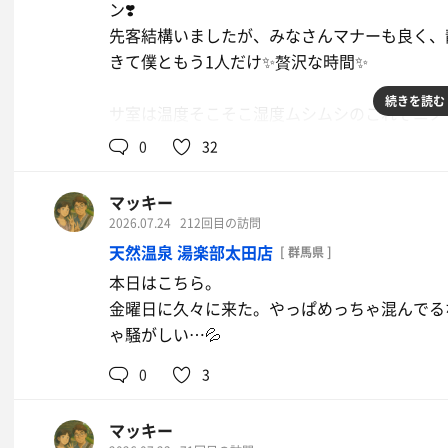
ン❣️
か退室し一段降りて、2回目のロウリュウの後、
先客結構いましたが、みなさんマナーも良く、
て言ってたので、水風呂20秒入ってまたサ室に
きて僕ともう1人だけ✨贅沢な時間✨
ロウリュウは終わったけどこのままもう少しサ
焼きトリプル1 ➕水餃子シンプル1→焼
それほど広くないが程よいスペース、明るすぎ
続きを読む
サ室は温度そこそこ湿度ムシムシのこれぞニノサ
きダブル1
した❣️そして水風呂❣️ 生姜サウナ！と言うだ
いのに、長居できないほどアッツイ🥵✨ww
絶品‼️✨✨✨✨
0
32
と思ったけどほのかに香るくらいでこれまた程
呂がちょっと離れてるのと、内気浴は上のフロ
そういえば給水機のところにポットがあり『出
マッキー
けど、東京じゃこういう造りになるのも仕方な
口にしました❣️サ活中に熱い飲み物飲むのは…
2026.07.24
212回目の訪問
っすねー✨w
天然温泉 湯楽部太田店
[ 群馬県 ]
なんと給水コーナーには水のほかに生姜水❣️
本日はこちら。
んの出汁汁』『生姜の味噌汁(具なし)』、あった
スタッフさん(僕のことは認識してくれていて✨
金曜日に久々に来た。やっぱめっちゃ混んでるな
ース中この4種の飲み物を何度も何度も堪能🤭
らごめんなさい💦)が、サ室お客2人だけの時に
ゃ騒がしい…💦
大量のロウリュウをかけてめっっっっちゃ熱くし
内気浴は何やら怪しい空間、基本は暗いがキラ
全体がヒリヒリするくらいアツくて逃げ出した
0
3
りの実？がなっている木がライトアップされて
かけてきましたww アツイとツメタイが交互に
憩椅子やマットやハンモック等があり、とても
り込んでお尻の下とかにも潜り込んで｢冷たっ‼
マッキー
と覚えてないくらい掴みどころの難しい空間だ