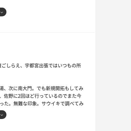
かせて行きましたw
そんな時間でも賑わっていました。大盛
ご挨拶して、本日は60分制限なので、
て、あとはパパさんと談笑。(そういえ
💦)
は腹ごしらえ、宇都宮出張ではいつもの所
タコス屋さんは僕が行った時間にはもう
湯、次に南大門。でも新規開拓もしてみ
枚もらえて、4枚集めるとくじ引きが出
、佐野に2回ほど行っているのでまた今
夜遅くに参加することが多く、サウナ後
行った。無難な印象。サウイキで調べてみ
アイスとかカステラ、って気分でもない
んだ時から4枚も集められないな、と思
できずじまいでした。。。