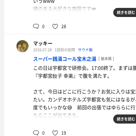
いうwww
縁のある大好きな施設です❤️
続きを読む
教え子が焼きそば焼く、って言ってたので腹空
0
28
だいぶ遅くなってしまって22時近くに到着。
況！
マッキー
オーナーのりょうさんやパパさんママさんにも
2026.07.28
1回目の訪問
サウナ飯
すぐサウナ始めず、教え子の焼きそばを注文し
スーパー銭湯コール宝木之湯
[ 栃木県 ]
ば会話に夢中でこの日写真ほぼほぼ撮らなかった
この日は宇都宮で研修会。17:00終了。まず
『宇都宮餃子 幸楽』で腹を満たす。
焼きそば美味しかったよー❣️
他にもアイス屋さん・ベビーカステラ屋さん。
さて、今日はどこに行こうか？お気に入りは宝
終わっていました。商品ひとつ買うと抽選券1
たい。カンデオホテルズ宇都宮も気にはなるが
来るようですが、僕は毎年こちらのイベントは
度でもいっかな😅 前回の出張ではゆららに
は店が終わっちゃうし、かと言ってサウナ前に
たらここが出てきた。
ので、あまり頼むことがなく、今回もチラシ読
続きを読む
ってはいたので、案の定くじ引きは残念ながら
というわけで本日はこちらに❣️初訪問。
0
19