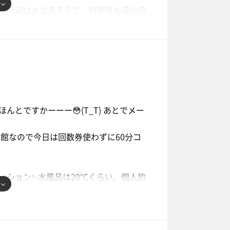
田近辺は大丈夫そうで、時間帯も花火自
ることなく、無事太田イオン到着！
て🤭時々実家のベランダからかろうじ
児達と花火大会の会話で盛り上がるのが
とんど観れませんでした💦
へ！(あとで聞いた話では、足利花火大
イダーマンやってたらしいwww)
とですかーーー😳(T_T) あとでメー
ら、4人のスパイダーマンが現れました
時閉館なので今日は回数券使わずに60分コ
画鑑賞に来てたようです。)
のごとくスパイディ同士で対決パフォー
しませてくれたので思わずパシャリ
ィション✨水風呂は20℃くらい。個人的
！水着の着脱の手間があるけど、パーク
あることを認識し、急に渋滞のことで気
もの席で真正面に薪ストーブの炎をしっ
し、せわしいサ活となりました🤣