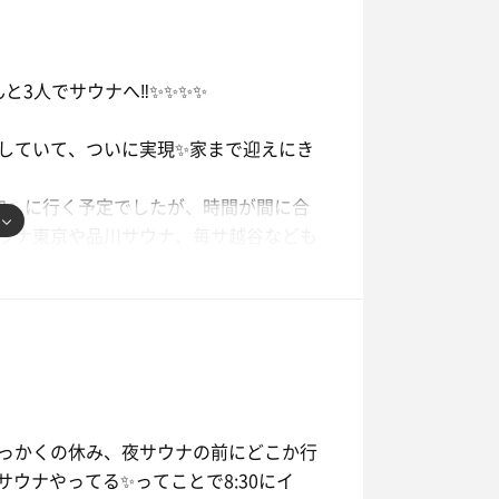
と3人でサウナへ‼️✨✨✨✨
ししていて、ついに実現✨家まで迎えにき
加』に行く予定でしたが、時間が間に合
ウナ東京や品川サウナ、毎サ越谷なども
くなんて、普段なら、そして1人なら絶
かワクワクが止まらない🤣
✨しかも、日曜の21時は1週間でも1番
り、さらにはお客さんでいっぱいで最上
っかくの休み、夜サウナの前にどこか行
通りとっても熱かったけど🔥最近このヒ
サウナやってる✨ってことで8:30にイ
があり、ちょいハマりつつある🤭 何名