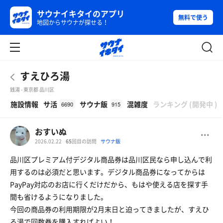
サウナイキタイのアプリ
無料で使う
地図からサウナが探せる！
すえひろ湯
銭湯 - 東京都 品川区
β
施設情報
サ活
サウナ飯
混雑度
ランキング
(
開発中
)
6690
915
おすいぬ
2026.02.22
65
回目の訪問
サウナ飯
品川区プレミアム付デジタル商品券は品川区民なら申し込んで利
用するのは必須だと思います。デジタル商品券になってからは
PayPay対応のお店に行くだけだから、もはや使える店を探す手
間も省けるようになりました。
今回の商品券の利用期限が2月末日と迫ってきましたが、すえひ
ろ湯で回数券を購入すればよい！