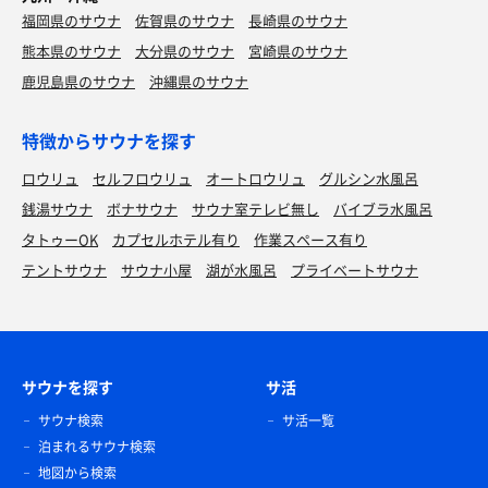
福岡県のサウナ
佐賀県のサウナ
長崎県のサウナ
熊本県のサウナ
大分県のサウナ
宮崎県のサウナ
鹿児島県のサウナ
沖縄県のサウナ
特徴からサウナを探す
ロウリュ
セルフロウリュ
オートロウリュ
グルシン水風呂
銭湯サウナ
ボナサウナ
サウナ室テレビ無し
バイブラ水風呂
タトゥーOK
カプセルホテル有り
作業スペース有り
テントサウナ
サウナ小屋
湖が水風呂
プライベートサウナ
サウナを探す
サ活
サウナ検索
サ活一覧
泊まれるサウナ検索
地図から検索