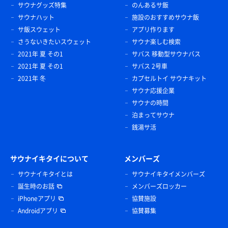
サウナグッズ特集
のんあるサ飯
サウナハット
施設のおすすめサウナ飯
サ飯スウェット
アプリ作ります
さうないきたいスウェット
サウナ楽しむ検索
2021年 夏 その1
サバス 移動型サウナバス
2021年 夏 その1
サバス 2号車
2021年 冬
カプセルトイ サウナキット
サウナ応援企業
サウナの時間
泊まってサウナ
銭湯サ活
サウナイキタイについて
メンバーズ
サウナイキタイとは
サウナイキタイメンバーズ
誕生時のお話
メンバーズロッカー
iPhoneアプリ
協賛施設
Androidアプリ
協賛募集