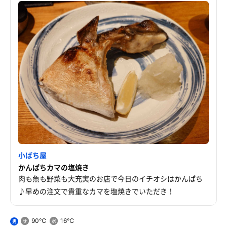
小ばち屋
かんぱちカマの塩焼き
肉も魚も野菜も大充実のお店で今日のイチオシはかんぱち
♪早めの注文で貴重なカマを塩焼きでいただき！
90℃
16℃
男