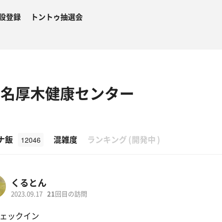
設登録
トントゥ抽選会
東名厚木健康センター
β
ナ飯
混雑度
ランキング
(
開発中
)
12046
くるとん
2023.09.17
21
回目の訪問
ェックイン