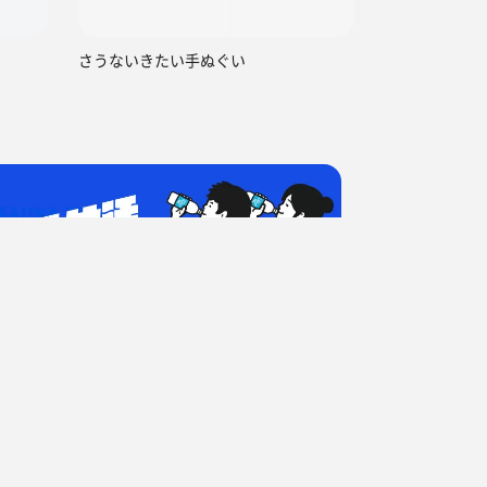
さうないきたい手ぬぐい
回目