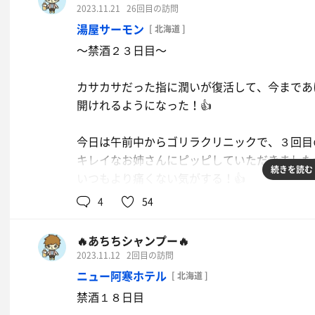
一人の老婆が現れ、おもむろにそのオイルを自
2023.11.21
26回目の訪問
娘は、あまりのこうけいに自分の目を疑うほど
湯屋サーモン
[ 北海道 ]
その時でした！、オイルの持ち主であろう小娘
〜禁酒２３日目〜
老婆に言いました、
老婆は眉毛を吊り上げてこう言いました、
カサカサだった指に潤いが復活して、今まであ
「こんなところに置いとくから悪いでしょうが！
開けれるようになった！👍
登別には本当に鬼がいるみたいです、、、
今日は午前中からゴリラクリニックで、３回目
キレイなお姉さんにピッピしていただきました
続きを読む
いつもより痛くない気がする！👍
4
54
こりゃあ朝から調子がいいぞ！
こうなりゃ施術後ダメだと言われたサウナに行
🔥あちちシャンプー🔥
サーモンでしょ！八乃木でしょ！
2023.11.12
2回目の訪問
ああぁ！よい休日だ〜！
ニュー阿寒ホテル
[ 北海道 ]
禁酒１８日目