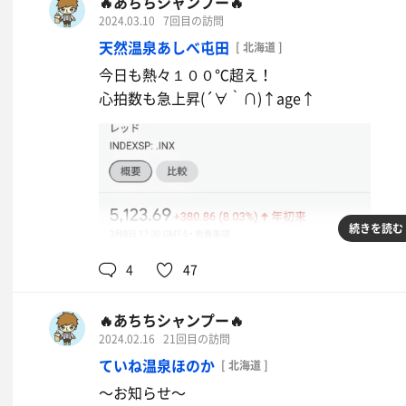
🔥あちちシャンプー🔥
2024.03.10
7回目の訪問
天然温泉あしべ屯田
[ 北海道 ]
今日も熱々１００℃超え！
心拍数も急上昇(´∀｀∩)↑age↑
続きを読む
4
47
🔥あちちシャンプー🔥
2024.02.16
21回目の訪問
ていね温泉ほのか
[ 北海道 ]
〜お知らせ〜