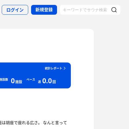
新規登録
ログイン
統計レポート
0
0.0
施設数
ペース
施設
回
週
面は胡座で座れる広さ。 なんと言って