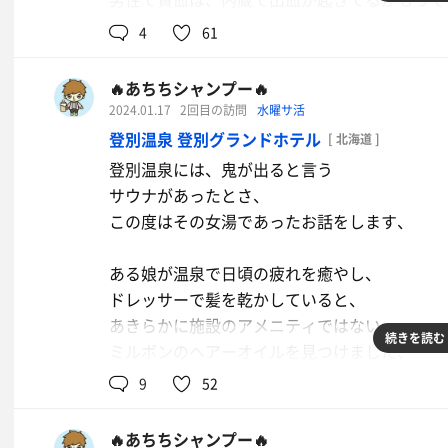
Googleに書いてあった😨
4
61
気をつけてね〜www
🔥あちちシャンプー🔥
3階の改装は
2024.01.17
2回目の訪問
水曜サ活
９０％完了してました！
登別温泉 登別グランドホテル
[ 北海道 ]
登別温泉には、鬼が出ると言う
サウナがあったとさ、
この度はその女湯であったお話をします、
ある娘が温泉で日頃の疲れを癒やし、
ドレッサーで髪を乾かしていると、
あきらかに施設のアメニティではない、
続きを読む
ミルボンのヘアーオイルを見つけました、
娘は「あ～誰かが忘れていったんだなあ〜」
9
52
と思いました、
その後、
🔥あちちシャンプー🔥