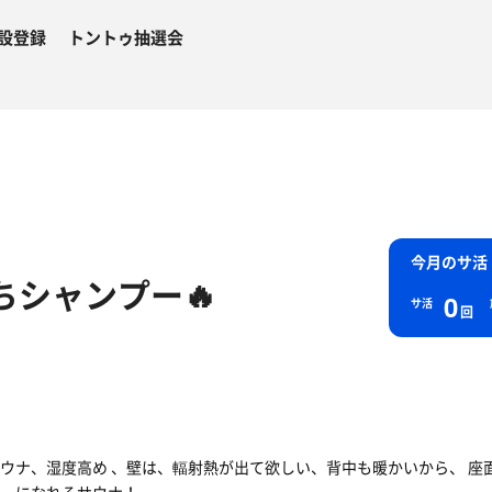
設登録
トントゥ抽選会
今月のサ活
ちシャンプー🔥
0
サ活
回
ウナ、湿度高め 、壁は、輻射熱が出て欲しい、背中も暖かいから、 座