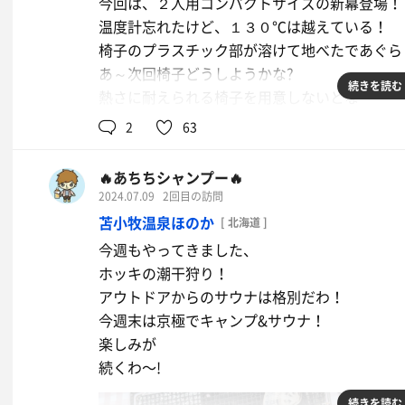
今回は、２人用コンパクトサイズの新幕登場！
温度計忘れたけど、１３０℃は越えている！
椅子のプラスチック部が溶けて地べたであぐら
あ～次回椅子どうしようかな?
続きを読む
熱さに耐えられる椅子を用意しないとな〜
2
63
🔥あちちシャンプー🔥
2024.07.09
2回目の訪問
苫小牧温泉ほのか
[ 北海道 ]
今週もやってきました、
ホッキの潮干狩り！
アウトドアからのサウナは格別だわ！
今週末は京極でキャンプ&サウナ！
楽しみが
続くわ〜!
続きを読む