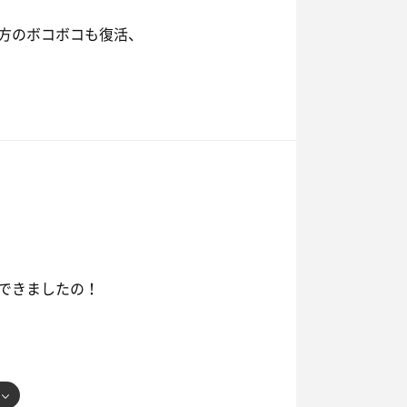
方のボコボコも復活、
できましたの！
?