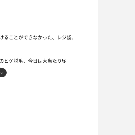
分の髪につけ始めました、
ビックリしたそうです、
が現れ「それ、私のです！」と
けることができなかった、レジ袋、
😡」
のヒゲ脱毛、今日は大当たり🎯
✨
くしかないでしょ！