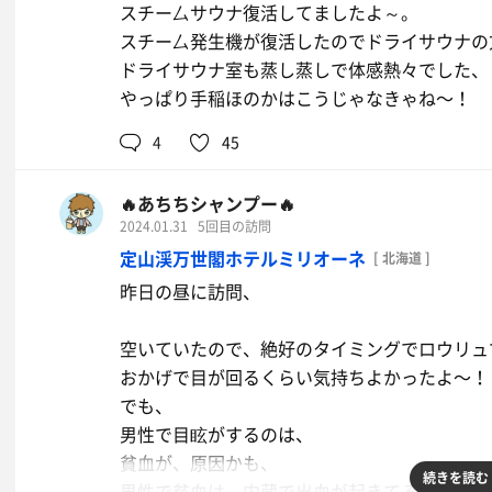
スチー厶サウナ復活してましたよ～。
スチー厶発生機が復活したのでドライサウナの
ドライサウナ室も蒸し蒸しで体感熱々でした、
やっぱり手稲ほのかはこうじゃなきゃね〜！
4
45
🔥あちちシャンプー🔥
2024.01.31
5回目の訪問
定山渓万世閣ホテルミリオーネ
[ 北海道 ]
昨日の昼に訪問、
空いていたので、絶好のタイミングでロウリュ
おかげで目が回るくらい気持ちよかったよ〜！
でも、
男性で目眩がするのは、
貧血が、原因かも、
続きを読む
男性で貧血は、内蔵で出血が起きてるかもって