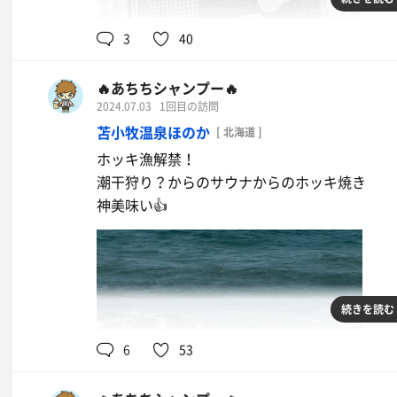
3
40
🔥あちちシャンプー🔥
2024.07.03
1回目の訪問
苫小牧温泉ほのか
[ 北海道 ]
ホッキ漁解禁！
潮干狩り？からのサウナからのホッキ焼き
神美味い👍
続きを読む
6
53