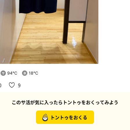
94℃
18℃
0
9
このサ活が気に入ったらトントゥをおくってみよう
トントゥをおくる