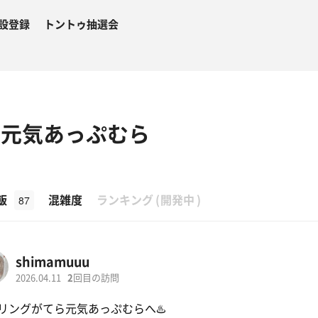
設登録
トントゥ抽選会
 元気あっぷむら
β
飯
混雑度
ランキング
(
開発中
)
87
shimamuuu
2026.04.11
2
回目の訪問
リングがてら元気あっぷむらへ♨️