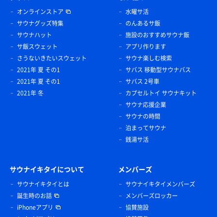
オンラインストア
水曜サ活
サウナグッズ特集
のんあるサ飯
サウナハット
施設のおすすめサウナ飯
サ飯スウェット
アプリ作ります
さうないきたいスウェット
サウナ楽しむ検索
2021年 夏 その1
サバス 移動型サウナバス
2021年 夏 その1
サバス 2号車
2021年 冬
カプセルトイ サウナキット
サウナ応援企業
サウナの時間
泊まってサウナ
銭湯サ活
サウナイキタイについて
メンバーズ
サウナイキタイとは
サウナイキタイメンバーズ
誕生時のお話
メンバーズロッカー
iPhoneアプリ
協賛施設