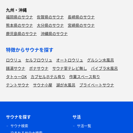
九州・沖縄
福岡県のサウナ
佐賀県のサウナ
長崎県のサウナ
熊本県のサウナ
大分県のサウナ
宮崎県のサウナ
鹿児島県のサウナ
沖縄県のサウナ
特徴からサウナを探す
ロウリュ
セルフロウリュ
オートロウリュ
グルシン水風呂
銭湯サウナ
ボナサウナ
サウナ室テレビ無し
バイブラ水風呂
タトゥーOK
カプセルホテル有り
作業スペース有り
テントサウナ
サウナ小屋
湖が水風呂
プライベートサウナ
サウナを探す
サ活
サウナ検索
サ活一覧
泊まれるサウナ検索