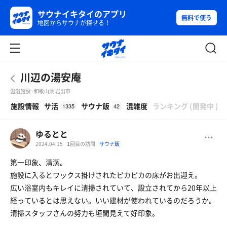
サウナイキタイのアプリ
無料で使う
地図からサウナが探せる！
川辺の湯安庵
温浴施設 - 和歌山県 岩出市
β
施設情報
サ活
サウナ飯
混雑度
ランキング
(
開発中
)
1335
42
ゆるとと
2024.04.15
1
回目の訪問
サウナ飯
第一印象、清潔。
施設に入るとワックス掛けされたピカピカの床がお出迎え。
広い浴室内もキレイに清掃されていて、設立されてから20年以上
経っているとは思えない。いい建材が使われているのだろうか。
清掃スタッフさんの努力も垣間見えて好印象。