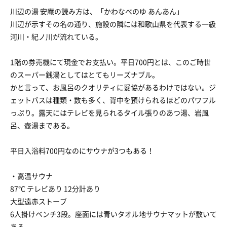
川辺の湯 安庵の読み方は、「かわなべのゆ あんあん」
川辺が示すその名の通り、施設の隣には和歌山県を代表する一級
河川・紀ノ川が流れている。
1階の券売機にて現金でお支払い。平日700円とは、このご時世
のスーパー銭湯としてはとてもリーズナブル。
かと言って、お風呂のクオリティに妥協があるわけではない。ジ
ェットバスは種類・数も多く、背中を預けられるほどのパワフル
っぷり。露天にはテレビを見られるタイル張りのあつ湯、岩風
呂、壺湯まである。
平日入浴料700円なのにサウナが3つもある！
・高温サウナ
87℃ テレビあり 12分計あり
大型遠赤ストーブ
6人掛けベンチ3段。座面には青いタオル地サウナマットが敷いて
ある。