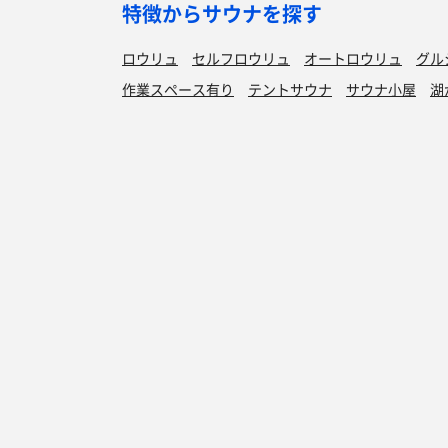
特徴からサウナを探す
ロウリュ
セルフロウリュ
オートロウリュ
グル
作業スペース有り
テントサウナ
サウナ小屋
湖
サウナを探す
サ活
サウナ検索
サ活一覧
泊まれるサウナ検索
地図から検索
サ活検索
施設登録