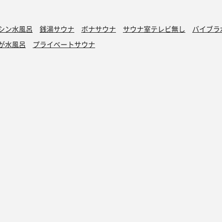
シン水風呂
銭湯サウナ
ボナサウナ
サウナ室テレビ無し
バイブラ
が水風呂
プライベートサウナ
トントゥ
読みもの
トントゥ抽選会
マガジン
トントゥとは
アドベントカレン
当選発表
アドベントカレン
過去の抽選会
アドベントカレン
協賛募集
アドベントカレン