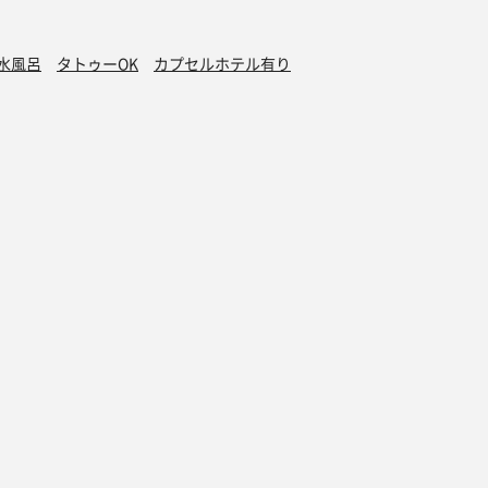
水風呂
タトゥーOK
カプセルホテル有り
グッズ
オンラインストア
ダー 2025
サウナグッズ特集
ダー 2024
サウナハット
ダー 2023
サ飯スウェット
ダー 2022
さうないきたいスウェット