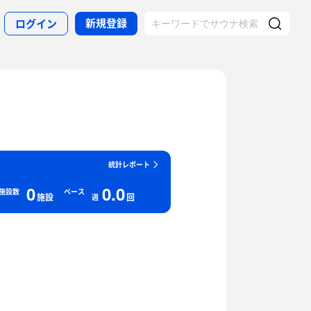
新規登録
ログイン
統計レポート
0
0.0
施設数
ペース
施設
回
週