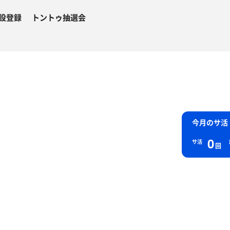
設登録
トントゥ抽選会
今月のサ活
0
サ活
回