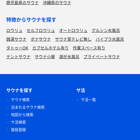
鹿児島県のサウナ
沖縄県のサウナ
特徴からサウナを探す
ロウリュ
セルフロウリュ
オートロウリュ
グルシン水風呂
銭湯サウナ
ボナサウナ
サウナ室テレビ無し
バイブラ水風呂
タトゥーOK
カプセルホテル有り
作業スペース有り
テントサウナ
サウナ小屋
湖が水風呂
プライベートサウナ
サウナを探す
サ活
サウナ検索
サ活一覧
泊まれるサウナ検索
地図から検索
サ活検索
施設登録