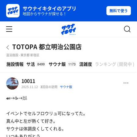
サウナイキタイのアプリ
無料で使う
地図からサウナが探せる！
TOTOPA 都立明治公園店
温浴施設 - 東京都 新宿区
β
施設情報
サ活
サウナ飯
混雑度
ランキング
(
開発中
)
8499
1173
10011
2025.11.12
3
回目の訪問
サウナ飯
🍛→☕️→🧖
イベントでセルフロウリュ可になってた。
真ん中と左が熱くて好き。
サウナは体調良くしてくれる。
いつもありがとう。