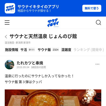
サウナイキタイのアプリ
無料で使う
地図からサウナが探せる！
サウナと天然温泉 じょんのび館
温浴施設 - 新潟県 新潟市
β
施設情報
サ活
サウナ飯
混雑度
ランキング
(
開発中
)
9111
2324
たれカツと串焼
2020.09.04
10
回目の訪問
温泉に行ったのにサウナしか入ってなかった！
サウナ飯 第３弾はクッパ