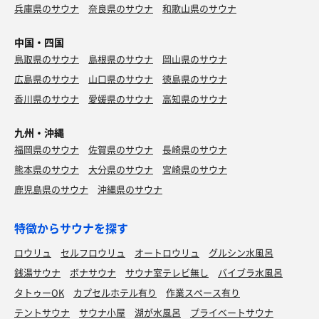
兵庫県のサウナ
奈良県のサウナ
和歌山県のサウナ
中国・四国
鳥取県のサウナ
島根県のサウナ
岡山県のサウナ
広島県のサウナ
山口県のサウナ
徳島県のサウナ
香川県のサウナ
愛媛県のサウナ
高知県のサウナ
九州・沖縄
福岡県のサウナ
佐賀県のサウナ
長崎県のサウナ
熊本県のサウナ
大分県のサウナ
宮崎県のサウナ
鹿児島県のサウナ
沖縄県のサウナ
特徴からサウナを探す
ロウリュ
セルフロウリュ
オートロウリュ
グルシン水風呂
銭湯サウナ
ボナサウナ
サウナ室テレビ無し
バイブラ水風呂
タトゥーOK
カプセルホテル有り
作業スペース有り
テントサウナ
サウナ小屋
湖が水風呂
プライベートサウナ