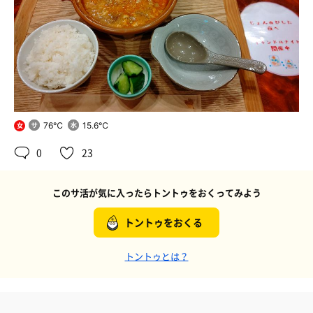
76℃
15.6℃
女
0
23
このサ活が気に入ったらトントゥをおくってみよう
トントゥをおくる
トントゥとは？