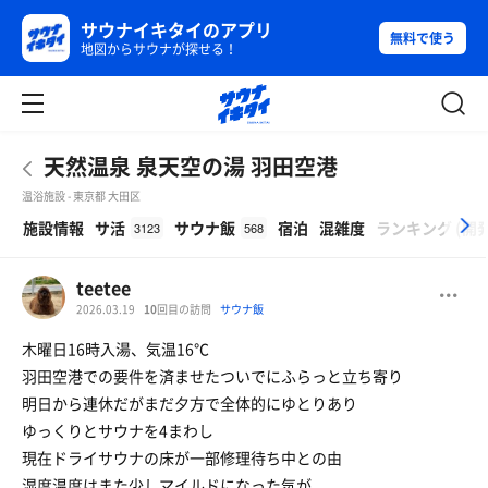
サウナイキタイのアプリ
無料で使う
地図からサウナが探せる！
天然温泉 泉天空の湯 羽田空港
温浴施設 - 東京都 大田区
β
施設情報
サ活
サウナ飯
宿泊
混雑度
ランキング
(
開
3123
568
teetee
2026.03.19
10
回目の訪問
サウナ飯
木曜日16時入湯、気温16℃
羽田空港での要件を済ませたついでにふらっと立ち寄り
明日から連休だがまだ夕方で全体的にゆとりあり
ゆっくりとサウナを4まわし
現在ドライサウナの床が一部修理待ち中との由
湿度温度はまた少しマイルドになった気が