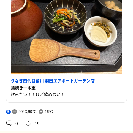
うなぎ四代目菊川 羽田エアポートガーデン店
蒲焼き一本重
飲みたい！！けど飲めない！
90℃,60℃
16℃
男
0
19