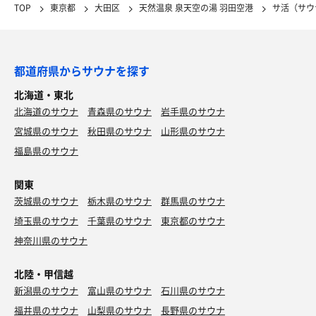
TOP
東京都
大田区
天然温泉 泉天空の湯 羽田空港
サ活（サウ
都道府県からサウナを探す
北海道・東北
北海道のサウナ
青森県のサウナ
岩手県のサウナ
宮城県のサウナ
秋田県のサウナ
山形県のサウナ
福島県のサウナ
関東
茨城県のサウナ
栃木県のサウナ
群馬県のサウナ
埼玉県のサウナ
千葉県のサウナ
東京都のサウナ
神奈川県のサウナ
北陸・甲信越
新潟県のサウナ
富山県のサウナ
石川県のサウナ
福井県のサウナ
山梨県のサウナ
長野県のサウナ