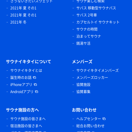
さうないきたいスウェット
サウナ楽しむ検索
2021年 夏 その1
サバス 移動型サウナバス
2021年 夏 その1
サバス 2号車
2021年 冬
カプセルトイ サウナキット
サウナの時間
泊まってサウナ
銭湯サ活
サウナイキタイについて
メンバーズ
サウナイキタイとは
サウナイキタイメンバーズ
誕生時のお話
メンバーズロッカー
iPhoneアプリ
協賛施設
Androidアプリ
協賛募集
サウナ施設の方へ
お問い合わせ
サウナ施設の皆さまへ
ヘルプセンター
宿泊施設の皆さまへ
総合お問い合わせ