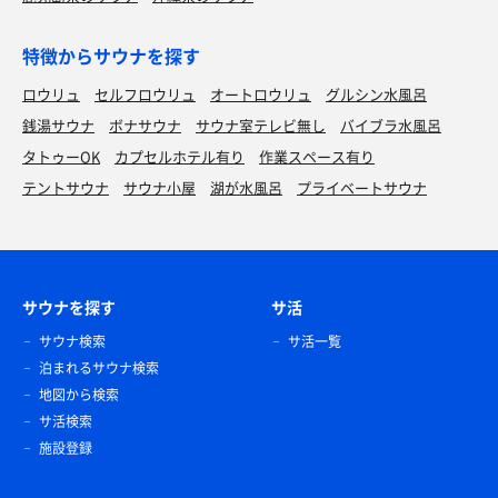
特徴からサウナを探す
ロウリュ
セルフロウリュ
オートロウリュ
グルシン水風呂
銭湯サウナ
ボナサウナ
サウナ室テレビ無し
バイブラ水風呂
タトゥーOK
カプセルホテル有り
作業スペース有り
テントサウナ
サウナ小屋
湖が水風呂
プライベートサウナ
サウナを探す
サ活
サウナ検索
サ活一覧
泊まれるサウナ検索
地図から検索
サ活検索
施設登録