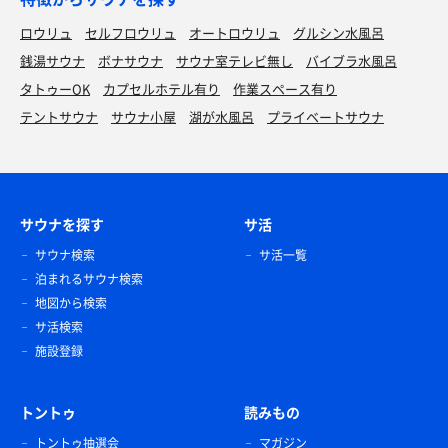
ロウリュ
セルフロウリュ
オートロウリュ
グルシン水風呂
銭湯サウナ
ボナサウナ
サウナ室テレビ無し
バイブラ水風呂
タトゥーOK
カプセルホテル有り
作業スペース有り
テントサウナ
サウナ小屋
湖が水風呂
プライベートサウナ
サウナを探す
サ活
サウナ検索
サ活一覧
泊まれるサウナ検索
地図から検索
サ活検索
施設登録
トントゥ
読みもの
トントゥ抽選会
マガジン