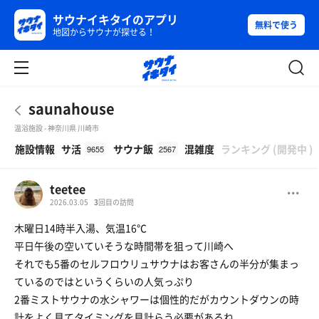
サウナイキタイのアプリ
無料で使う
地図からサウナが探せる！
saunahouse
温浴施設 - 神奈川県 川崎市
β
施設情報
サ活
サウナ飯
混雑度
ランキング
(
開発中
)
9655
2567
teetee
2026.03.05
3
回目の訪問
木曜日14時半入湯、気温16℃
平日午後の空いていそうな時間帯を狙って川崎へ
それでも5番のセルフロウリュサウナはお客さんの半分が集まっ
ているのではというくらいの人気っぷり
2番ミストサウナの水シャワーは個性的だがカウントダウンの時
計をよく見てタイミングを見計らう必要があるね