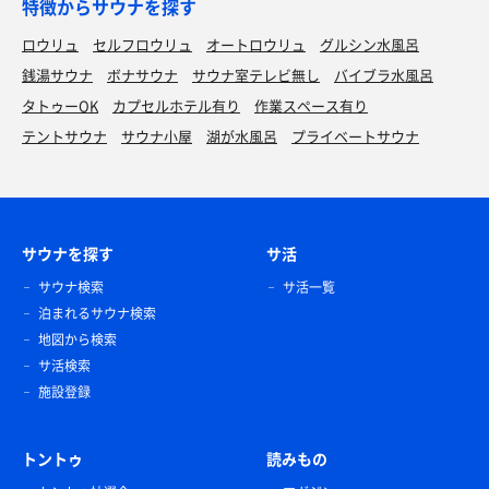
特徴からサウナを探す
ロウリュ
セルフロウリュ
オートロウリュ
グルシン水風呂
銭湯サウナ
ボナサウナ
サウナ室テレビ無し
バイブラ水風呂
タトゥーOK
カプセルホテル有り
作業スペース有り
テントサウナ
サウナ小屋
湖が水風呂
プライベートサウナ
サウナを探す
サ活
サウナ検索
サ活一覧
泊まれるサウナ検索
地図から検索
サ活検索
施設登録
トントゥ
読みもの