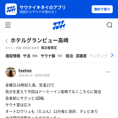
サウナイキタイのアプリ
無料で使う
地図からサウナが探せる！
ホテルグランビュー高崎
宿泊者限定
ホテル・旅館 - 群馬県 高崎市
β
施設情報
サ活
サウナ飯
宿泊
混雑度
ランキング
(
開発
508
131
teetee
2026.04.24
1
回目の訪問
金曜日16時初入湯、気温15℃
気分を変えて今回はドーミーイン高崎でなくこちらに宿泊
会食前にサクッと3回転
サウナ室は広々
オートロウリュも（たぶん）12分毎と良好、テレビあり
ほぼ貸切状態だったのはラッキー