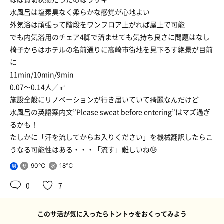
水風呂は塩素臭なく柔らかな感覚が心地よい
外気浴は頑張って階段をワンフロア上がれば屋上で可能
でも内気浴用のチェア4脚で済ませても気持ち良さに問題はなし
椅子からはホテルの名前通りに高崎市街地を見下ろす絶景が目前
に
11min/10min/9min
0.07〜0.14人／㎡
施設全般にリノベーションが行き届いていて綺麗なんだけど
水風呂の英語案内文”Please sweat before entering”はマズ過ぎ
るかも！
たしかに「汗を流してからお入りください」を機械翻訳したらこ
うなる可能性はある・・・「流す」難しいね😓
90℃
18℃
男
0
7
このサ活が気に入ったらトントゥをおくってみよう