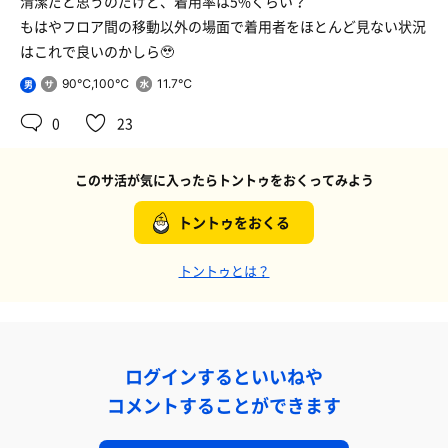
清潔だと思うのだけど、着用率は5%くらい？
もはやフロア間の移動以外の場面で着用者をほとんど見ない状況
はこれで良いのかしら🥹
90℃,100℃
11.7℃
男
0
23
このサ活が気に入ったらトントゥをおくってみよう
トントゥをおくる
トントゥとは？
ログインするといいねや
コメントすることができます