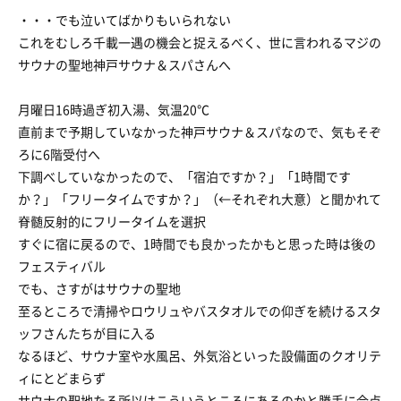
・・・でも泣いてばかりもいられない
これをむしろ千載一遇の機会と捉えるべく、世に言われるマジの
サウナの聖地神戸サウナ＆スパさんへ
月曜日16時過ぎ初入湯、気温20℃
直前まで予期していなかった神戸サウナ＆スパなので、気もそぞ
ろに6階受付へ
下調べしていなかったので、「宿泊ですか？」「1時間です
か？」「フリータイムですか？」（←それぞれ大意）と聞かれて
脊髄反射的にフリータイムを選択
すぐに宿に戻るので、1時間でも良かったかもと思った時は後の
フェスティバル
でも、さすがはサウナの聖地
至るところで清掃やロウリュやバスタオルでの仰ぎを続けるスタ
ッフさんたちが目に入る
なるほど、サウナ室や水風呂、外気浴といった設備面のクオリテ
ィにとどまらず
サウナの聖地たる所以はこういうところにあるのかと勝手に合点