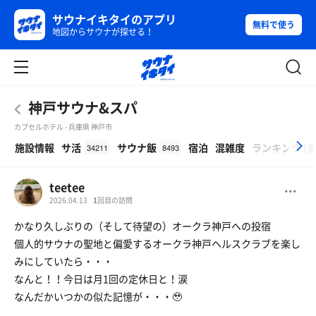
サウナイキタイのアプリ
無料で使う
地図からサウナが探せる！
神戸サウナ&スパ
カプセルホテル - 兵庫県 神戸市
β
施設情報
サ活
サウナ飯
宿泊
混雑度
ランキング
(
34211
8493
teetee
2026.04.13
1
回目の訪問
かなり久しぶりの（そして待望の）オークラ神戸への投宿
個人的サウナの聖地と偏愛するオークラ神戸ヘルスクラブを楽し
みにしていたら・・・
なんと！！今日は月1回の定休日と！涙
なんだかいつかの似た記憶が・・・🥹