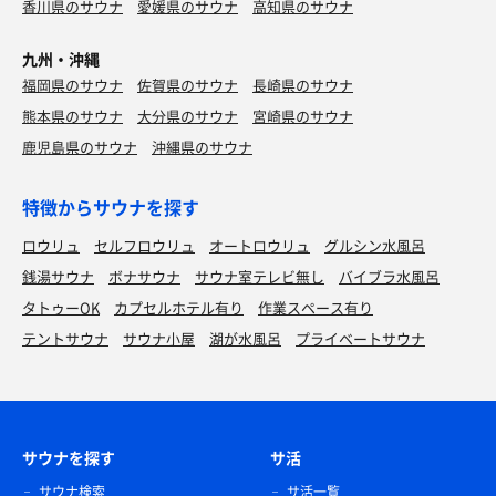
香川県のサウナ
愛媛県のサウナ
高知県のサウナ
九州・沖縄
福岡県のサウナ
佐賀県のサウナ
長崎県のサウナ
熊本県のサウナ
大分県のサウナ
宮崎県のサウナ
鹿児島県のサウナ
沖縄県のサウナ
特徴からサウナを探す
ロウリュ
セルフロウリュ
オートロウリュ
グルシン水風呂
銭湯サウナ
ボナサウナ
サウナ室テレビ無し
バイブラ水風呂
タトゥーOK
カプセルホテル有り
作業スペース有り
テントサウナ
サウナ小屋
湖が水風呂
プライベートサウナ
サウナを探す
サ活
サウナ検索
サ活一覧