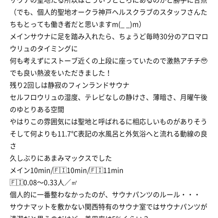
（でも、個人的聖地オークラ神戸ヘルスクラブのスタッフさんた
ちもとっても働き者だと思いますm(_ _)m）
メインサウナに足を踏み入れたら、ちょうど毎時30分のアロマロ
ウリュのタイミングに
何も考えずにストーブ近くの上段に座っていたので激熱アチチ🥹
でも良い熱波をいただきました！
残り2回しは静寂のフィンランドサウナ
セルフロウリュの湿度、テレビなしの静けさ、薄暗さ、月曜午後
のゆとりある空間
やはりこの雰囲気には聖地と呼ばれるに相応しいものがありそう
そして何よりも11.7℃表記の水風呂と外気浴へと流れる動線の良
さ
久しぶりにあまみマックスでした
メイン10min/🇫🇮10min/🇫🇮11min
🇫🇮0.08〜0.33人／㎡
個人的に一番整わなかったのが、サウナパンツのルール・・・
サウナマットを敷かない関西特有のサウナ室ではサウナパンツが