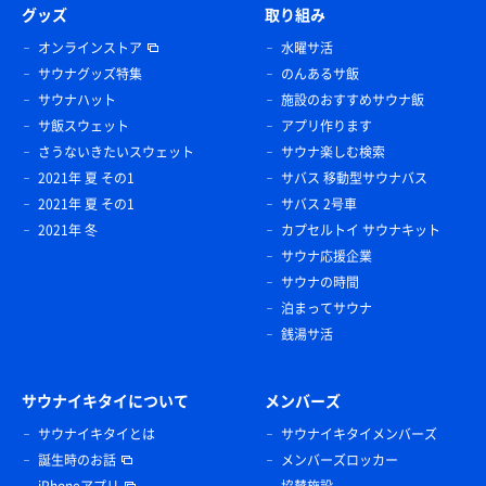
グッズ
取り組み
オンラインストア
水曜サ活
サウナグッズ特集
のんあるサ飯
サウナハット
施設のおすすめサウナ飯
サ飯スウェット
アプリ作ります
さうないきたいスウェット
サウナ楽しむ検索
2021年 夏 その1
サバス 移動型サウナバス
2021年 夏 その1
サバス 2号車
2021年 冬
カプセルトイ サウナキット
サウナ応援企業
サウナの時間
泊まってサウナ
銭湯サ活
サウナイキタイについて
メンバーズ
サウナイキタイとは
サウナイキタイメンバーズ
誕生時のお話
メンバーズロッカー
iPhoneアプリ
協賛施設