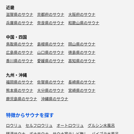
近畿
滋賀県のサウナ
京都府のサウナ
大阪府のサウナ
兵庫県のサウナ
奈良県のサウナ
和歌山県のサウナ
中国・四国
鳥取県のサウナ
島根県のサウナ
岡山県のサウナ
広島県のサウナ
山口県のサウナ
徳島県のサウナ
香川県のサウナ
愛媛県のサウナ
高知県のサウナ
九州・沖縄
福岡県のサウナ
佐賀県のサウナ
長崎県のサウナ
熊本県のサウナ
大分県のサウナ
宮崎県のサウナ
鹿児島県のサウナ
沖縄県のサウナ
特徴からサウナを探す
ロウリュ
セルフロウリュ
オートロウリュ
グルシン水風呂
銭湯サウナ
ボナサウナ
サウナ室テレビ無し
バイブラ水風呂