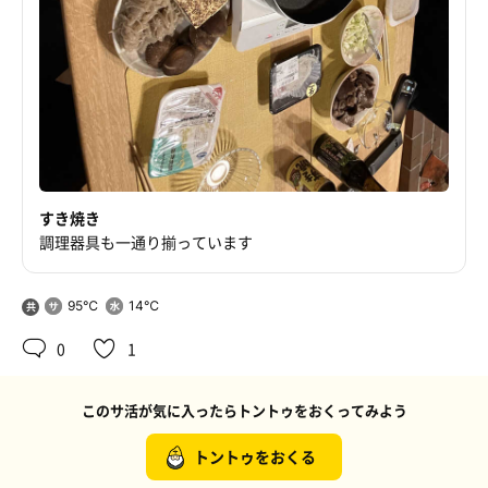
すき焼き
調理器具も一通り揃っています
95℃
14℃
共
用
0
1
このサ活が気に入ったらトントゥをおくってみよう
トントゥをおくる