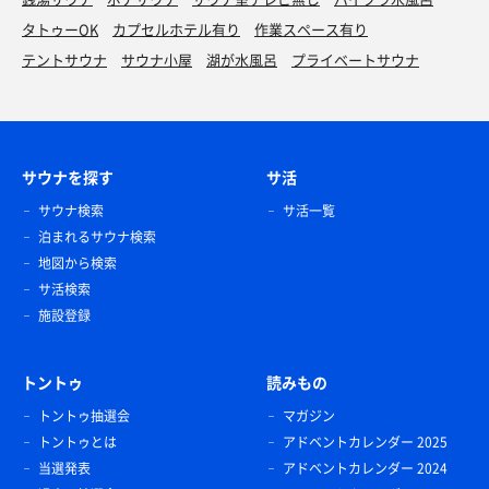
タトゥーOK
カプセルホテル有り
作業スペース有り
テントサウナ
サウナ小屋
湖が水風呂
プライベートサウナ
サウナを探す
サ活
サウナ検索
サ活一覧
泊まれるサウナ検索
地図から検索
サ活検索
施設登録
トントゥ
読みもの
トントゥ抽選会
マガジン
トントゥとは
アドベントカレンダー 2025
当選発表
アドベントカレンダー 2024