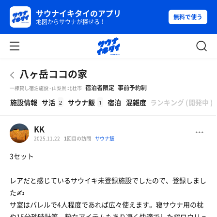
サウナイキタイのアプリ
無料で使う
地図からサウナが探せる！
八ヶ岳ココの家
宿泊者限定
事前予約制
一棟貸し宿泊施設 - 山梨県 北杜市
β
施設情報
サ活
サウナ飯
宿泊
混雑度
ランキング
(
開発中
)
2
1
KK
2025.11.22
1
回目の訪問
サウナ飯
3セット
レアだと感じているサウイキ未登録施設でしたので、登録しまし
た✍
サ室はバレルで4人程度であれば広々使えます。寝サウナ用の枕
や15分砂時計等、粋なアイテムもあり凄く快適でした💯ロウリュ