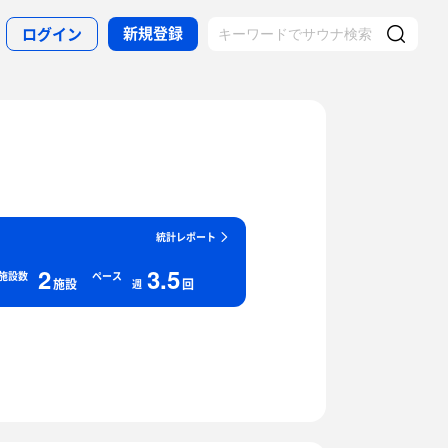
新規登録
ログイン
統計レポート
2
3.5
施設数
ペース
施設
回
週