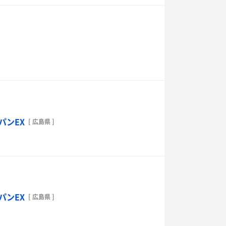
パンEX
[ 広島県 ]
パンEX
[ 広島県 ]