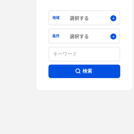
選択する
地域
選択する
条件
検索