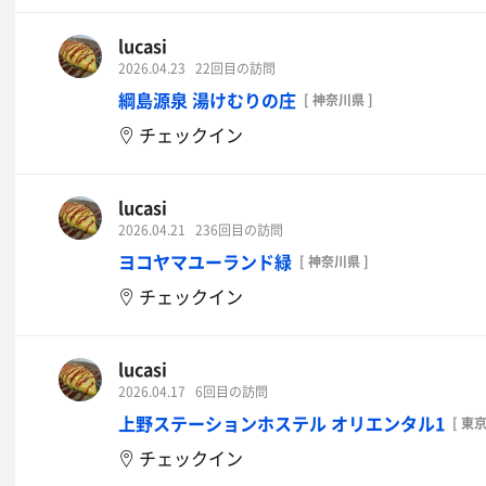
lucasi
2026.04.23
22回目の訪問
綱島源泉 湯けむりの庄
[ 神奈川県 ]
チェックイン
lucasi
2026.04.21
236回目の訪問
ヨコヤマユーランド緑
[ 神奈川県 ]
チェックイン
lucasi
2026.04.17
6回目の訪問
上野ステーションホステル オリエンタル1
[ 東京
チェックイン