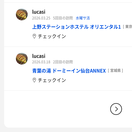
lucasi
2026.03.25
5回目の訪問
水曜サ活
上野ステーションホステル オリエンタル1
[ 東京
チェックイン
lucasi
2026.03.18
2回目の訪問
青葉の湯 ドーミーイン仙台ANNEX
[ 宮城県 ]
チェックイン