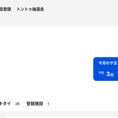
設登録
トントゥ抽選会
今月のサ活
3
サ活
回
キタイ
登録施設
38
1