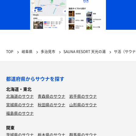
TOP
岐阜県
多治見市
SAUNA RESORT 天光の湯
サ活（サウナ
都道府県からサウナを探す
北海道・東北
北海道のサウナ
青森県のサウナ
岩手県のサウナ
宮城県のサウナ
秋田県のサウナ
山形県のサウナ
福島県のサウナ
関東
茨城県のサウナ
栃木県のサウナ
群馬県のサウナ