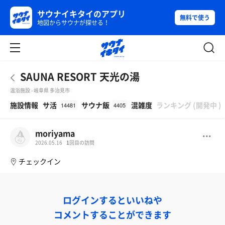
サウナイキタイのアプリ
無料で使う
地図からサウナが探せる！
SAUNA RESORT 天光の湯
温浴施設 - 岐阜県 多治見市
β
施設情報
サ活
サウナ飯
混雑度
ランキング
(
開発中
)
14481
4405
moriyama
2026.05.16
1
回目の訪問
チェックイン
ログインするといいねや
コメントすることができます