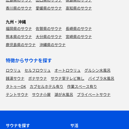
香川県のサウナ
愛媛県のサウナ
高知県のサウナ
九州・沖縄
福岡県のサウナ
佐賀県のサウナ
長崎県のサウナ
熊本県のサウナ
大分県のサウナ
宮崎県のサウナ
鹿児島県のサウナ
沖縄県のサウナ
特徴からサウナを探す
ロウリュ
セルフロウリュ
オートロウリュ
グルシン水風呂
銭湯サウナ
ボナサウナ
サウナ室テレビ無し
バイブラ水風呂
タトゥーOK
カプセルホテル有り
作業スペース有り
テントサウナ
サウナ小屋
湖が水風呂
プライベートサウナ
サウナを探す
サ活