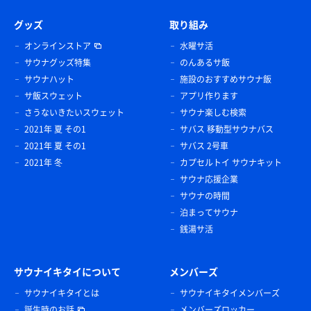
グッズ
取り組み
オンラインストア
水曜サ活
サウナグッズ特集
のんあるサ飯
サウナハット
施設のおすすめサウナ飯
サ飯スウェット
アプリ作ります
さうないきたいスウェット
サウナ楽しむ検索
2021年 夏 その1
サバス 移動型サウナバス
2021年 夏 その1
サバス 2号車
2021年 冬
カプセルトイ サウナキット
サウナ応援企業
サウナの時間
泊まってサウナ
銭湯サ活
サウナイキタイについて
メンバーズ
サウナイキタイとは
サウナイキタイメンバーズ
誕生時のお話
メンバーズロッカー