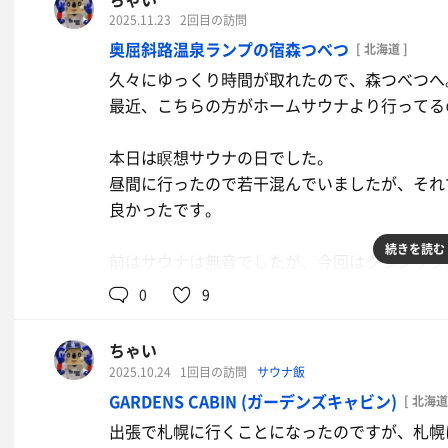
これは北見地区ではここくらいではないでしょ
2025.11.23
2回目の訪問
奥屈斜路温泉ランプの宿森つべつ
[ 北海道 ]
内風呂ですが、ととのいイスが5脚あります。
久々にゆっくり時間が取れたので、森つべつへ
冬はこの地区は外気浴には寒すぎるので、屋内
最近、こちらの方がホームサウナより行ってる
夏はちょっと暑く感じるかもしれません。
本日は瞑想サウナの日でした。
数セット後、少し休もうと思って無料貸し出し
昼間に行ったので若干混んでいましたが、それ
なりました。
良かったです。
ニコーリフレのようなリクライニングチェアが
室内は薄暗いので、このまま寝てしまいそうに
続きを読む
前はサウナは無音でしたが、今回はクラシック
30分くらいウダウダして、さらに1セットやっ
相変わらず、湿度がいい感じです。
0
9
4月から2,000円に上がるとのことです。
ただ、外のインフィニティチェアが撤去されて
ちゃい
こちらの施設、会員制度があって、会員だと500
冬だからでしょうかね。残念ですが、まあ仕方
2025.10.24
1回目の訪問
サウナ飯
なので、21回以上入りに来ないと元は取れなさ
GARDENS CABIN (ガーデンズキャビン)
を使い放題と考えればいいのかもしれませんね
[ 北海道
ゆっくりしすぎて真っ暗なので、帰りは鹿に気
出張で札幌に行くことになったのですが、札幌