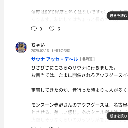
交通機関の関係でホテルに着いたのが24時前
温度は80℃程度と熱くはないですが、オート
早く着けたらもっと満喫できたんでしょうね。
続きを読む
あります。私にしてはちょっと長めの10分コ
0
6
水風呂はキンキンに冷えた地下水でしょうか？
とてもガッチリくる感じです。夏なのに。
ちゃい
2025.02.16
1回目の訪問
そして、外にはインフィニティチェアが2脚、
サウナ アッセ・デ〜ル
[ 北海道 ]
とはありませんでした。
ひさびさにこちらのサウナに行きました。
難点としては、ここは峠の麓の森の中なので、
お目当ては、たまに開催されるアウフグースイ
アブがブンブンしてると、ととのいが中断され
それでも、森の中でインフィニティチェアはそ
定着してきたのか、昔行った時よりも人が多く
サッポロクラシックとセブンの麻辣湯
夜中の背徳感MAX
休憩室には人間をダメにするクッションが置い
モンスーン赤野さんのアウフグースは、名古屋
した。
とさせる、美しい感じ。あのタオル捌きはすご
続きを読む
火傷しそうなくらいのガッツリ系をお求めなら
JAF割引で50円引きになります。
こういうのも好きです。