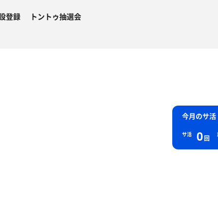
設登録
トントゥ抽選会
今月のサ活
0
サ活
回