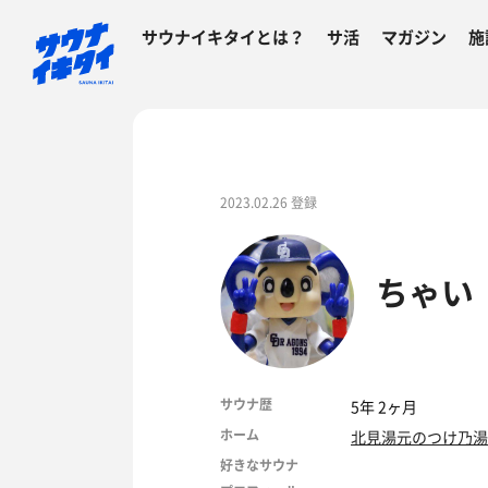
サウナイキタイとは？
サ活
マガジン
施
2023.02.26 登録
ちゃい
サウナ歴
5年 2ヶ月
ホーム
北見湯元のつけ乃湯
好きなサウナ