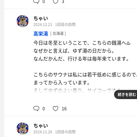
0
3
このレベルでこの金額はコスパ最高です！
あとは、もうすこーし、サウナが大ければもっ
ちゃい
2024.12.21
1回目の訪問
アウフグースで2回、他に2回、しっかりととの
高栄湯
[ 北海道 ]
今日は冬至ということで、こちらの銭湯へ♨️
なぜかと言えば、ゆず湯の日だから。
なんだかんだ、行ける年は毎年来ています。
こちらのサウナは私には若干低めに感じるので
まってから入っています。
そしてゆずのよい香り、サイコーです！
続きを読む
温まった後はサ室へ。
0
16
温まった体をさらに温めていきます。
狭いので、ずっと占拠するわけにもいかないの
ちゃい
温めてから入ると、サクッといい感じになりま
2024.11.26
1回目の訪問