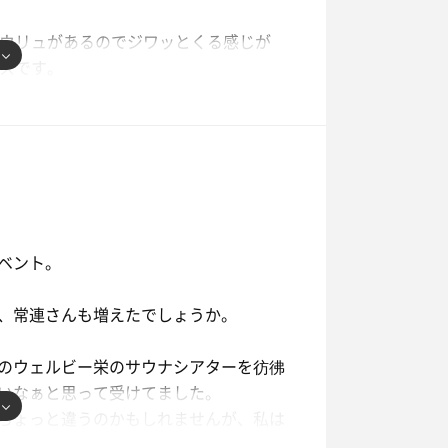
になってしまったので、あと、もう少し
ロウリュがあるのでジワッとくる感じが
ースです。
他にもイスが複数あるので、座れないこ
虫が非常に多いこと。
ベント。
てしまいます。
れだけで贅沢でした！
、常連さんも増えたでしょうか。
てあるので、そちらで私もとろけてきま
のウェルビー栄のサウナシアターを彷彿
いなぁと思って受けてました。
ちょっと違うのかもしれませんが、私は