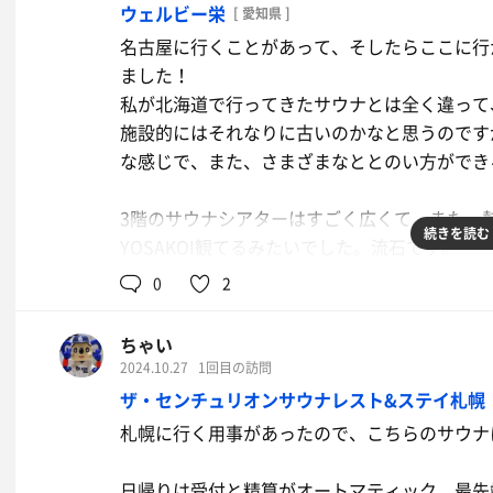
ウェルビー栄
[ 愛知県 ]
その後に汗を流して水風呂へ！
名古屋に行くことがあって、そしたらここに行
ニコーリフレさんのようなキンとした冷たさで
ました！
ブクブクもないので落ち着いて入れます。
私が北海道で行ってきたサウナとは全く違って
施設的にはそれなりに古いのかなと思うのです
昔ながらの銭湯なのでいわゆるととのいスペー
な感じで、また、さまざまなととのい方ができ
ととのってるので、そちらに混じって休憩しま
3階のサウナシアターはすごく広くて、また、
みなさんも書かれてますが、常連さんが多くて
続きを読む
YOSAKOI観てるみたいでした。流石です。
すね。
0
2
北海道にもあんなサウナがあったらなぁと、名
サウナとはちょっとズレますが、最近店舗横に
ちゃい
麗にリニューアルされていました。駐車台数も
2024.10.27
1回目の訪問
ザ・センチュリオンサウナレスト&ステイ札幌
本日もよいサ活でした。
札幌に行く用事があったので、こちらのサウナ
日帰りは受付と精算がオートマティック。最先