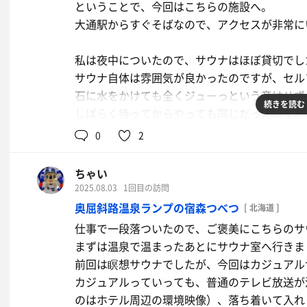
あと、駐車場はお向かいのナップス駐車場だと
ということで、今回はこちらの施設へ。
券は忘れずに受付に出しましょう（帰りに認証
大通駅からすぐそばなので、アクセスが非常に
私は夜中についたので、サウナはほぼ貸切でし
サウナ自体は雰囲気が良かったのですが、セル
石に水をかけても全くジューっという音はせず
続きを読む
しばらく待ってからやっても同じだったので、
でした。
0
2
脱衣所の一角にインフィニティチェアがありま
ちゃい
しかも個室なのでとても落ち着けました。
2025.08.03
1回目の訪問
奥屈斜路温泉ランプの宿森つべつ
[ 北海道 ]
サウナ自体はとてもいい温度だったし、水風呂
仕事で一段落ついたので、ご褒美にこちらのサ
ウリュさえなぁと惜しく感じました。
まずは温泉で温まったあとにサウナ室へ行きま
前回は瞑想サウナでしたが、今回はカジュアル
サウナのあとは、1階のセブンに行ってビール
カジュアルっていっても、普通のテレビ放送が
でちょっぴりサ飯でいい夜でした（ラウンジが
のはホテル周辺の環境映像）、落ち着いて入れ