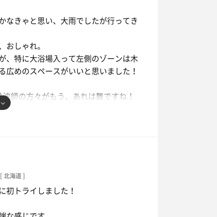
かなきゃと思い、大雨でしたが行ってき
す。
、おしゃれ。
が、特に大浴場入って左側のゾーンは木
スはありませんが、みんな浴槽のふちで
る広めのスペースがいいと思いました！
した。
熱波師の方々がもう、あれは舞ですね！
アットホームな雰囲気もまたいい感じで
古屋の方が羨ましく思いました。
コンビニができて、高栄湯の駐車場も綺
増えて停めやすくなった気がします。
[ 北海道 ]
に初トライしました！
端な感じです。