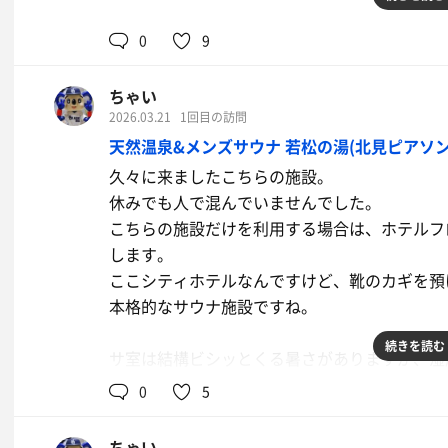
さて、ここのサウナなのですが、日によって閉
0
9
しまうんですよね…。
混んでいると待つので、いつしかリミットにな
ちゃい
安いが故に、少しでもコストカットを図ってい
2026.03.21
1回目の訪問
天然温泉&メンズサウナ 若松の湯(北見ピアソン
結果、2回目のサウナではすでに火が消えてお
久々に来ましたこちらの施設。
した。
休みでも人で混んでいませんでした。
こちらの施設だけを利用する場合は、ホテルフ
はやく行くとご飯食べたばかりでキツいので、
します。
がね。
ここシティホテルなんですけど、靴のカギを預
本格的なサウナ施設ですね。
サウナの話とは少しずれますがこちらの施設、
能してないところがあります。
続きを読む
サ室は結構ビシッとくる暑さがありますが、湿
お安いので仕方ないのかもしれませんが、メン
リュがあるわけではないんですけど。不思議で
0
5
水風呂は2種類の温度帯があります。
ちゃい