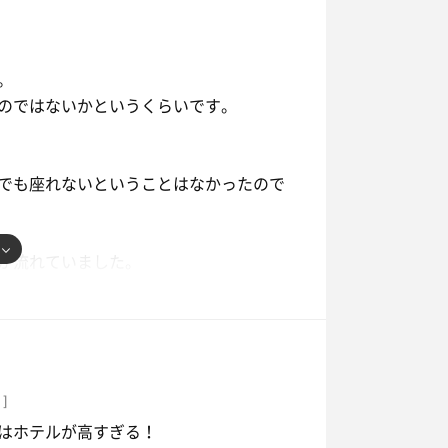
うか？
。
でも私は全然満足です。
のではないかというくらいです。
のガウンを着てリラックスルームで横に
でも座れないということはなかったので
6脚置いてありました。
なりましたが、時間も時間だったので
が流れていました。
て、温泉に入り終了。
いました。
円引きで入れます。年会費は10,000円
なし。
そうですが、2週に1回でこのスペース
。
 ]
をつけなければ🦌
はホテルが高すぎる！