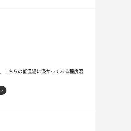
と大胆さが発揮できそうですね。
いましたw
、こちらの低温湯に浸かってある程度温
で、サクッと。
す。