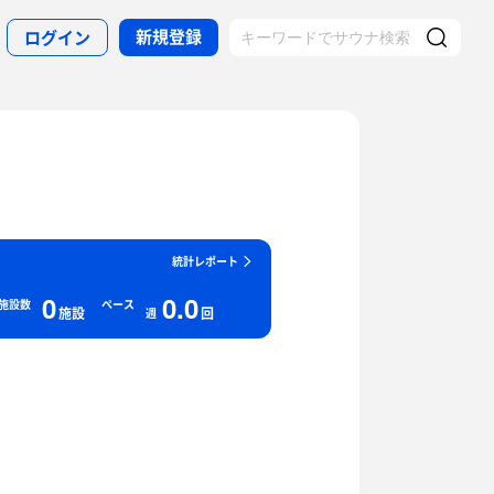
新規登録
ログイン
統計レポート
0
0.0
施設数
ペース
施設
回
週