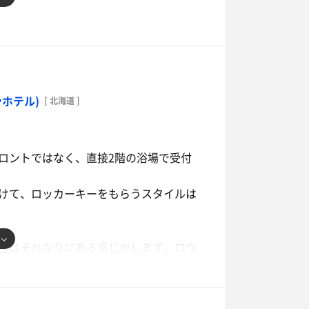
館の1時間前くらいになると火が消えて
ってることが多く。今回もそうでした。
るのでしょうか？？
ホテル)
[ 北海道 ]
り…、1回のみのサウナ…。消化不良で
ロントではなく、直接2階の浴場で受付
20時くらいに行くのがベストなんです
けて、ロッカーキーをもらうスタイルは
ジャグジー風呂系がだいぶ老朽化して機
度はそれなりにある感じがします。ロウ
テナンスがイマイチな感じがします。
す。