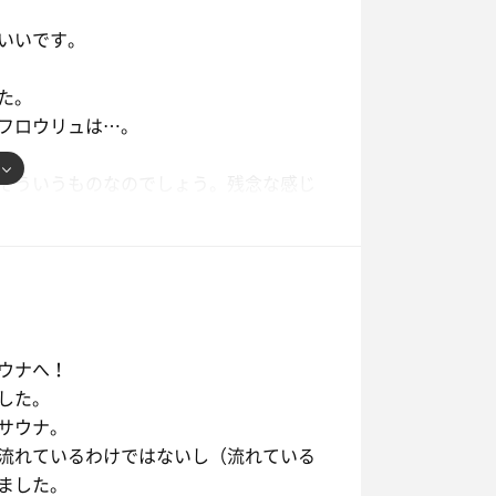
無料です。割引認証が必要なので、駐車
された券をくれます）。
いいです。
た。
フロウリュは…。
…。
そういうものなのでしょう。残念な感じ
した。
もしっかりと冷たかったので、セルフロ
ウナへ！
した。
サウナ。
と麻辣湯を買ってきて、2階のラウンジ
流れているわけではないし（流れている
夜中でもフリーで使えて良かった！）。
ました。