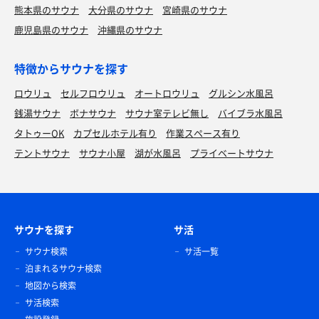
熊本県のサウナ
大分県のサウナ
宮崎県のサウナ
鹿児島県のサウナ
沖縄県のサウナ
特徴からサウナを探す
ロウリュ
セルフロウリュ
オートロウリュ
グルシン水風呂
銭湯サウナ
ボナサウナ
サウナ室テレビ無し
バイブラ水風呂
タトゥーOK
カプセルホテル有り
作業スペース有り
テントサウナ
サウナ小屋
湖が水風呂
プライベートサウナ
サウナを探す
サ活
サウナ検索
サ活一覧
泊まれるサウナ検索
地図から検索
サ活検索