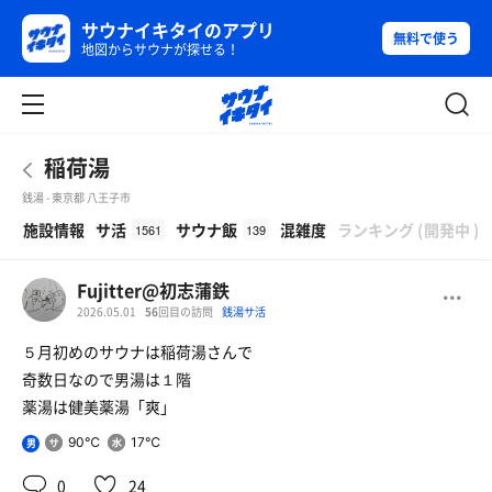
サウナイキタイのアプリ
無料で使う
地図からサウナが探せる！
稲荷湯
銭湯 - 東京都 八王子市
β
施設情報
サ活
サウナ飯
混雑度
ランキング
(
開発中
)
1561
139
Fujitter@初志蒲鉄
2026.05.01
56
回目の訪問
銭湯サ活
５月初めのサウナは稲荷湯さんで
奇数日なので男湯は１階
薬湯は健美薬湯「爽」
90℃
17℃
男
0
24