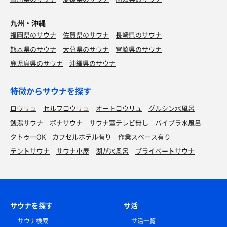
九州・沖縄
福岡県のサウナ
佐賀県のサウナ
長崎県のサウナ
熊本県のサウナ
大分県のサウナ
宮崎県のサウナ
鹿児島県のサウナ
沖縄県のサウナ
特徴からサウナを探す
ロウリュ
セルフロウリュ
オートロウリュ
グルシン水風呂
銭湯サウナ
ボナサウナ
サウナ室テレビ無し
バイブラ水風呂
タトゥーOK
カプセルホテル有り
作業スペース有り
テントサウナ
サウナ小屋
湖が水風呂
プライベートサウナ
サウナを探す
サ活
サウナ検索
サ活一覧