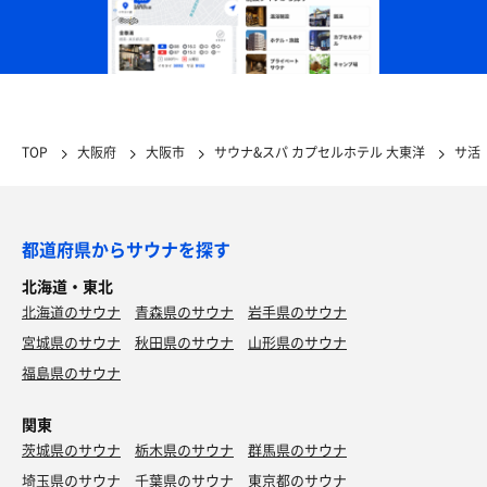
TOP
大阪府
大阪市
サウナ&スパ カプセルホテル 大東洋
サ活
都道府県からサウナを探す
北海道・東北
北海道のサウナ
青森県のサウナ
岩手県のサウナ
宮城県のサウナ
秋田県のサウナ
山形県のサウナ
福島県のサウナ
関東
茨城県のサウナ
栃木県のサウナ
群馬県のサウナ
埼玉県のサウナ
千葉県のサウナ
東京都のサウナ