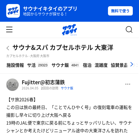
サウナイキタイのアプリ
無料で使う
地図からサウナが探せる！
サウナ&スパ カプセルホテル 大東洋
カプセルホテル - 大阪府 大阪市
β
施設情報
サ活
サウナ飯
宿泊
混雑度
協賛景品
ラ
29323
4841
Fujitter@初志蒲鉄
2026.04.05
2
回目の訪問
サウナ飯
【サ旅2026春】
この日は旅の最終日、「ことでんひやく号」の復刻電車の運転を
撮影し早々に切り上げ大阪へ戻る
19時のJAL便で東京に戻る前にちょっとサッパリしたい、サウナ
シャンとか考えたけどリニューアル途中の大東洋さんを訪れた