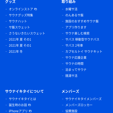
グッズ
取り組み
オンラインストア
水曜サ活
サウナグッズ特集
のんあるサ飯
サウナハット
施設のおすすめサウナ飯
サ飯スウェット
アプリ作ります
さうないきたいスウェット
サウナ楽しむ検索
2021年 夏 その1
サバス 移動型サウナバス
2021年 夏 その1
サバス 2号車
2021年 冬
カプセルトイ サウナキット
サウナ応援企業
サウナの時間
泊まってサウナ
銭湯サ活
サウナイキタイについて
メンバーズ
サウナイキタイとは
サウナイキタイメンバーズ
誕生時のお話
メンバーズロッカー
iPhoneアプリ
協賛施設