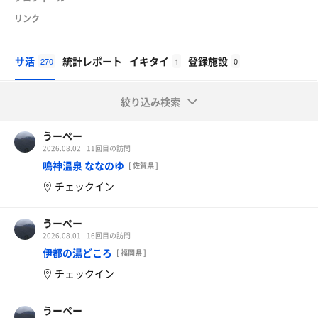
リンク
サ活
統計レポート
イキタイ
登録施設
270
1
0
絞り込み検索
うーぺー
2026.08.02
11回目の訪問
鳴神温泉 ななのゆ
[ 佐賀県 ]
チェックイン
うーぺー
2026.08.01
16回目の訪問
伊都の湯どころ
[ 福岡県 ]
チェックイン
うーぺー