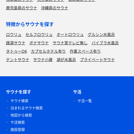
鹿児島県のサウナ
沖縄県のサウナ
特徴からサウナを探す
ロウリュ
セルフロウリュ
オートロウリュ
グルシン水風呂
銭湯サウナ
ボナサウナ
サウナ室テレビ無し
バイブラ水風呂
タトゥーOK
カプセルホテル有り
作業スペース有り
テントサウナ
サウナ小屋
湖が水風呂
プライベートサウナ
サウナを探す
サ活
サウナ検索
サ活一覧
泊まれるサウナ検索
地図から検索
サ活検索
施設登録