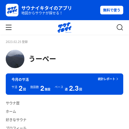
サウナイキタイのアプリ
無料で使う
地図からサウナが探せる！
2023.02.25 登録
うーぺー
統計レポート
今月のサ活
2
2
2.3
サ活
施設数
ペース
回
施設
週
回
サウナ歴
ホーム
好きなサウナ
プロフィール