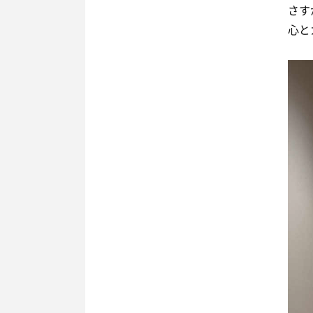
さす
心と