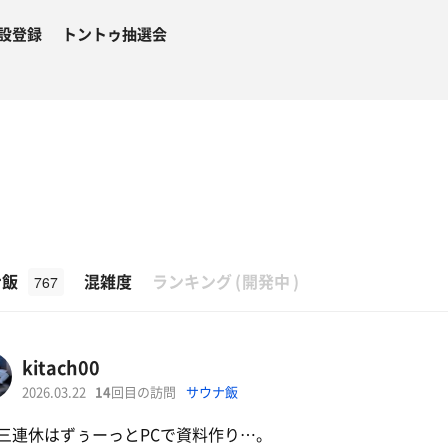
設登録
トントゥ抽選会
β
ナ飯
混雑度
ランキング
(
開発中
)
767
kitach00
2026.03.22
14
回目の訪問
サウナ飯
三連休はずぅーっとPCで資料作り…。