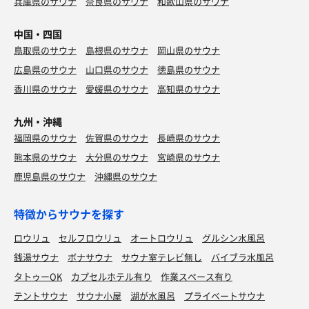
兵庫県のサウナ
奈良県のサウナ
和歌山県のサウナ
中国・四国
鳥取県のサウナ
島根県のサウナ
岡山県のサウナ
広島県のサウナ
山口県のサウナ
徳島県のサウナ
香川県のサウナ
愛媛県のサウナ
高知県のサウナ
九州・沖縄
福岡県のサウナ
佐賀県のサウナ
長崎県のサウナ
熊本県のサウナ
大分県のサウナ
宮崎県のサウナ
鹿児島県のサウナ
沖縄県のサウナ
特徴からサウナを探す
ロウリュ
セルフロウリュ
オートロウリュ
グルシン水風呂
銭湯サウナ
ボナサウナ
サウナ室テレビ無し
バイブラ水風呂
タトゥーOK
カプセルホテル有り
作業スペース有り
テントサウナ
サウナ小屋
湖が水風呂
プライベートサウナ