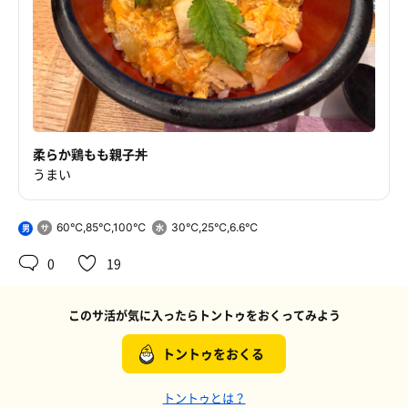
柔らか鶏もも親子丼
うまい
60℃,85℃,100℃
30℃,25℃,6.6℃
男
0
19
このサ活が気に入ったらトントゥをおくってみよう
トントゥをおくる
トントゥとは？