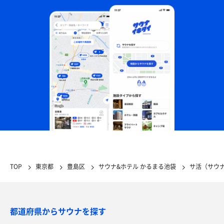
TOP
東京都
豊島区
サウナ&ホテル かるまる池袋
サ活（サウ
都道府県からサウナを探す