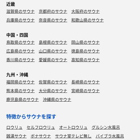
近畿
滋賀県のサウナ
京都府のサウナ
大阪府のサウナ
兵庫県のサウナ
奈良県のサウナ
和歌山県のサウナ
中国・四国
鳥取県のサウナ
島根県のサウナ
岡山県のサウナ
広島県のサウナ
山口県のサウナ
徳島県のサウナ
香川県のサウナ
愛媛県のサウナ
高知県のサウナ
九州・沖縄
福岡県のサウナ
佐賀県のサウナ
長崎県のサウナ
熊本県のサウナ
大分県のサウナ
宮崎県のサウナ
鹿児島県のサウナ
沖縄県のサウナ
特徴からサウナを探す
ロウリュ
セルフロウリュ
オートロウリュ
グルシン水風呂
銭湯サウナ
ボナサウナ
サウナ室テレビ無し
バイブラ水風呂