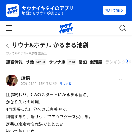
サウナイキタイのアプリ
無料で使う
地図からサウナが探せる！
サウナ&ホテル かるまる池袋
カプセルホテル - 東京都 豊島区
β
施設情報
サ活
サウナ飯
宿泊
混雑度
ランキング
(
60468
9543
煩悩
2026.04.30
16
回目の訪問
サウナ飯
仕事終わり、GWのスタートにかるまる宿泊。
かなり久々の利用。
4月頑張った自分へのご褒美やで。
到着するや、岩サウナでアウフグース受ける。
定番の冷冷冷交代浴でととのい。
続いて蒸しサウナ。