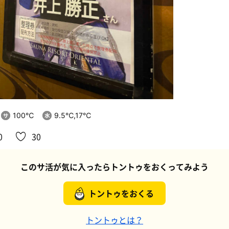
100℃
9.5℃,17℃
0
30
このサ活が気に入ったらトントゥをおくってみよう
トントゥをおくる
トントゥとは？