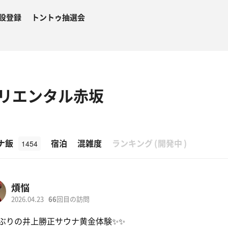
設登録
トントゥ抽選会
リエンタル赤坂
β
ナ飯
宿泊
混雑度
ランキング
(
開発中
)
1454
煩悩
2026.04.23
66
回目の訪問
ぶりの井上勝正サウナ黄金体験✨✨