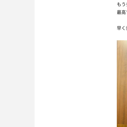
もう
最高
早く