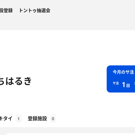
設登録
トントゥ抽選会
今月のサ活
ちはるき
1
サ活
回
キタイ
登録施設
1
0