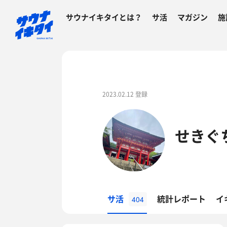
サウナイキタイとは？
サ活
マガジン
施
2023.02.12 登録
せきぐ
サ活
統計レポート
イ
404