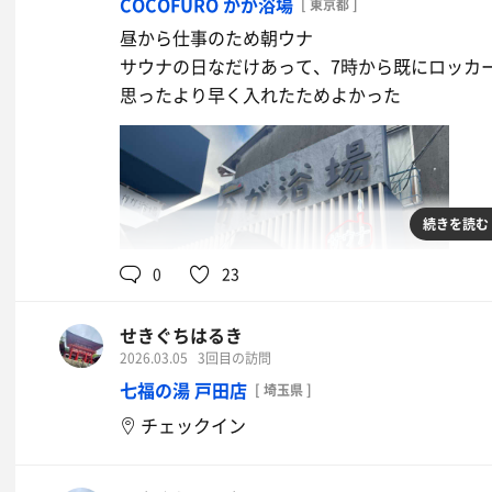
COCOFURO かが浴場
[ 東京都 ]
昼から仕事のため朝ウナ
サウナの日なだけあって、7時から既にロッカ
思ったより早く入れたためよかった
続きを読む
0
23
せきぐちはるき
2026.03.05
3回目の訪問
七福の湯 戸田店
[ 埼玉県 ]
チェックイン