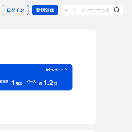
新規登録
ログイン
統計レポート
1
1.2
施設数
ペース
施設
回
週