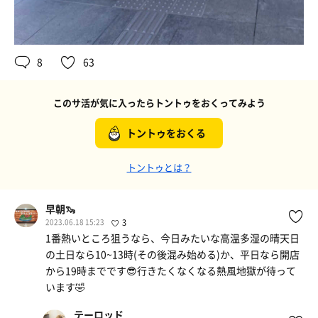
8
63
このサ活が気に入ったらトントゥをおくってみよう
トントゥをおくる
トントゥとは？
早朝🦦
2023.06.18 15:23
3
1番熱いところ狙うなら、今日みたいな高温多湿の晴天日
の土日なら10~13時(その後混み始める)か、平日なら開店
から19時までです😎行きたくなくなる熱風地獄が待って
います🤣
テーロッド