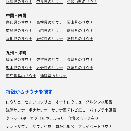
兵庫県のサウナ
奈良県のサウナ
和歌山県のサウナ
中国・四国
鳥取県のサウナ
島根県のサウナ
岡山県のサウナ
広島県のサウナ
山口県のサウナ
徳島県のサウナ
香川県のサウナ
愛媛県のサウナ
高知県のサウナ
九州・沖縄
福岡県のサウナ
佐賀県のサウナ
長崎県のサウナ
熊本県のサウナ
大分県のサウナ
宮崎県のサウナ
鹿児島県のサウナ
沖縄県のサウナ
特徴からサウナを探す
ロウリュ
セルフロウリュ
オートロウリュ
グルシン水風呂
銭湯サウナ
ボナサウナ
サウナ室テレビ無し
バイブラ水風呂
タトゥーOK
カプセルホテル有り
作業スペース有り
テントサウナ
サウナ小屋
湖が水風呂
プライベートサウナ