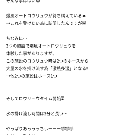
そんな事ははい😂
爆風オートロウリュウが待ち構えている🔥
→これを受けたい為に訪問したんですが🤣
ちなみに…
3つの施設で爆風オートロウリュウを
体験した事がありますが、
この施設のロウリュウ時は2つのホースから
大量の水を掛け流す為「激熱多湿」となる‼︎
→他2つの施設はホース1つ
そしてロウリュウタイム開始⏳
水の掛け流し時間は3分と長い…
やっぱりあっっっちぃーーー🤣🤣🤣