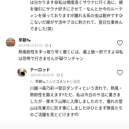
は分かります😅私は頻度高くサウナに行く為に、嫁
を強引にサウナ好きにさせて…なんとか今のルーテ
ィンを保っております🤣腫れる系の虫は勘弁です🥲
こないだ嫁がサ活中ブヨに刺されて、翌日仕事休ん
でました(笑)
早朝🦦
2023.06.18 22:15
1
熱風耐性を手っ取り早く磨くには、最上級一択ですよ🤤私
は恐怖で行きませんが😹ワンチャン
テーロッド
2023.06.18 22:59
1
早朝🦦
さんの
コメント
に返信
川越→森乃彩→翌日ダンディという流れで、熱風・
熱耐性を鍛えます‼︎ただ、私は今日のサ活に書きま
したが…厚木下山隊に入隊しましたので、憧れの登
山は先輩方に託す事にしました🤣ひとまず隊長たち
のご活躍を見とどけます🫡