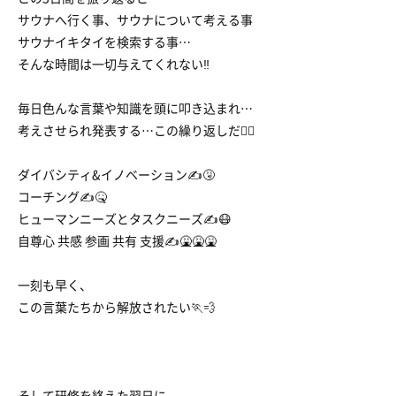
サウナへ行く事、サウナについて考える事
サウナイキタイを検索する事…
そんな時間は一切与えてくれない‼︎
毎日色んな言葉や知識を頭に叩き込まれ…
考えさせられ発表する…この繰り返しだ😵‍💫
ダイバシティ&イノベーション✍️🤧
コーチング✍️🤒
ヒューマンニーズとタスクニーズ✍😷
自尊心 共感 参画 共有 支援✍️🤮🤮🤮
一刻も早く、
この言葉たちから解放されたい🏃💨
そして研修を終えた翌日に