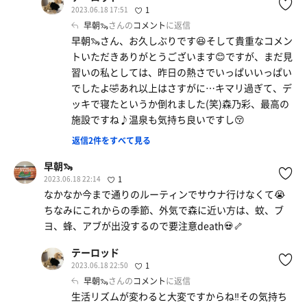
2023.06.18 17:51
1
早朝🦦
さんの
コメント
に返信
早朝🦦さん、お久しぶりです😆そして貴重なコメン
トいただきありがとうございます😊ですが、まだ見
習いの私としては、昨日の熱さでいっぱいいっぱい
でしたよ🤣あれ以上はさすがに…キマリ過ぎて、デ
ッキで寝たというか倒れました(笑)森乃彩、最高の
施設ですね♪温泉も気持ち良いですし😚
返信2件をすべて見る
早朝🦦
2023.06.18 22:14
1
なかなか今まで通りのルーティンでサウナ行けなくて😭
ちなみにこれからの季節、外気で森に近い方は、蚊、ブ
ヨ、蜂、アブが出没するので要注意death💀🦴
テーロッド
2023.06.18 22:50
1
早朝🦦
さんの
コメント
に返信
生活リズムが変わると大変ですからね‼︎その気持ち