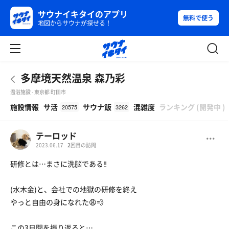
サウナイキタイのアプリ
無料で使う
地図からサウナが探せる！
多摩境天然温泉 森乃彩
温浴施設 - 東京都 町田市
β
施設情報
サ活
サウナ飯
混雑度
ランキング
(
開発中
)
20575
3262
テーロッド
2023.06.17
2
回目の訪問
研修とは…まさに洗脳である‼︎
(水木金)と、会社での地獄の研修を終え
やっと自由の身になれた😩💨
この3日間を振り返ると…