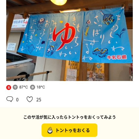
87℃
18℃
女
0
25
このサ活が気に入ったらトントゥをおくってみよう
トントゥをおくる