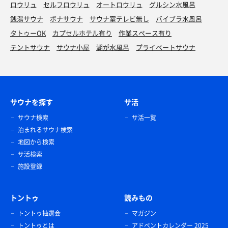
ロウリュ
セルフロウリュ
オートロウリュ
グルシン水風呂
銭湯サウナ
ボナサウナ
サウナ室テレビ無し
バイブラ水風呂
タトゥーOK
カプセルホテル有り
作業スペース有り
テントサウナ
サウナ小屋
湖が水風呂
プライベートサウナ
サウナを探す
サ活
サウナ検索
サ活一覧
泊まれるサウナ検索
地図から検索
サ活検索
施設登録
トントゥ
読みもの
トントゥ抽選会
マガジン
トントゥとは
アドベントカレンダー 2025