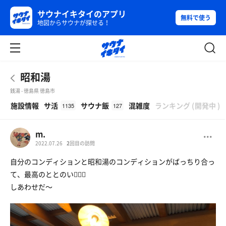
サウナイキタイのアプリ
無料で使う
地図からサウナが探せる！
昭和湯
銭湯 - 徳島県 徳島市
β
施設情報
サ活
サウナ飯
混雑度
ランキング
(
開発中
)
1135
127
m.
2022.07.26
2
回目の訪問
自分のコンディションと昭和湯のコンディションがばっちり合っ
て、最高のととのい🧖‍♀️✨
しあわせだ〜