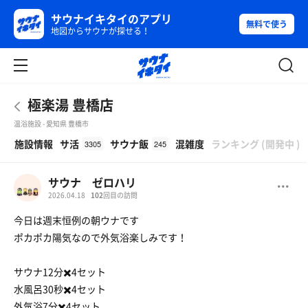
サウナイキタイのアプリ
無料で使う
地図からサウナが探せる！
極楽湯 豊橋店
温浴施設 - 愛知県 豊橋市
β
施設情報
サ活
サウナ飯
混雑度
ランキング
(
開発中
)
3305
245
サウナ ゼロハリ
2026.04.18
102
回目の訪問
今日は週末恒例の朝ウナです
ポカポカ陽気なので外気浴楽しみです！
サウナ12分✖️4セット
水風呂30秒✖️4セット
外気浴7分✖️4セット