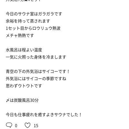
今日のサウナ室はガラガラです
余裕を持って蒸されます
1セット目からロウリュウ熱波
メチャ熱熱です
水風呂は程よい温度
一気に火照った身体を冷まします
青空の下の外気浴はサイコーです！
外気浴にはサイコーの季節ですね
思わずウトウトです
〆は炭酸風呂30分
今日も仕事疲れを癒すよきサウナでした！
0
15