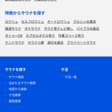
特徴からサウナを探す
ロウリュ
セルフロウリュ
オートロウリュ
グルシン水風呂
銭湯サウナ
ボナサウナ
サウナ室テレビ無し
バイブラ水風呂
タトゥーOK
カプセルホテル有り
作業スペース有り
テントサウナ
サウナ小屋
湖が水風呂
プライベートサウナ
サウナを探す
サ活
サウナ検索
サ活一覧
泊まれるサウナ検索
地図から検索
サ活検索
施設登録