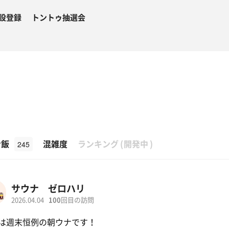
設登録
トントゥ抽選会
β
ナ飯
混雑度
ランキング
(
開発中
)
245
サウナ ゼロハリ
2026.04.04
100
回目の訪問
は週末恒例の朝ウナです！