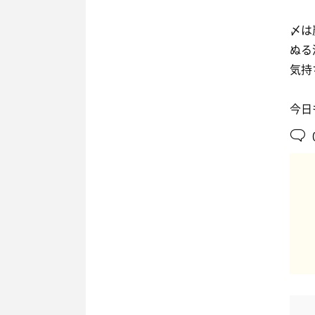
〆は
ぬる
気持
今日