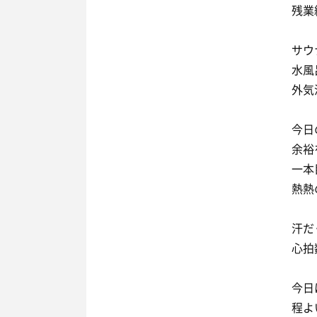
残業
サウ
水風
外気
今日
余裕
一本
熱熱
汗だ
心拍
今日
程よ