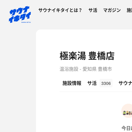
サウナイキタイとは？
サ活
マガジン
施
極楽湯 豊橋店
温浴施設 - 愛知県 豊橋市
施設情報
サ活
サウ
3306
今日