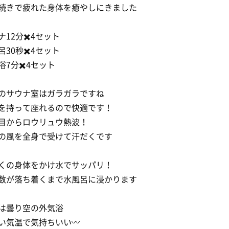
続きで疲れた身体を癒やしにきました
ナ12分✖️4セット
呂30秒✖️4セット
浴7分✖️4セット
のサウナ室はガラガラですね
を持って座れるので快適です！
目からロウリュウ熱波！
の風を全身で受けて汗だくです
くの身体をかけ水でサッパリ！
数が落ち着くまで水風呂に浸かります
は曇り空の外気浴
い気温で気持ちいい〰︎