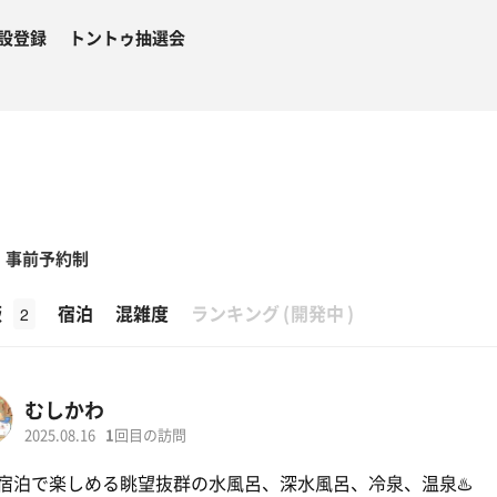
設登録
トントゥ抽選会
事前予約制
β
飯
宿泊
混雑度
ランキング
(
開発中
)
2
むしかわ
2025.08.16
1
回目の訪問
宿泊で楽しめる眺望抜群の水風呂、深水風呂、冷泉、温泉♨️