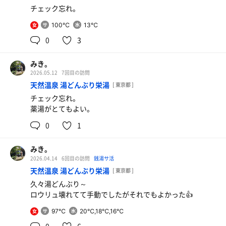
チェック忘れ。
生ビールとお通し
なに食べても美味しくてサウナ上がりの体に染みる。
100℃
13℃
女
0
3
みき。
2026.05.12
7回目の訪問
天然温泉 湯どんぶり栄湯
[ 東京都 ]
チェック忘れ。
薬湯がとてもよい。
0
1
みき。
2026.04.14
6回目の訪問
銭湯サ活
天然温泉 湯どんぶり栄湯
[ 東京都 ]
久々湯どんぶり～
ロウリュ壊れてて手動でしたがそれでもよかった👍
97℃
20℃,18℃,16℃
女
0
6