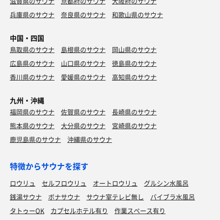
滋賀県のサウナ
京都府のサウナ
大阪府のサウナ
兵庫県のサウナ
奈良県のサウナ
和歌山県のサウナ
中国・四国
鳥取県のサウナ
島根県のサウナ
岡山県のサウナ
広島県のサウナ
山口県のサウナ
徳島県のサウナ
香川県のサウナ
愛媛県のサウナ
高知県のサウナ
九州・沖縄
福岡県のサウナ
佐賀県のサウナ
長崎県のサウナ
熊本県のサウナ
大分県のサウナ
宮崎県のサウナ
鹿児島県のサウナ
沖縄県のサウナ
特徴からサウナを探す
ロウリュ
セルフロウリュ
オートロウリュ
グルシン水風呂
銭湯サウナ
ボナサウナ
サウナ室テレビ無し
バイブラ水風呂
タトゥーOK
カプセルホテル有り
作業スペース有り