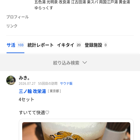
五色湯 光明泉 改良湯 江古田湯 楽スパ 両国江戸湯 黄金湯
ゆらっくす
プロフィール
リンク
サ活
統計レポート
イキタイ
登録施設
103
20
0
絞り込み検索
みき。
2026.07.27
55回目の訪問
サウナ飯
三ノ輪 改栄湯
[ 東京都 ]
4セット
すいてて快適♡