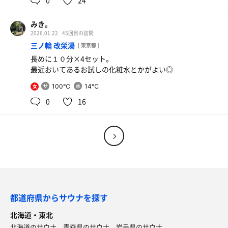
みき。
2026.01.22
45回目の訪問
三ノ輪 改栄湯
[ 東京都 ]
長めに１０分×4セット。
最近おいてあるお試しの化粧水とかがよい◎
100℃
14℃
女
0
16
都道府県からサウナを探す
北海道・東北
北海道のサウナ
青森県のサウナ
岩手県のサウナ