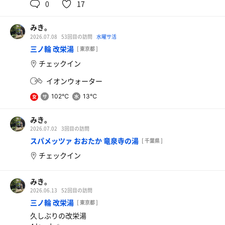
0
17
みき。
2026.07.08
53回目の訪問
水曜サ活
三ノ輪 改栄湯
[ 東京都 ]
チェックイン
イオンウォーター
102℃
13℃
女
ラッシー
みき。
気になってたドリンクもらえた♡
2026.07.02
3回目の訪問
スパメッツァ おおたか 竜泉寺の湯
[ 千葉県 ]
イオンウォーター
チェックイン
みき。
2026.06.13
52回目の訪問
三ノ輪 改栄湯
[ 東京都 ]
久しぶりの改栄湯