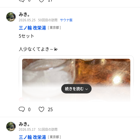
みき。
2026.05.25
50回目の訪問
サウナ飯
三ノ輪 改栄湯
[ 東京都 ]
5セット
人少なくてよき～💫
続きを読む
100℃
13℃
女
0
25
みき。
2026.05.17
51回目の訪問
三ノ輪 改栄湯
[ 東京都 ]