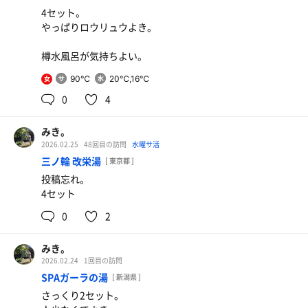
4セット。
やっぱりロウリュウよき。
樽水風呂が気持ちよい。
90℃
20℃,16℃
女
0
4
みき。
2026.02.25
48回目の訪問
水曜サ活
三ノ輪 改栄湯
[ 東京都 ]
投稿忘れ。
4セット
0
2
生ビール
みき。
2026.02.24
1回目の訪問
SPAガーラの湯
[ 新潟県 ]
さっくり2セット。