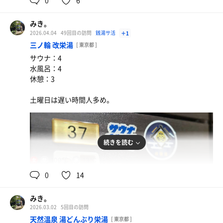
みき。
2026.04.04
49回目の訪問
銭湯サ活
＋1
三ノ輪 改栄湯
[ 東京都 ]
サウナ：4
水風呂：4
休憩：3
土曜日は遅い時間人多め。
続きを読む
100℃
13℃
女
0
14
みき。
2026.03.02
5回目の訪問
天然温泉 湯どんぶり栄湯
[ 東京都 ]