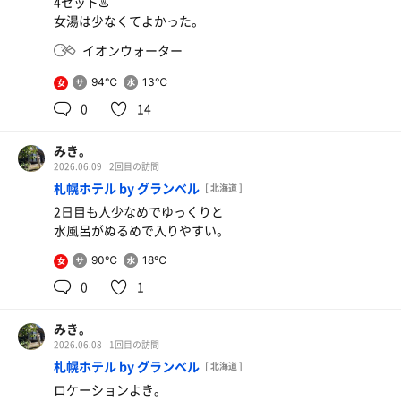
4セット♨️
女湯は少なくてよかった。
イオンウォーター
94℃
13℃
女
0
14
みき。
2026.06.09
2回目の訪問
札幌ホテル by グランベル
[ 北海道 ]
2日目も人少なめでゆっくりと
水風呂がぬるめで入りやすい。
90℃
18℃
女
0
1
みき。
2026.06.08
1回目の訪問
札幌ホテル by グランベル
[ 北海道 ]
ロケーションよき。