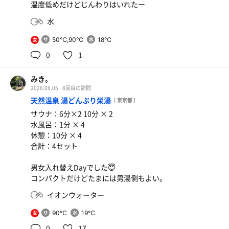
温度低めだけどじんわりはいれたー
水
50℃,90℃
18℃
女
0
1
みき。
2026.06.05
8回目の訪問
天然温泉 湯どんぶり栄湯
[ 東京都 ]
サウナ：6分×2 10分 × 2
水風呂：1分 × 4
休憩：10分 × 4
合計：4セット
男女入れ替えDayでした😇
コンパクトだけどたまには男湯側もよい。
イオンウォーター
90℃
19℃
女
0
17