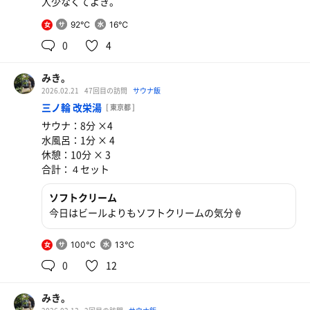
人少なくてよき。
92℃
16℃
女
0
4
みき。
2026.02.21
47回目の訪問
サウナ飯
三ノ輪 改栄湯
[ 東京都 ]
サウナ：8分 ×4
水風呂：1分 × 4
休憩：10分 × 3
合計：４セット
ソフトクリーム
今日はビールよりもソフトクリームの気分🍦
100℃
13℃
女
0
12
みき。