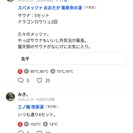
2026.02.13
2回目の訪問
サウナ飯
スパメッツァ おおたか 竜泉寺の湯
[ 千葉県 ]
サウナ：5セット
ドラゴンロウリュ2回
久々のメッツァ。
やっぱサウナもいいし外気浴が最高。
露天側のサウナがなにげにお気に入り。
北千
90℃,90℃
15℃,16℃
女
0
25
みき。
2026.01.29
46回目の訪問
三ノ輪 改栄湯
[ 東京都 ]
いつも通り4セット。
100℃
14℃
女
0
24