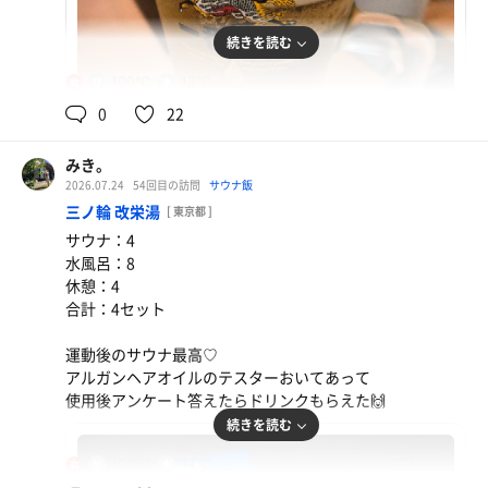
続きを読む
100℃
13℃
女
0
22
みき。
2026.07.24
54回目の訪問
サウナ飯
三ノ輪 改栄湯
[ 東京都 ]
サウナ：4
生ビール
水風呂：8
施設内でジュース飲んで糖分補給🍹 日高屋で🍻
休憩：4
合計：4セット
みっくちゅじゅーちゅ
運動後のサウナ最高♡
アルガンヘアオイルのテスターおいてあって
イオンウォーター
使用後アンケート答えたらドリンクもらえた🙌
続きを読む
100℃
14℃
女