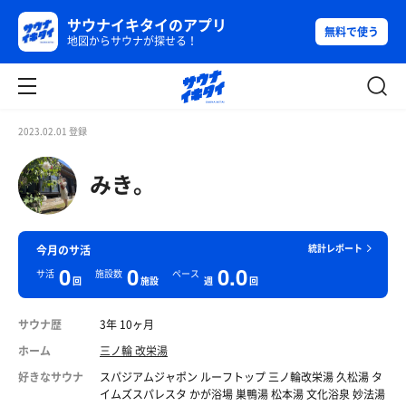
サウナイキタイのアプリ
無料で使う
地図からサウナが探せる！
2023.02.01 登録
みき。
統計レポート
今月のサ活
0
0
0.0
サ活
施設数
ペース
回
施設
週
回
サウナ歴
3年 10ヶ月
ホーム
三ノ輪 改栄湯
好きなサウナ
スパジアムジャポン ルーフトップ 三ノ輪改栄湯 久松湯 タ
イムズスパレスタ かが浴場 巣鴨湯 松本湯 文化浴泉 妙法湯