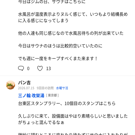
今日はジムの日、サウナはこちらに
水風呂が温度表示よりヌルく感じて、いつもより結構長め
に入る感じになってしまう
他の人達も同じ感じなので水風呂待ちの列が出来ていた
今日はサウナのほうは比較的空いていたのに
でも週に一度をキープすべくまた来ます！
0
13
パン吉
2026.07.15
9回目の訪問
水曜サ活
三ノ輪 改栄湯
[ 東京都 ]
台東区スタンプラリー、10個目のスタンプはこちら
久しぶりに来て、設備面はやはり素晴らしいと思いました
がちょっと混んでるなぁ
微妙に望むところに座れたり待たずにサウナに入れたりが