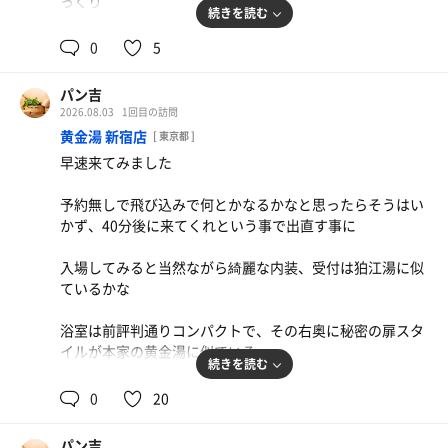
っくり
続きを読む
なるほど話には聞いてましたがこんな感じになっていたの
0
5
ですね
パン吉
サウナ室のパーテーションとオートロウリュのまわり方、
2026.08.03
1回目の訪問
これはこれで素晴らしいです
黄金湯 新宿店
[ 東京都 ]
早速来てみました
飲める水風呂が無く、男性風呂としては懐かしさを感じる
スチームサウナがありました
予約無しで飛び込みで何とかなるかなと思ったらそうはい
かず、40分後に来てくれという事で出直す事に
もう2度と入る事は無さそうな女性浴室、とても勉強にな
りました
入場してみると当然ながら綺麗な内装、受付は狛江湯に似
ているかな
また機会を作って来ます！
浴室は前評判通りコンパクトで、その右奥に秘密の扉スタ
イルが本家の黄金湯に似ている
続きを読む
奥へ入ると完全に別世界、この辺は富士見湯に似ているか
0
20
も
パン吉