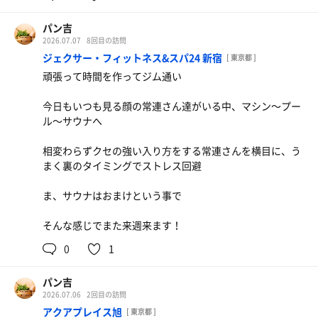
パン吉
2026.07.07
8回目の訪問
ジェクサー・フィットネス&スパ24 新宿
[ 東京都 ]
頑張って時間を作ってジム通い
今日もいつも見る顔の常連さん達がいる中、マシン〜プー
ル〜サウナへ
相変わらずクセの強い入り方をする常連さんを横目に、う
まく裏のタイミングでストレス回避
ま、サウナはおまけという事で
そんな感じでまた来週来ます！
0
1
パン吉
2026.07.06
2回目の訪問
アクアプレイス旭
[ 東京都 ]