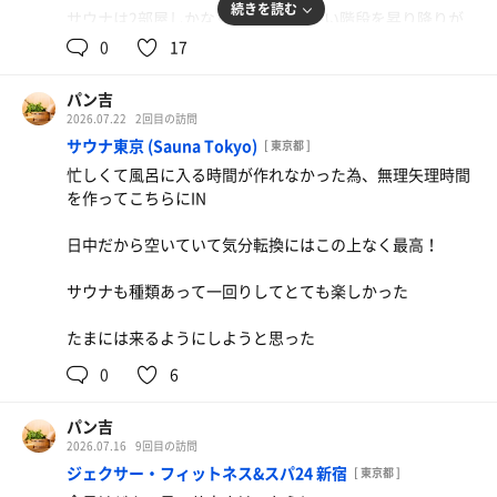
続きを読む
サウナは2部屋しかなく、外気浴も狭い階段を昇り降りが
面倒なんだが、サウナと外気浴自体がかなり素晴らしいの
0
17
でうっかりととのってしまった
パン吉
もっと来やすい場所にあったら年中通うんですけどねぇ、
2026.07.22
2回目の訪問
残念
サウナ東京 (Sauna Tokyo)
[ 東京都 ]
忙しくて風呂に入る時間が作れなかった為、無理矢理時間
でもまた頑張って来ます！
を作ってこちらにIN
日中だから空いていて気分転換にはこの上なく最高！
サウナも種類あって一回りしてとても楽しかった
たまには来るようにしようと思った
0
6
パン吉
2026.07.16
9回目の訪問
ジェクサー・フィットネス&スパ24 新宿
[ 東京都 ]