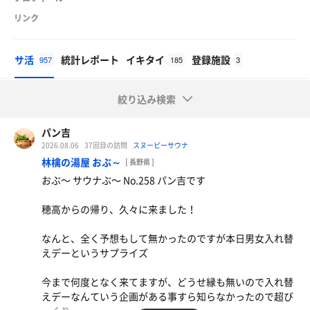
リンク
サ活
統計レポート
イキタイ
登録施設
957
185
3
絞り込み検索
パン吉
2026.08.06
37回目の訪問
スヌーピーサウナ
林檎の湯屋 おぶ～
[ 長野県 ]
おぶ〜 サウナぶ〜 No.258 パン吉です
穂高からの帰り、久々に来ました！
なんと、全く予想もして無かったのですが本日男女入れ替
えデーというサプライズ
今まで何度となく来てますが、どうせ縁も無いので入れ替
えデーなんていう企画がある事すら知らなかったので超び