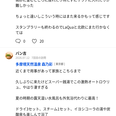
難しかった
ちょっと遠いしこういう時にはまた来るかもって感じです
スタンプラリーも終わるのでLaQuaと北欧にまた行かなく
ては
0
20
パン吉
2026.07.12
7回目の訪問
多摩境天然温泉 森乃彩
[ 東京都 ]
近くまで用事があって家族とこちらまで
久しぶりに来たけどスーパー銭湯でこの激熱オートロウリ
ュ、やはり凄すぎる
夏の時期の露天温い水風呂も外気浴代わりに最高！
ドライ3セット、スチーム1セット、イヨシコーラの湯や炭
酸泉も楽しんで浴了