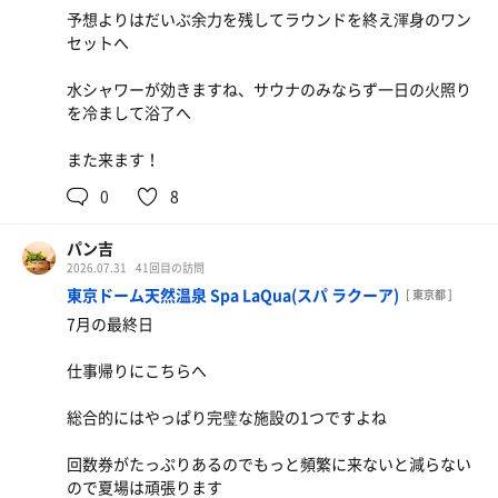
予想よりはだいぶ余力を残してラウンドを終え渾身のワン
セットへ
水シャワーが効きますね、サウナのみならず一日の火照り
を冷まして浴了へ
また来ます！
0
8
パン吉
2026.07.31
41回目の訪問
東京ドーム天然温泉 Spa LaQua(スパ ラクーア)
[ 東京都 ]
7月の最終日
仕事帰りにこちらへ
総合的にはやっぱり完璧な施設の1つですよね
回数券がたっぷりあるのでもっと頻繁に来ないと減らない
ので夏場は頑張ります