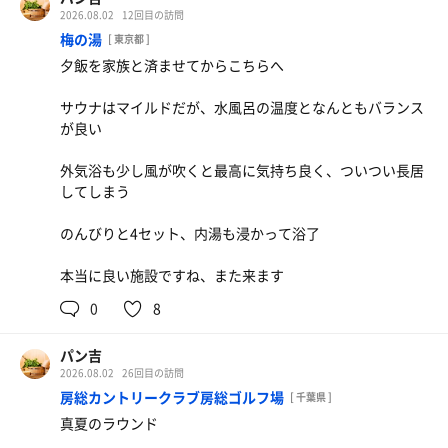
早速お洒落なサウナ室に入ってみると立派なタワー型のス
2026.08.02
12回目の訪問
トーブが2発、熱いなと思って温度計をみると108度、とて
梅の湯
[ 東京都 ]
も銭湯サウナとは思えない
夕飯を家族と済ませてからこちらへ
キャパもフル着席で15人くらいですかね、錦糸町より大き
サウナはマイルドだが、水風呂の温度となんともバランス
いです
が良い
水風呂はサウナ室の近くに14度のキンキンの奴が1つ、浴
外気浴も少し風が吹くと最高に気持ち良く、ついつい長居
室内に18度が1つと充実
してしまう
外気浴も椅子の数はたっぷりあって素晴らしい
のんびりと4セット、内湯も浸かって浴了
来ているお客さんはさすが東新宿という事でLGBTQ的にも
本当に良い施設ですね、また来ます
色々いらっしゃるようでしたし、アニキお背中流します的
な場面も見かけました
0
8
色々と特徴のある施設で面白かったのですが、お値段がな
パン吉
かなかでして、そう年中来ようかとはならないかな
2026.08.02
26回目の訪問
房総カントリークラブ房総ゴルフ場
[ 千葉県 ]
またそのうち来てみたいです！
真夏のラウンド