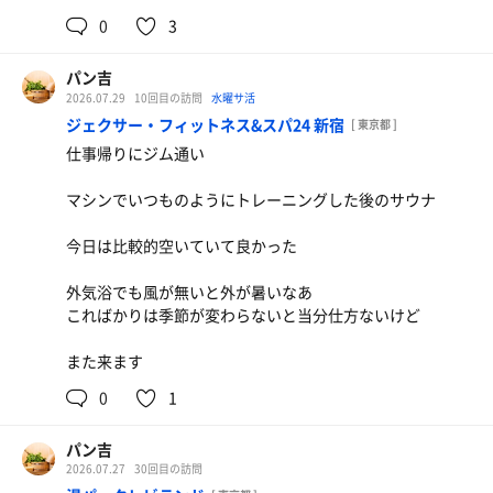
0
3
パン吉
2026.07.29
10回目の訪問
水曜サ活
ジェクサー・フィットネス&スパ24 新宿
[ 東京都 ]
仕事帰りにジム通い
マシンでいつものようにトレーニングした後のサウナ
今日は比較的空いていて良かった
外気浴でも風が無いと外が暑いなあ
こればかりは季節が変わらないと当分仕方ないけど
また来ます
0
1
パン吉
2026.07.27
30回目の訪問