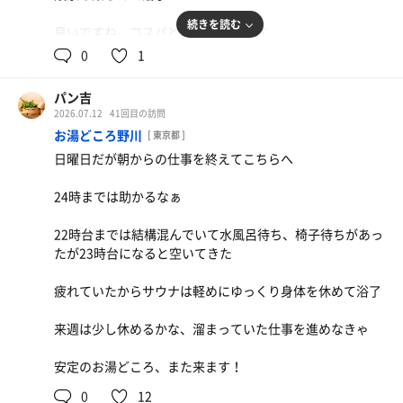
続きを読む
良いですね、コスパと素晴らしいです
0
1
また来ます！
パン吉
2026.07.12
41回目の訪問
お湯どころ野川
[ 東京都 ]
日曜日だが朝からの仕事を終えてこちらへ
24時までは助かるなぁ
22時台までは結構混んでいて水風呂待ち、椅子待ちがあっ
たが23時台になると空いてきた
疲れていたからサウナは軽めにゆっくり身体を休めて浴了
来週は少し休めるかな、溜まっていた仕事を進めなきゃ
安定のお湯どころ、また来ます！
0
12