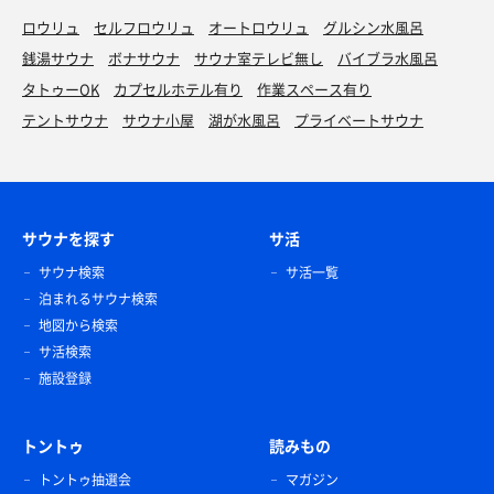
ロウリュ
セルフロウリュ
オートロウリュ
グルシン水風呂
銭湯サウナ
ボナサウナ
サウナ室テレビ無し
バイブラ水風呂
タトゥーOK
カプセルホテル有り
作業スペース有り
テントサウナ
サウナ小屋
湖が水風呂
プライベートサウナ
サウナを探す
サ活
サウナ検索
サ活一覧
泊まれるサウナ検索
地図から検索
サ活検索
施設登録
トントゥ
読みもの
トントゥ抽選会
マガジン