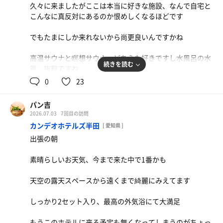
久々に来ましたがここは本当に好きな施設、なんで自宅と
こんなに真反対にあるのか恨めしくなるほどです
でもたまにしか来れないから尚更良いんですかね
高温サウナと瞑想サウナ、どちらも好きですし水風呂の水
続きを読む
質、抜群ですね
0
23
3時間を使い切らずにチェックアウト、でも大満足でし
た、また来ます！
パン吉
2026.07.03
7回目の訪問
カンデオホテルズ半田
[ 愛知県 ]
出張の朝
素晴らしいお天気、今まで来た中で1番かも
天空の露天スペースから遠くまで綺麗にみえてます
しっかり2セット入り、最高の外気浴にて大満足
もうこのホテルに来る予定も無くなってしまうのがちょっ