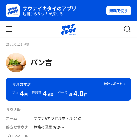
サウナイキタイのアプリ
無料で使う
地図からサウナが探せる！
2020.01.21 登録
パン吉
統計レポート
今月のサ活
4
4
4.0
サ活
施設数
ペース
回
施設
週
回
サウナ歴
ホーム
サウナ&カプセルホテル 北欧
好きなサウナ
林檎の湯屋 おぶ〜
プロフィール