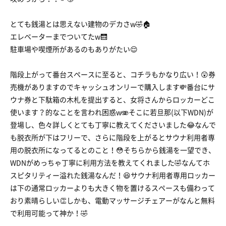
とても銭湯とは思えない建物のデカさw🤣🏠
エレベーターまでついてたw🛗
駐車場や喫煙所があるのもありがたい😌
階段上がって番台スペースに至ると、コチラもかなり広い！😲券
売機がありますのでキャッシュオンリーで購入します💸番台にサ
ウナ券と下駄箱の木札を提出すると、女将さんからロッカーどこ
使います？的なことを言われ困惑w🫨そこに若旦那(以下WDN)が
登場し、色々詳しくとても丁寧に教えてくださいました😂なんで
も脱衣所が下はフリーで、さらに階段を上がるとサウナ利用者専
用の脱衣所になってるとのこと！😳そちらから銭湯を一望でき、
WDNがめっちゃ丁寧に利用方法を教えてくれました🤣なんてホ
スピタリティー溢れた銭湯なんだ！😆サウナ利用者専用ロッカー
は下の通常ロッカーよりも大きく物を置けるスペースも備わって
おり素晴らしい👏しかも、電動マッサージチェアーがなんと無料
で利用可能って神か！🤣