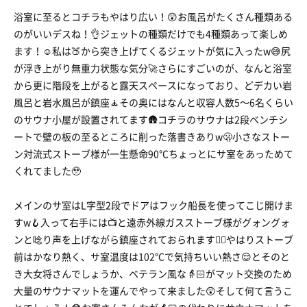
浴室に至るとコチラもやはり広い！😲お風呂がたくさん種類ある
のがいいデスね！👌ジェットの種類だけでも4種類あって楽しめ
ます！☺️私は🍑から突き上げてくるジェットが気に入ったw😅尻
が浮き上がり無重力状態な気分🚀さらにすごいのが、なんと浴室
から更に階段を上がると露天スペースになっており、どデカい岩
風呂と岩水風呂が鎮座🧘その奥にはなんと収容人数5〜6名くらい
のサウナ小屋が設置されてます🛖コチラのサウナは2段ベンチシ
ートで壁の板の至るところに削った落書きありw🫢小さなストー
ン対流式ストーブ様が一生懸命90℃ちょっとにサ室をあっためて
くれてました🥹
メインのサ室はL字型2段でドアはフック船長を使ってこじ開けま
すw🪝入って右手には📺と遠赤外線ガスストーブ様がグォングォ
ンと唸り声を上げながら鎮座されておられます🧘‍♂️やはりストーブ
前はかなり熱く、サ室温度は102℃で気持ちいい熱さ😌とそのと
き大女将さんでしょうか、ベテラン風な👵🏻がマット交換のため
大量のサウナマットを運んでやって来ました😲そして何て言うこ