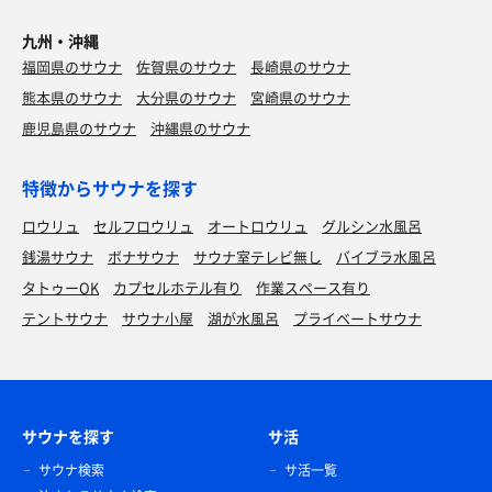
九州・沖縄
福岡県のサウナ
佐賀県のサウナ
長崎県のサウナ
熊本県のサウナ
大分県のサウナ
宮崎県のサウナ
鹿児島県のサウナ
沖縄県のサウナ
特徴からサウナを探す
ロウリュ
セルフロウリュ
オートロウリュ
グルシン水風呂
銭湯サウナ
ボナサウナ
サウナ室テレビ無し
バイブラ水風呂
タトゥーOK
カプセルホテル有り
作業スペース有り
テントサウナ
サウナ小屋
湖が水風呂
プライベートサウナ
サウナを探す
サ活
サウナ検索
サ活一覧