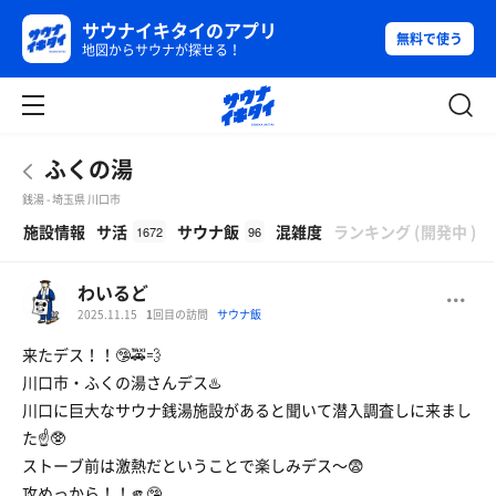
サウナイキタイのアプリ
無料で使う
地図からサウナが探せる！
ふくの湯
銭湯 - 埼玉県 川口市
β
施設情報
サ活
サウナ飯
混雑度
ランキング
(
開発中
)
1672
96
わいるど
2025.11.15
1
回目の訪問
サウナ飯
来たデス！！🤥🚕💨
川口市・ふくの湯さんデス♨️
川口に巨大なサウナ銭湯施設があると聞いて潜入調査しに来まし
た☝️🥸
ストーブ前は激熱だということで楽しみデス〜😨
攻めっから！！🫵🤥