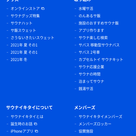
オンラインストア
水曜サ活
サウナグッズ特集
のんあるサ飯
サウナハット
施設のおすすめサウナ飯
サ飯スウェット
アプリ作ります
さうないきたいスウェット
サウナ楽しむ検索
2021年 夏 その1
サバス 移動型サウナバス
2021年 夏 その1
サバス 2号車
2021年 冬
カプセルトイ サウナキット
サウナ応援企業
サウナの時間
泊まってサウナ
銭湯サ活
サウナイキタイについて
メンバーズ
サウナイキタイとは
サウナイキタイメンバーズ
誕生時のお話
メンバーズロッカー
iPhoneアプリ
協賛施設