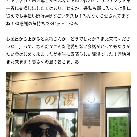
とでしょう！😳お客さんみんなが👵🏻の代わりにサウナマットを
一斉に交換し出したではありませんか！😂私も郷に入っては剛に
従えでお手伝い開始w😅すごいデスね！みんなから愛されてます
ね！😂感謝の気持ちで3セット！😌🙏
お風呂から上がると女将さんが「どうでしたか？また来てくださ
いね！」って、なんだかこんな他愛もない会話がとってもありが
たい🥹はじめて来ましたが本当に素晴らしい銭湯でした！👏絶対
また来ます！🤣ふくの湯の皆さま、あ