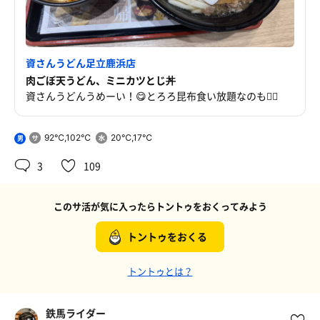
資さんうどん足立鹿浜店
肉ごぼ天うどん、ミニカツとじ丼
資さんうどんうめーい！😋とろろ昆布食い放題なのも🙆‍♂️
92℃,102℃
20℃,17℃
男
3
109
このサ活が気に入ったらトントゥをおくってみよう
トントゥをおくる
トントゥとは？
鉄馬ライダー