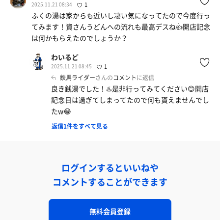
2025.11.21 08:34
1
ふくの湯は家からも近いし凄い気になってたので今度行っ
てみます！資さんうどんへの流れも最高デスね👍開店記念
は何かもらえたのでしょうか？
わいるど
2025.11.21 08:45
1
鉄馬ライダー
さんの
コメント
に返信
良き銭湯でした！♨️是非行ってみてください😊開店
記念日は過ぎてしまってたので何も貰えませんでし
たw😂
返信1件をすべて見る
ログインするといいねや
コメントすることができます
無料会員登録