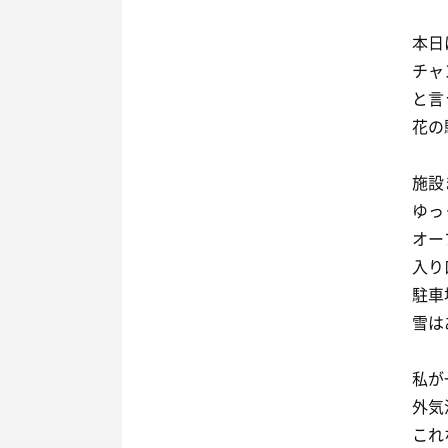
本日
チャ
と言
花の
施設
ゆっ
オー
入り
駐車
雪は
私が
外気
これ