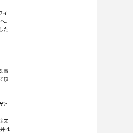
フィ
アへ。
した
な事
て頂
がと
注文
け丼は