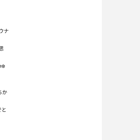
ウナ
思
❄️
ちか
でと