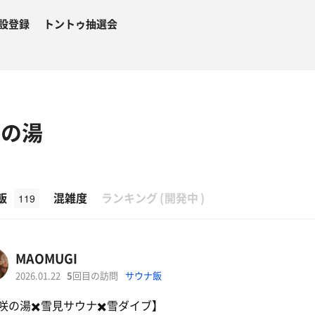
設登録
トントゥ抽選会
咲の湯
β
飯
混雑度
ランキング
(
開発中
)
119
MAOMUGI
2026.01.22
5
回目の訪問
サウナ飯
咲の湯✖️雪見サウナ✖️雪ダイブ】