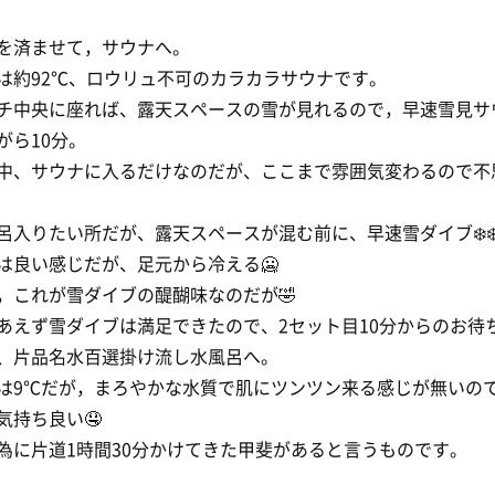
を済ませて，サウナへ。
は約92℃、ロウリュ不可のカラカラサウナです。
チ中央に座れば、露天スペースの雪が見れるので，早速雪見サ
がら10分。
中、サウナに入るだけなのだが、ここまで雰囲気変わるので不
呂入りたい所だが、露天スペースが混む前に、早速雪ダイブ❄️❄️
は良い感じだが、足元から冷える🥶
，これが雪ダイブの醍醐味なのだが🤣
あえず雪ダイブは満足できたので、2セット目10分からのお待
、片品名水百選掛け流し水風呂へ。
は9℃だが，まろやかな水質で肌にツンツン来る感じが無いの
気持ち良い🤤
為に片道1時間30分かけてきた甲斐があると言うものです。