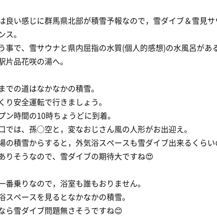
は良い感じに群馬県北部が積雪予報なので，雪ダイブ＆雪見サ
ンス。
う事で、雪サウナと県内屈指の水質(個人的感想)の水風呂があ
駅片品花咲の湯へ。
までの道はなかなかの積雪。
くり安全運転で行きましょう。
プン時間の10時ちょうどに到着。
口では、孫○空と，変なおじさん風の人形がお出迎え。
場の積雪からすると，外気浴スペースも雪ダイブ出来るくらい
ありそうなので、雪ダイブの期待大ですね😍
一番乗りなので，浴室も誰もおりません。
浴スペースを見るとなかなかの積雪。
なら雪ダイブ問題無さそうですね😊