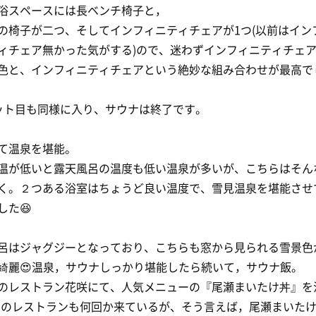
浴スペースには長ベンチ椅子と，
の椅子が二つ、そしてインフィニティチェアが1つ(以前はイン
ィチェア無かった気がする)ので、迷わずインフィニティチェ
色と、インフィニティチェアという絶妙な組み合わせが最高で
ット目も同様に入り、サウナは終了です。
て温泉を堪能。
温が低いと露天風呂の温度も低い温泉が多いが、こちらはそん
く。２つある浴室はちょうど良い温度で、雪見温泉を堪能させ
した😆
呂はジャグジーとなっており、こちらも窓から見られる雪景色
綺麗😍温泉，サウナしっかり堪能したら続いて，サウナ飯。
のレストラン花咲にて、人気メニューの『尾瀬まいたけ丼』を
このレストランも何回か来ているが、そう言えば，尾瀬まいた