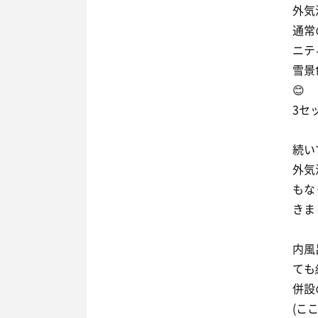
外気
通常
ニテ
雪景
😊
3セ
続い
外気
もな
きま
内風
ても
併設
(こ