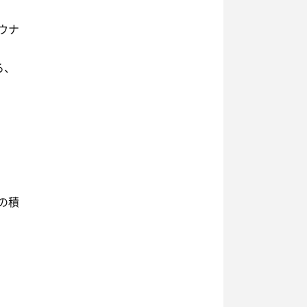
ウナ
る、
の積