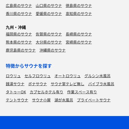
広島県のサウナ
山口県のサウナ
徳島県のサウナ
香川県のサウナ
愛媛県のサウナ
高知県のサウナ
九州・沖縄
福岡県のサウナ
佐賀県のサウナ
長崎県のサウナ
熊本県のサウナ
大分県のサウナ
宮崎県のサウナ
鹿児島県のサウナ
沖縄県のサウナ
特徴からサウナを探す
ロウリュ
セルフロウリュ
オートロウリュ
グルシン水風呂
銭湯サウナ
ボナサウナ
サウナ室テレビ無し
バイブラ水風呂
タトゥーOK
カプセルホテル有り
作業スペース有り
テントサウナ
サウナ小屋
湖が水風呂
プライベートサウナ