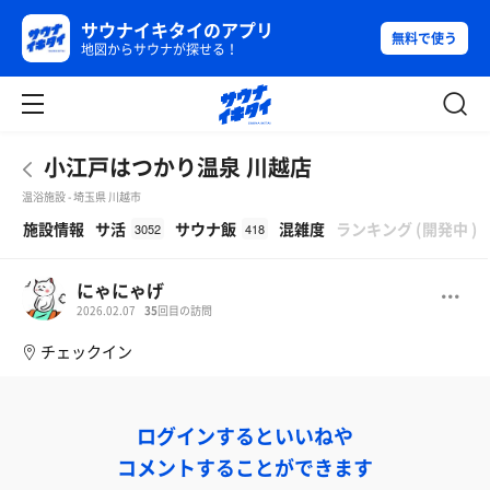
サウナイキタイのアプリ
無料で使う
地図からサウナが探せる！
小江戸はつかり温泉 川越店
温浴施設 - 埼玉県 川越市
β
施設情報
サ活
サウナ飯
混雑度
ランキング
(
開発中
)
3052
418
にゃにゃげ
2026.02.07
35
回目の訪問
チェックイン
ログインするといいねや
コメントすることができます