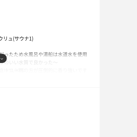
リュ(サウナ1)
だったため水風呂や湯船は水道水を使用
りのいい水質で良かった〜
き！ユー鶴の方が圧倒的に香り強いです
℃,19℃,30℃