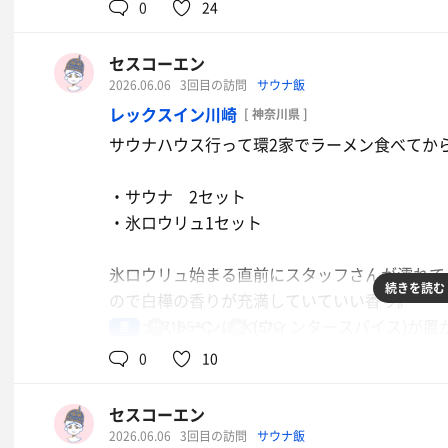
1時間に1回行われる熱波またはアウフグースタ
0
24
並ばないと受けられないぐらい人気の施設にな
😂
セスコーエン
友人と複数人で水着でわちゃわちゃと薪サウナ
2026.06.06
3回目の訪問
サウナ飯
は貴重なのでそりゃ人気ですよね！
レックスイン川崎
[ 神奈川県 ]
薪サウナを堪能できて楽しい時間でした〜
サウナハウス行って環2家でラーメン食べてからのレ
水
・サウナ 2セット
・氷ロウリュ1セット
氷ロウリュ始まる直前にスタッフさんが濡れて
続きを読む
ので白樺の香りが充満していていい香り。
サウナストーンに氷(ウィンタースパイス)が
男
105℃
15℃
ると鼻の中アチアチ！で体感温度も爆上がりで
0
10
セスコーエン
2026.06.06
3回目の訪問
サウナ飯