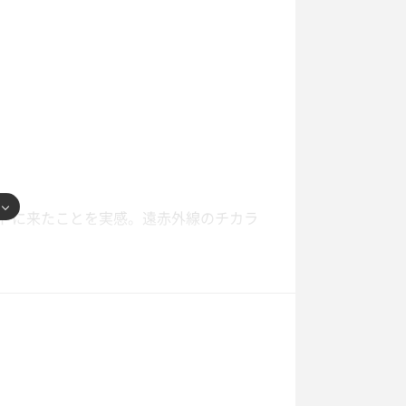
りするのアリだな〜
馬レバ刺し食べて大満足🐴
ドに来たことを実感。遠赤外線のチカラ
ていたけど水流もあるし、体感15度で