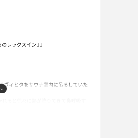
イムの10分ちょい前にはサウナ室前に
ってるし、何より客層が若かったです
で熱波やアウフグースを受けられる施設
ックスイン🧖‍♂️
るヴィヒタをサウナ室内に吊るしていた
置かれると徐々に熱が降りてきて鼻呼吸す
大発汗でした〜