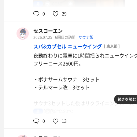
男
80℃
17.5℃
0
29
セスコーエン
2026.07.25
6回目の訪問
サウナ飯
スパ&カプセル ニューウイング
[ 東京都 ]
夜勤終わりに電車に1時間揺られニューウイング
フリーコース2600円。
・ボナサームサウナ 3セット
・テルマーレ改 3セット
続きを読む
サウナ3セットした後はリクライニングルームで
たり休憩。
男
18℃,20℃
無事にベイスターズが勝利したのでルンルン気
0
13
毎セット素晴らしい寝落ちをしたので心なしか
朝8時半から夜20時まで居ました💤