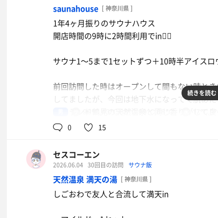
saunahouse
[ 神奈川県 ]
1年4ヶ月振りのサウナハウス
開店時間の9時に2時間利用でin🧖‍♂️
サウナ1〜5まで1セットずつ＋10時半アイスロウ
前回訪問した時はオープンして間もない時とき
続きを読む
してましたが、今回は地下水になってて肌あた
ユーランド鶴見の天然温泉と同じ香りがして良
男
90℃,43℃,88℃,99℃,88℃
17℃,9
けどね😂
0
15
セスコーエン
2026.06.04
30回目の訪問
サウナ飯
天然温泉 満天の湯
[ 神奈川県 ]
しごおわで友人と合流して満天in
トマポ
でけえ！！