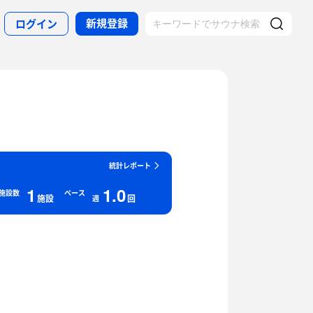
新規登録
ログイン
統計レポート
1
1.0
施設数
ペース
施設
回
週