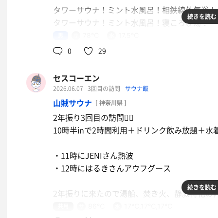
タワーサウナ！ミント水風呂！相鉄線外気浴！
コーヒー牛乳モナカ
続きを読む
水
タワーサウナ！ミント水風呂！寝ころび湯！
男
78℃
17.5℃
お茶
この流れが好きすぎる！！
0
29
セスコーエン
2026.06.07
3回目の訪問
サウナ飯
長崎ちゃんぽん
山賊サウナ
[ 神奈川県 ]
水
コカ・コーラゼロ
2年振り3回目の訪問🧖‍♂️
10時半inで2時間利用＋ドリンク飲み放題＋水着
・11時にJENIさん熱波
・12時にはるきさんアウフグース
続きを読む
2年振りに来たので湯船、焚き火、静寂特化の
共用
86℃
17℃,17℃,17℃