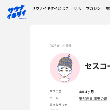
サウナイキタイとは？
サ活
マガジン
施
2023.01.14 登録
セスコ
サウナ歴
4年 4ヶ月
ホーム
天然温泉 満天の湯
好きなサウナ