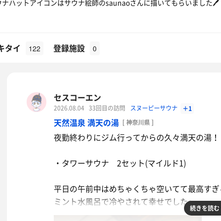
A サウナハットアイコンはサウナ絵師のsaunaoさんに描いてもらいました🖊️
キタイ
登録施設
122
0
セスコーエン
2026.08.04
33回目の訪問
スヌーピーサウナ
＋1
天然温泉 満天の湯
[ 神奈川県 ]
夜勤終わりにジム行ってからの久々満天の湯！
・タワーサウナ 2セット(マイルド1)
平日の午前中はめちゃくちゃ空いてて最高すぎ
ミント水風呂で冷やされて幸せでした〜
続きを読む