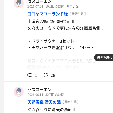
セスコーエン
2026.07.04
10回目の訪問
サウナ飯
金曜夜勤終わりにニューウイング行ってゆった
ヨコヤマユーランド緑
[ 神奈川県 ]
土曜夜22時に900円でin🧖‍♂️
退館後は目の前にある馬力で生ホルモン刺盛と
久々のユーミドで更に久々の洋風風呂側！
・ドライサウナ 3セット
・天然ハーブ岩盤浴サウナ 1セット
続きを読む
相変わらずのアチアチ具合を肌で感じ、ユーミ
すごい...。
男
98℃,45℃
14℃
水風呂の水温が安定してない云々の掲示がされ
1
26
しっかり冷えて大満足！
セスコーエン
露天で風を感じながらの外気浴心地良すぎる。
2026.06.14
32回目の訪問
露天風呂やナノ風呂も楽しんで終了〜
天然温泉 満天の湯
[ 神奈川県 ]
また来ます！！
ジム終わりに満天の湯in🧖‍♂️