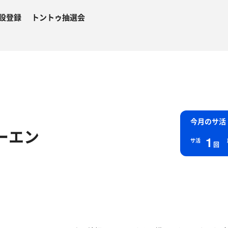
設登録
トントゥ抽選会
今月のサ活
ーエン
1
サ活
回