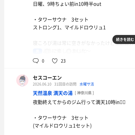
日曜、9時ちょい前in10時半out
・タワーサウナ 3セット
ストロング1、マイルドロウリュ1
続きを読む
寝ころび湯は常に空きがなかったけど相鉄線外
ものように楽しみました〜
男
77℃
18.5℃
0
23
セスコーエン
2026.06.10
31回目の訪問
水曜サ活
鶏むね肉のジンジャーソース
天然温泉 満天の湯
[ 神奈川県 ]
ゴールドジム行ってからのゴールドジ
夜勤終えてからのジム行って満天10時in🧖‍♂️
ム専属管理栄養士監修のメニュー食べ
たので筋肥大確定💯
・タワーサウナ 3セット
(マイルドロウリュ1セット)
フレッシュミラポ