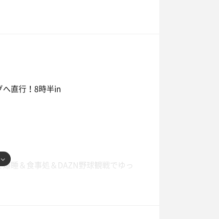
へ直行！8時半in
爆睡＆食事処＆DAZN野球観戦でゆっ
分で再度浴室に行って3セット。
身体が軽くなりました〜笑