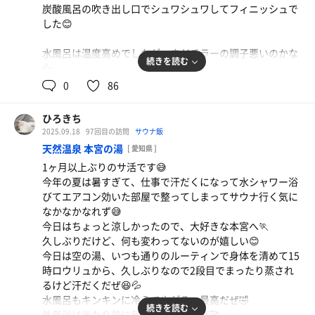
炭酸風呂の吹き出し口でシュワシュワしてフィニッシュで
した😊
水風呂は温度高めでしたが、まだチラーの調子悪いのかな
続きを読む
💦
0
86
ひろきち
2025.09.18
97回目の訪問
サウナ飯
天然温泉 本宮の湯
[ 愛知県 ]
1ヶ月以上ぶりのサ活です😅
今年の夏は暑すぎて、仕事で汗だくになって水シャワー浴
びてエアコン効いた部屋で整ってしまってサウナ行く気に
なかなかなれず😅
今日はちょっと涼しかったので、大好きな本宮へ🏃
スモーキーBBQワッパー
久しぶりだけど、何も変わってないのが嬉しい😊
うまい😆 半分に切ってもらったら食べやすい
今日は空の湯、いつも通りのルーティンで身体を清めて15
時ロウリュから、久しぶりなので2段目でまったり蒸され
るけど汗だくだぜ😆💦
水風呂もキンキンに冷えてやがる、最高だぜ🤣
続きを読む
外気浴は当たり前に気持ち良すぎだぜ🥰