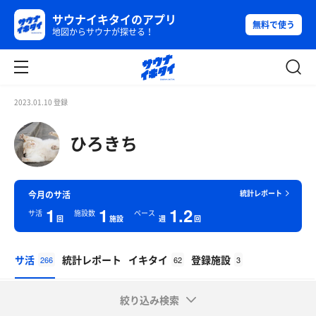
サウナイキタイのアプリ
無料で使う
地図からサウナが探せる！
2023.01.10 登録
ひろきち
統計レポート
今月のサ活
1
1
1.2
サ活
施設数
ペース
回
施設
週
回
サ活
統計レポート
イキタイ
登録施設
266
62
3
絞り込み検索