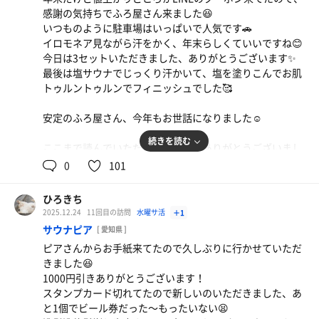
感謝の気持ちでふろ屋さん来ました😆
いつものように駐車場はいっぱいで人気です🚗
イロモネア見ながら汗をかく、年末らしくていいですね😊
今日は3セットいただきました、ありがとうございます✨
最後は塩サウナでじっくり汗かいて、塩を塗りこんでお肌
トゥルントゥルンでフィニッシュでした🥰
安定のふろ屋さん、今年もお世話になりました☺️
続きを読む
ここまで読んでいただいた皆さん、ありがとうございまし
た😄
0
101
来年もよろしくお願いします🐴
ひろきち
2025.12.24
11回目の訪問
水曜サ活
＋1
サウナピア
[ 愛知県 ]
ピアさんからお手紙来てたので久しぶりに行かせていただ
きました😆
1000円引きありがとうございます！
スタンプカード切れてたので新しいのいただきました、あ
と1個でビール券だった〜もったいない😫