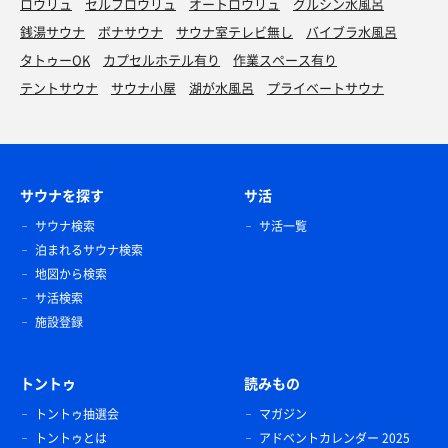
ロウリュ
セルフロウリュ
オートロウリュ
グルシン水風呂
夜鳴きそば
銭湯サウナ
ボナサウナ
サウナ室テレビ無し
バイブラ水風呂
あおさ多めでいただきました😊うまい
タトゥーOK
カプセルホテル有り
作業スペース有り
テントサウナ
サウナ小屋
湖が水風呂
プライベートサウナ
サウナを探す
サ活
サウナ検索
サ活一覧
泊まれるサウナ検索
地図から検索
サ活検索
施設登録
トントゥ
読みもの
トントゥ抽選会
マガジン
トントゥとは
アドベントカレンダー 2025