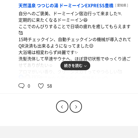
いただきました☺️
天然温泉 つつじの湯 ドーミーインEXPRESS豊橋
[ 愛知県 ]
牛丼
自分へのご褒美、ドーミーイン宿泊行って来ました🏃
しっかり癒されて、今回のドミ活も大勝利でした👍
吉野家の七味ってあまり辛くなくて旨みが強くて、つ
定期的に来たくなるドーミーイン😆
いついかけすぎちゃうよね🤣
ここでのんびりすることで日頃の疲れを癒してもらえます
🥰
15時チェックイン、自動チェックインの機械が導入されて
QR決済も出来るようになってました😌
大浴場は相変わらず綺麗です✨
洗髪洗体して早速サウナへ、ほぼ貸切状態でゆっくり過ご
せてありがたい☺️
続きを読む
アロマがいい香り、クリーンスカイってやつらしい🥰
20℃
男
温度は104度でかなりアッチイ、気持ちいい😊
ご褒美の水風呂は20度で入りやすい温度、ゆっくり浸かっ
0
58
てクールダウン☺️
半外気浴も貸切状態で扇風機の風をいただきながら、かな
りのんびり休憩出来ました😊
この空いてる時間帯が最高です✨
朝食ビュッフェ
今日は3セットいただいて、温泉にもゆっくり浸かって大
贅沢すぎる朝ごはん😆
親子丼
満足でした🥰
卵ふわふわで美味しい😊うどんも美味しい👍
湯上がりのアイスとドリンクバーで渇きを潤すのも最高😆