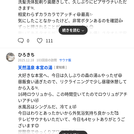
洗髪洗体髭剃り歯磨きして、久しぶりにピアサウナいただ
きます🏃
相変わらずカラカラでアッチィ😆最高✨
気にしたことなかったけど、非常ボタンあるのを確認👍
ずっと押されることがないといいなぁ😊
ビーフペッパーライス
続きを読む
敷いてあるタオルがフカフカ、背中にも優しさタオルで安
ジュージュー焼いてうまい🍖
心😊
0
111
水風呂もバイブラもいつも通りで最高👍
外気浴、小雨でしたがインフィニティ3台のとこにテント
ひろきち
の屋根あった😆ありがてぇ
2025.12.18
103回目の訪問
サウナ飯
バケツ足湯を使った外気浴も気持ちかった、クセになりそ
天然温泉 本宮の湯
[ 愛知県 ]
う☺️
大好きな本宮へ、今日は久しぶりの森の湯♨️やったぜ😆
4セットしたら、マッチ飲んでダラダラゴロゴロ🥰
昼飯食い過ぎたので、リクライニングで少し昼寝休憩して
帰る前にもう1セットしてフィニッシュでした☺️
から入る🏃
いつもキレイにしてくれて気持ち良く使わせていただき、
16時ロウリュから、この時間空いてたのでロウリュがアチ
ありがとうございます✨
いアチい🤣
水風呂はシングルだ、冷てぇ🤣
あ、ロッカーにクリスマスプレゼントビール入ってました
今日はわりとあったかいから外気浴気持ち良かった🥰
🍺
テレビサウナもいただいて、今日も4セットありがとうご
酸辣湯麺とレタスチャーハン
家帰って飲みます😁
ざいます😊
久しぶりのバーミヤン、うますぎ😆
炭酸泉でゆっくりアワアワ最高☺️