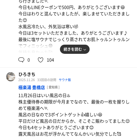
ら行きました🏃
今日もLINEクーポンで500円、ありがとうございます😆
寿司
今日はわりと混んでいましたが、楽しませていただきまし
回転寿司の茶碗蒸し好きすぎる🥰
た😊
水風呂冷たい、外気浴は寒い🤣
今日は3セットいただきました、ありがとうございます♪
最後に塩サウナでじっくり蒸されてお肌トゥルントゥルン
でフィニッシュ😁
続きを読む
気持ち良かった🥰
0
104
ひろきち
2025.11.26
33回目の訪問
サウナ飯
極楽湯 豊橋店
[ 愛知県 ]
11月26日はいい風呂の日♨️
株主優待券の期限が今月までなので、最後の一枚を握りし
めて極楽湯へ🏃
風呂の日なので3ポイントゲット👍嬉しい😆
平日だけど風呂の日だからか、そこそこ賑わってました😌
今日も4セットありがとうございます😊
露天風呂はお花が浮かんでてなんかいい気分でした🥰