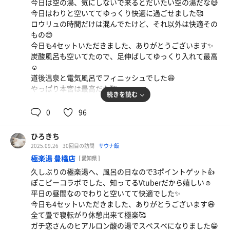
今日は空の湯、気にしないで来るとだいたい空の湯だな😅
今日はわりと空いててゆっくり快適に過ごせました🥰
ロウリュの時間だけは混んでたけど、それ以外は快適その
もの😊
今日も4セットいただきました、ありがとうございます✨
炭酸風呂も空いてたので、足伸ばしてゆっくり入れて最高
☺️
とんかつ定食
道後温泉と電気風呂でフィニッシュでした😆
豊川にも松のやが出来ました😊安くてうまい
やっぱり本宮は最高だな🥰
続きを読む
0
96
ひろきち
2025.09.26
30回目の訪問
サウナ飯
極楽湯 豊橋店
[ 愛知県 ]
久しぶりの極楽湯へ、風呂の日なので3ポイントゲット👍
ぽこピーコラボでした、知ってるVtuberだから嬉しい☺️
平日の昼間なのでわりと空いてて快適でした✨
今日も4セットいただきました、ありがとうございます😆
全て畳で寝転がり休憩出来て極楽🥰
ガチ恋さんのヒアルロン酸の湯でスベスベになりました😁