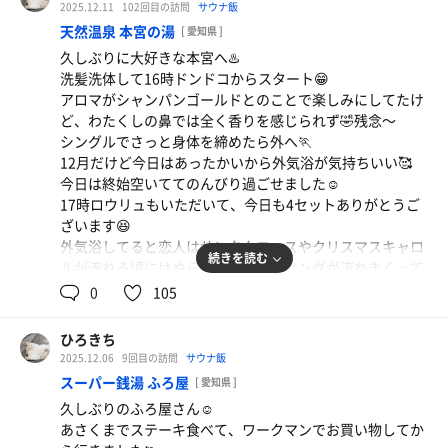
2025.12.11
102回目の訪問
サウナ飯
天然温泉 本宮の湯
[ 愛知県 ]
久しぶりに大好きな本宮へ♨️
洗髪洗体して16時ドンドコからスタート😁
アロマがシャンパンゴールドとのことで楽しみにしてたけ
カルビ丼
ど、わたくしの鼻では全く香りを感じられず🤣残念〜
うますぎるやつ😁
シングルでさっと身体を締めたら外へ🏃
12月だけど今日はあったかいから外気浴が気持ちいい🥰
今日は終始空いててのんびり過ごせました☺️
17時ロウリュもいただいて、今日も4セットありがとうご
ざいます😆
外気浴してると恋人はサンタクロースやクリスマスキャロ
続きを読む
ルが流れる頃にはやら、クリスマスソングが流れまくって
て、なんだか本宮らしくなくてそれはそれで良いなぁと癒
0
105
されました☺️
炭酸泉も空いてて快適、電気風呂でフィニッシュでした😊
ひろきち
2025.12.06
9回目の訪問
サウナ飯
まだ紅葉が残ってたのでパシャリ📷
スーパー銭湯 ふろ屋
[ 愛知県 ]
久しぶりのふろ屋さん☺️
あさくまでステーキ食べて、ワークマンでお買い物してか