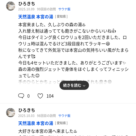
ひろきち
2025.10.09
99回目の訪問
サウナ飯
天然温泉 本宮の湯
[ 愛知県 ]
本宮来ました、久しぶりの森の湯♨️
入れ替え制は通ってても飽きがこないからいいね👍
今日はタイミング良くロウリュを2回いただきました、ロ
ウリュ時は混んでるけど3段目座れてラッキー😆
秋になってきて外気浴では本宮山の気持ちいい風がたまら
んです🥰
今日も4セットいただきました、ありがとうございます✨
森の湯の強烈ジェットで身体をほぐしまくってフィニッシ
ュでした😊
手のひらとかちょっと痛いわ🤣でもそれも良き😁
続きを読む
ランチステーキ
うますぎて、いつも食べ過ぎてしまう😆
0
104
ひろきち
2025.10.03
98回目の訪問
サウナ飯
天然温泉 本宮の湯
[ 愛知県 ]
大好きな本宮の湯へ来ました♨️