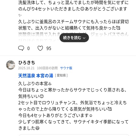
洗髪洗体して、ちょっと混んでましたが時間を気にせずに
のんびり4セットいただきました😊ありがとうございます
✨
久しぶりに釜風呂のスチームサウナにも入ったらほぼ貸切
状態で、出入りがないと結構熱くて気持ち良かった🥰
炭酸泉は満員で入れませんでしたが、ジェットバスでのん
続きを読む
びりほぐされてフィニッシュでした☺️
0
95
4日〜7日はお休みらしいです、ご注意ください😌
ひろきち
2025.10.21
100回目の訪問
サウナ飯
天然温泉 本宮の湯
[ 愛知県 ]
久しぶりの本宮♨️
今日はちょっと寒かったからサウナでじっくり蒸される、
気持ちいい😊
2セット目でロウリュチャンス、外気浴でちょっと冷えち
ゃったので上から降りてくる蒸気が気持ちいい🥰
十勝豚丼
今日も4セットありがとうございます☺️
タレの味が濃くてご飯がススム😆 肉がめちゃくちゃ乗
海鮮スン豆腐セット
少しずつ肌寒くなってきて、サウナイキタイ季節になって
熱々で海鮮のダシが出てて辛美味い🥰 サウナ後は汗だ
ってて美味しかった🐖
きました😆
く必須です😅💦