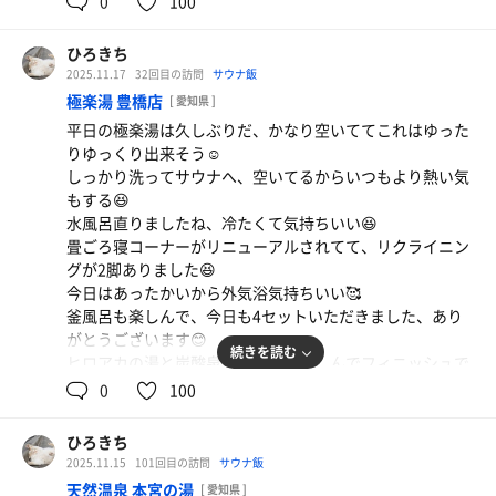
0
100
ちょうどいい熱さで塩乗せてじっくり汗をかけるのがいい
☺️汗で溶けてきたら塗り塗り気持ちいい☺️
ひろきち
今日も4セットいただきました、ありがとうございます😊
2025.11.17
32回目の訪問
サウナ飯
いい香りで気持ち良すぎて塩サウナ2回入りました、塩2な
極楽湯 豊橋店
[ 愛知県 ]
んて初めて♡肌トゥルトゥル
平日の極楽湯は久しぶりだ、かなり空いててこれはゆった
壺湯がめっちゃ泡出てて気持ち良かった、ウィルキンソン
りゆっくり出来そう☺️
強炭酸泉って感じでした🫧🫧🫧
しっかり洗ってサウナへ、空いてるからいつもより熱い気
ゆのゆいいね👍また来ます🏃
もする😆
味噌ラーメンと餃子
水風呂直りましたね、冷たくて気持ちいい😆
独特の味で美味しいよね、いつも混んでる☺️餃子もう
畳ごろ寝コーナーがリニューアルされてて、リクライニン
まかった🥟
グが2脚ありました😆
今日はあったかいから外気浴気持ちいい🥰
釜風呂も楽しんで、今日も4セットいただきました、あり
がとうございます😊
続きを読む
ヒロアカの湯と炭酸泉もゆっくり楽しんでフィニッシュで
した😌
0
100
カレンダー気になる、回数券よりお得なのかな😄
ひろきち
2025.11.15
101回目の訪問
サウナ飯
天然温泉 本宮の湯
[ 愛知県 ]