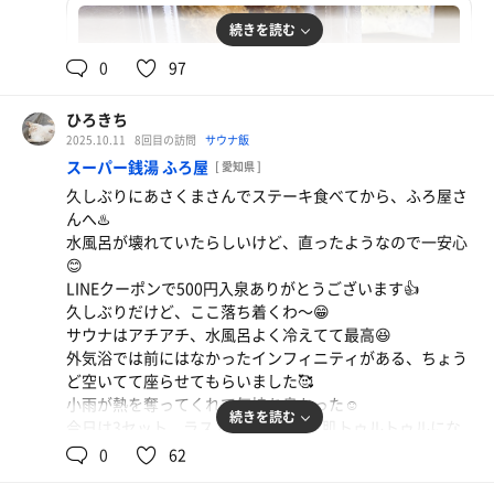
続きを読む
0
97
ひろきち
2025.10.11
8回目の訪問
サウナ飯
スーパー銭湯 ふろ屋
[ 愛知県 ]
久しぶりにあさくまさんでステーキ食べてから、ふろ屋さ
んへ♨️
水風呂が壊れていたらしいけど、直ったようなので一安心
😊
LINEクーポンで500円入泉ありがとうございます👍
久しぶりだけど、ここ落ち着くわ〜😁
カキフライ定食
サウナはアチアチ、水風呂よく冷えてて最高😆
松のやのカキフライ安くてうまうま😊
外気浴では前にはなかったインフィニティがある、ちょう
かつ鍋定食
ど空いてて座らせてもらいました🥰
サウナ前飯🍚 うますぎる、ボリューム満点😆
小雨が熱を奪ってくれて気持ち良かった☺️
続きを読む
今日は3セット、ラストは塩サウナで肌トゥルトゥルにな
りました✨
0
62
温度低めの外湯でゆっくりしてフィニッシュでした😊