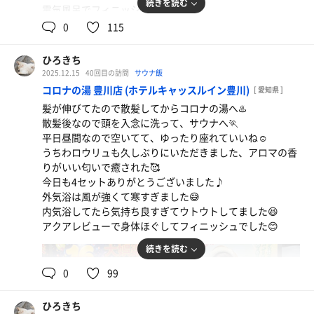
続きを読む
電気風呂でフィニッシュでした👍
0
115
ひろきち
2025.12.15
40回目の訪問
サウナ飯
コロナの湯 豊川店 (ホテルキャッスルイン豊川)
[ 愛知県 ]
髪が伸びてたので散髪してからコロナの湯へ♨️
散髪後なので頭を入念に洗って、サウナへ🏃
平日昼間なので空いてて、ゆったり座れていいね☺️
うちわロウリュも久しぶりにいただきました、アロマの香
りがいい匂いで癒された🥰
今日も4セットありがとうございました♪
外気浴は風が強くて寒すぎました😅
内気浴してたら気持ち良すぎてウトウトしてました😆
アクアレビューで身体ほぐしてフィニッシュでした😊
トルコライスプレート
ピラフもパスタもフライも全部うまい👍炭水化物だら
続きを読む
けで腹パンパン🤣
0
99
ひろきち