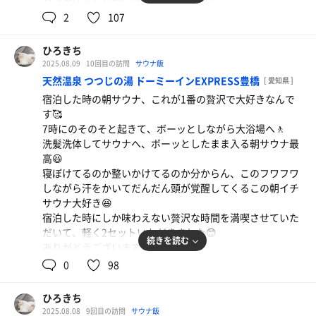
今日も4セットいただきました、ありがとうございます☺️
2
107
16時ロウリュで締める予定が、外気浴気持ち良すぎて寝て
しまい逃してしまったぜ🤣
ひろきち
炭酸風呂、今日は炭酸強めな感じで泡シュワシュワで気持
2025.08.09
10回目の訪問
サウナ飯
ち良すぎた🥰
天然温泉 つつじの湯 ドーミーインEXPRESS豊橋
[ 愛知県 ]
宿泊した時の朝サウナ、これが1番の贅沢で大好きなんで
本宮の平和でのんびりした空気にも癒されて、疲れがとれ
す🥰
ました✨
7時にのそのそと起きて、ボーッとしながら大浴場へ🚶
洗髪洗体してサウナへ、ボーッとしたまま入る朝サウナ最
高😆
寝ぼけてるのか整いかけてるのか分からん、このフワフワ
しながら汗をかいてだんだん頭が覚醒してくるこの朝イチ
サウナ大好き😆
宿泊した時にしか味わえない贅沢な時間を満喫させていた
だいて、軽く2セットいただきました😊
続きを読む
ありがとうございます✨
0
98
その後は恒例のうなぎ食べる、贅沢すぎる朝食ビュッフェ
最高😆
ひろきち
あさりの味噌汁や夏なのでスイカがあったり、腹いっぱい
2025.08.08
9回目の訪問
サウナ飯