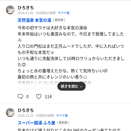
ひろきち
2026.01.06
104回目の訪問
サウナ飯
天然温泉 本宮の湯
[ 愛知県 ]
今年の初サウナは大好きな本宮の湯😆
年末年始はいつも激混みなので、今日まで我慢してました
🐴
入り口の門松はまだ正月ムードでしたが、中に入ればいつ
もの平和な本宮だ☺️
いつも通りに洗髪洗体して16時ロウリュからいただきまし
た😊
ちょっと水の量増えたかな、熱くて気持ちいい🤣
最初の熱と共にオレンジのいい香り🍊
今年初ドンドコいただきました、最高😁
続きを読む
今日も4セットありがとうございます✨
外が寒いからイスが浴室内に設置されてました、ありがた
0
114
い🥰
ひろきち
今年もよろしくお願いします🎍
2025.12.29
10回目の訪問
サウナ飯
スーパー銭湯 ふろ屋
[ 愛知県 ]
年末だけど値上がりどころかLINEのクーポン来てたので、