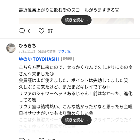
最近風呂上がりに飲む愛のスコールがうますぎる🤣
ランチステーキ
うますぎて写真撮り忘れて最後の一切れ🤣笑
続きを読む
カツ丼
0
97
なか卯のカツ丼うまいんだよね、やっぱり卵がうまい
からかな😆
ひろきち
2025.11.21
5回目の訪問
サウナ飯
ゆのゆ TOYOHASHI
[ 愛知県 ]
こちら方面に来たので、せっかくなんで久しぶりにゆのゆ
さんへ来ました😆
会員証はまだ使えました、ポイントは失効してました笑
久しぶりに来たけど、まだまだキレイですね✨
リファのシャワーヘッドあるじゃん！前はなかった、進化
してる🥰
サウナ室は結構熱い、こんな熱かったかなと思ったら金曜
日はサウナがいつもより熱めらしい😁
ここは外気浴スペース広くて好き☺️リクライニングもたく
続きを読む
さんでゆっくり寝転がれる😁
98℃
男
塩サウナはめちゃくちゃいい香り、ヴィヒタのアロマらし
い🥰