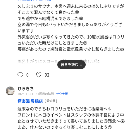
久しぶりのサウナ、本宮へ週末に来るのは久しぶりですが
そこまで混んでなくて良かった😆
でも途中から結構混んできました😅
空の湯で今日も4セットいただきました☺️ありがとうござ
います♪
外気浴がだいぶ寒くなってきたので、10度水風呂はロウリ
ュいただいた時だけにしときました😊
腰痛があったので炭酸泉と電気風呂で少し和らぎました👍
風呂上がりにスコール、懐かしい美味しい🥰
続きを読む
0
92
ひろきち
カルビ丼
2025.11.01
31回目の訪問
サウナ飯
うますぎる😊豊川にも出来て欲しい！
極楽湯 豊橋店
[ 愛知県 ]
週末なのでうちわロウリュをいただきに極楽湯へ♨️
フロントに本日のイベントはスタッフの体調不良により中
止とさせていただきますって書いてありました😫残念〜😭
まあ、仕方ないのでゆっくり楽しむことにしよう😌