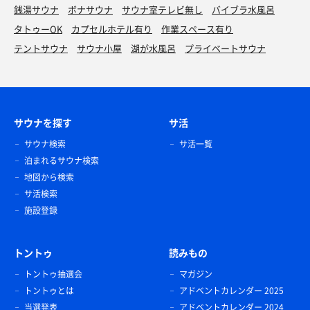
銭湯サウナ
ボナサウナ
サウナ室テレビ無し
バイブラ水風呂
タトゥーOK
カプセルホテル有り
作業スペース有り
テントサウナ
サウナ小屋
湖が水風呂
プライベートサウナ
サウナを探す
サ活
サウナ検索
サ活一覧
泊まれるサウナ検索
地図から検索
サ活検索
施設登録
トントゥ
読みもの
トントゥ抽選会
マガジン
トントゥとは
アドベントカレンダー 2025
当選発表
アドベントカレンダー 2024