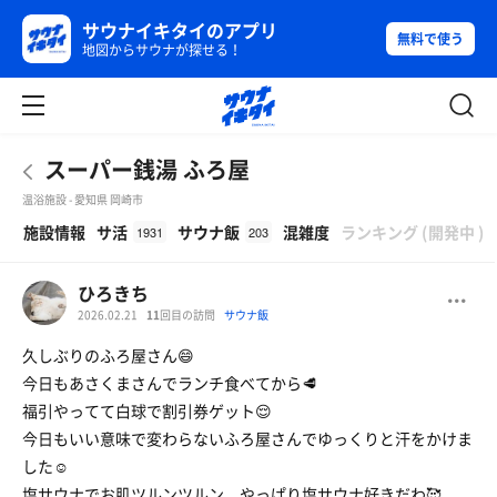
サウナイキタイのアプリ
無料で使う
地図からサウナが探せる！
スーパー銭湯 ふろ屋
温浴施設 - 愛知県 岡崎市
β
施設情報
サ活
サウナ飯
混雑度
ランキング
(
開発中
)
1931
203
ひろきち
2026.02.21
11
回目の訪問
サウナ飯
久しぶりのふろ屋さん😄
今日もあさくまさんでランチ食べてから🥩
福引やってて白球で割引券ゲット😌
今日もいい意味で変わらないふろ屋さんでゆっくりと汗をかけま
した☺️
塩サウナでお肌ツルンツルン、やっぱり塩サウナ好きだわ🥰