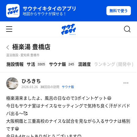
サウナイキタイのアプリ
無料で使う
地図からサウナが探せる！
極楽湯 豊橋店
温浴施設 - 愛知県 豊橋市
β
施設情報
サ活
サウナ飯
混雑度
ランキング
(
開発中
)
3305
245
ひろきち
2026.03.26
38
回目の訪問
サウナ飯
極楽湯来ましたよ、風呂の日なので3ポイントゲット😆
今日もサウナ室はナイスなセッティングで気持ち良く汗がドバド
バ出る〜🥰
大阪桐蔭と三重高校のナイスな試合を見ながら入るサウナは格別
です😁
今日も4セットありがとうございます😊