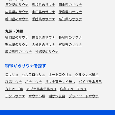
鳥取県のサウナ
島根県のサウナ
岡山県のサウナ
広島県のサウナ
山口県のサウナ
徳島県のサウナ
香川県のサウナ
愛媛県のサウナ
高知県のサウナ
九州・沖縄
福岡県のサウナ
佐賀県のサウナ
長崎県のサウナ
熊本県のサウナ
大分県のサウナ
宮崎県のサウナ
鹿児島県のサウナ
沖縄県のサウナ
特徴からサウナを探す
ロウリュ
セルフロウリュ
オートロウリュ
グルシン水風呂
銭湯サウナ
ボナサウナ
サウナ室テレビ無し
バイブラ水風呂
タトゥーOK
カプセルホテル有り
作業スペース有り
テントサウナ
サウナ小屋
湖が水風呂
プライベートサウナ