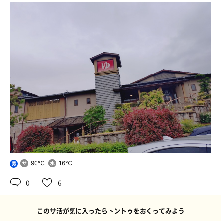
90℃
16℃
男
0
6
このサ活が気に入ったらトントゥをおくってみよう