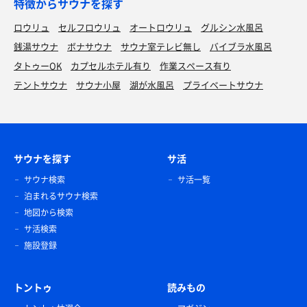
特徴からサウナを探す
ロウリュ
セルフロウリュ
オートロウリュ
グルシン水風呂
銭湯サウナ
ボナサウナ
サウナ室テレビ無し
バイブラ水風呂
タトゥーOK
カプセルホテル有り
作業スペース有り
テントサウナ
サウナ小屋
湖が水風呂
プライベートサウナ
サウナを探す
サ活
サウナ検索
サ活一覧
泊まれるサウナ検索
地図から検索
サ活検索
施設登録
トントゥ
読みもの