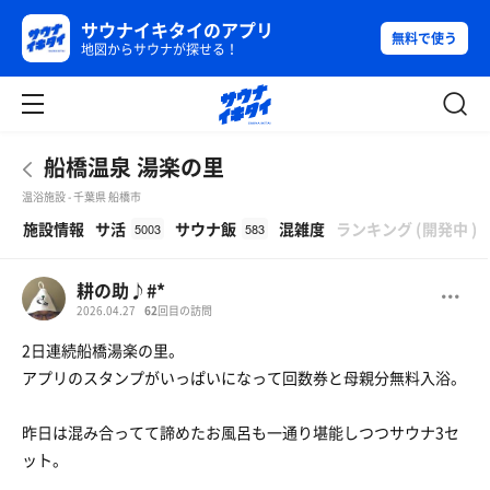
サウナイキタイのアプリ
無料で使う
地図からサウナが探せる！
船橋温泉 湯楽の里
温浴施設 - 千葉県 船橋市
β
施設情報
サ活
サウナ飯
混雑度
ランキング
(
開発中
)
5003
583
耕の助♪#*
2026.04.27
62
回目の訪問
2日連続船橋湯楽の里。
アプリのスタンプがいっぱいになって回数券と母親分無料入浴。
昨日は混み合ってて諦めたお風呂も一通り堪能しつつサウナ3セ
ット。