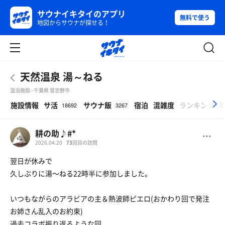
サウナイキタイのアプリ
無料で使う
地図からサウナが探せる！
天然温泉 湯～ねる
温浴施設 - 千葉県 習志野市
β
施設情報
サ活
サウナ飯
宿泊
混雑度
ランキング
(
18692
3267
耕の助♪#*
2026.04.20
73
回目の訪問
翌日が休みで
久しぶりに湯〜ねる22時半に参加しました。
いつもながらのアラビアの主＆熱波師ピエロ(おかわり回で発注
お姉さん乱入のお約束)
過去コラボ振り返るような回。