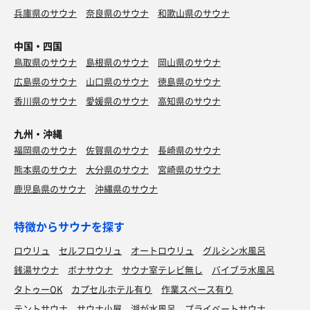
兵庫県のサウナ
奈良県のサウナ
和歌山県のサウナ
中国・四国
鳥取県のサウナ
島根県のサウナ
岡山県のサウナ
広島県のサウナ
山口県のサウナ
徳島県のサウナ
香川県のサウナ
愛媛県のサウナ
高知県のサウナ
九州・沖縄
福岡県のサウナ
佐賀県のサウナ
長崎県のサウナ
熊本県のサウナ
大分県のサウナ
宮崎県のサウナ
鹿児島県のサウナ
沖縄県のサウナ
特徴からサウナを探す
ロウリュ
セルフロウリュ
オートロウリュ
グルシン水風呂
銭湯サウナ
ボナサウナ
サウナ室テレビ無し
バイブラ水風呂
タトゥーOK
カプセルホテル有り
作業スペース有り
テントサウナ
サウナ小屋
湖が水風呂
プライベートサウナ