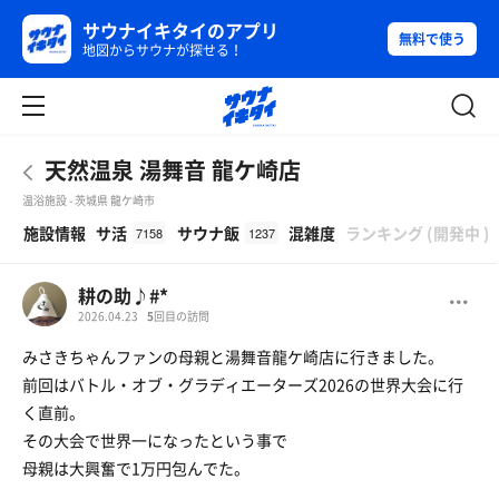
サウナイキタイのアプリ
無料で使う
地図からサウナが探せる！
天然温泉 湯舞音 龍ケ崎店
温浴施設 - 茨城県 龍ケ崎市
β
施設情報
サ活
サウナ飯
混雑度
ランキング
(
開発中
)
7158
1237
耕の助♪#*
2026.04.23
5
回目の訪問
みさきちゃんファンの母親と湯舞音龍ケ崎店に行きました。
前回はバトル・オブ・グラディエーターズ2026の世界大会に行
く直前。
その大会で世界一になったという事で
母親は大興奮で1万円包んでた。