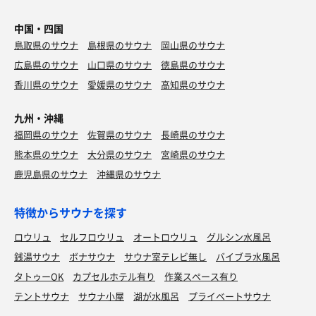
中国・四国
鳥取県のサウナ
島根県のサウナ
岡山県のサウナ
広島県のサウナ
山口県のサウナ
徳島県のサウナ
香川県のサウナ
愛媛県のサウナ
高知県のサウナ
九州・沖縄
福岡県のサウナ
佐賀県のサウナ
長崎県のサウナ
熊本県のサウナ
大分県のサウナ
宮崎県のサウナ
鹿児島県のサウナ
沖縄県のサウナ
特徴からサウナを探す
ロウリュ
セルフロウリュ
オートロウリュ
グルシン水風呂
銭湯サウナ
ボナサウナ
サウナ室テレビ無し
バイブラ水風呂
タトゥーOK
カプセルホテル有り
作業スペース有り
テントサウナ
サウナ小屋
湖が水風呂
プライベートサウナ