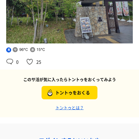
96℃
15℃
男
0
25
このサ活が気に入ったらトントゥをおくってみよう
トントゥをおくる
トントゥとは？