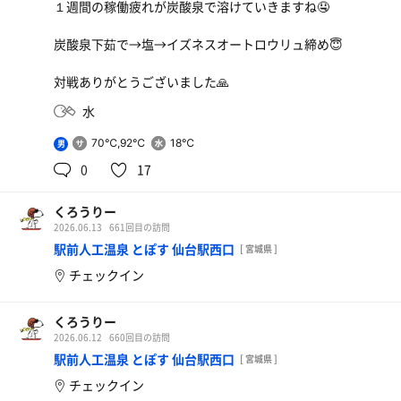
１週間の稼働疲れが炭酸泉で溶けていきますね🤤
炭酸泉下茹で→塩→イズネスオートロウリュ締め😇
対戦ありがとうございました🙏
水
70℃,92℃
18℃
男
0
17
くろうりー
2026.06.13
661回目の訪問
駅前人工温泉 とぽす 仙台駅西口
[ 宮城県 ]
チェックイン
くろうりー
2026.06.12
660回目の訪問
駅前人工温泉 とぽす 仙台駅西口
[ 宮城県 ]
チェックイン