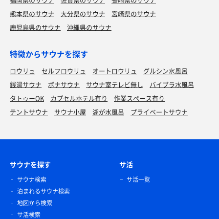
熊本県のサウナ
大分県のサウナ
宮崎県のサウナ
鹿児島県のサウナ
沖縄県のサウナ
特徴からサウナを探す
ロウリュ
セルフロウリュ
オートロウリュ
グルシン水風呂
銭湯サウナ
ボナサウナ
サウナ室テレビ無し
バイブラ水風呂
タトゥーOK
カプセルホテル有り
作業スペース有り
テントサウナ
サウナ小屋
湖が水風呂
プライベートサウナ
サウナを探す
サ活
サウナ検索
サ活一覧
泊まれるサウナ検索
地図から検索
サ活検索