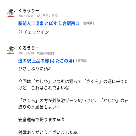
くろうりー
2026.06.09
659回目の訪問
駅前人工温泉 とぽす 仙台駅西口
[ 宮城県 ]
チェックイン
くろうりー
2026.06.04
8回目の訪問
道の駅 上品の郷 (ふたごの湯)
[ 宮城県 ]
ひさしぶりに凸♨️
今回は「かしわ」いつもは狙って「さくら」の週に来てた
けど、これはこれでよい🤤
「さくら」の方が外気浴ゾーン広いけど、「かしわ」の石
造りの水風呂もよい✨
安全運転で帰ります🏍🌀
対戦ありがとうございました🙏