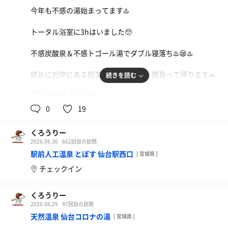
今年も不感の湯始まってます♨️
トータル浴室に3hはいました🥺
不感炭酸泉＆不感トゴール湯でダブル寝落ち♨️😪♨️
締めに対岸にある桃源花で冷やし担々麺食べて帰ります🚗
続きを読む
88℃
18.5℃
男
対戦ありがとうございました🙏
0
19
くろうりー
2026.06.30
662回目の訪問
駅前人工温泉 とぽす 仙台駅西口
[ 宮城県 ]
チェックイン
くろうりー
2026.06.29
97回目の訪問
天然温泉 仙台コロナの湯
[ 宮城県 ]