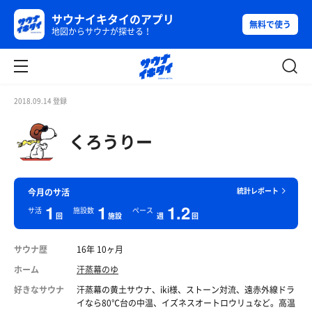
サウナイキタイのアプリ
無料で使う
地図からサウナが探せる！
2018.09.14 登録
くろうりー
統計レポート
今月のサ活
1
1
1.2
サ活
施設数
ペース
回
施設
週
回
サウナ歴
16年 10ヶ月
ホーム
汗蒸幕のゆ
好きなサウナ
汗蒸幕の黄土サウナ、iki様、ストーン対流、遠赤外線ドラ
イなら80℃台の中温、イズネスオートロウリュなど。高温