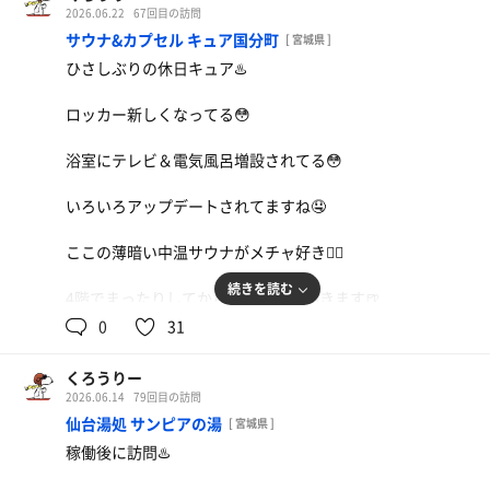
2026.06.22
67回目の訪問
サウナ&カプセル キュア国分町
[ 宮城県 ]
ひさしぶりの休日キュア♨️
ロッカー新しくなってる😳
浴室にテレビ＆電気風呂増設されてる😳
いろいろアップデートされてますね🤤
ここの薄暗い中温サウナがメチャ好き🧖‍♂️
続きを読む
4階でまったりしてから軽く飲みにいきます🍺
0
31
対戦ありがとうございます🙏
くろうりー
2026.06.14
79回目の訪問
仙台湯処 サンピアの湯
[ 宮城県 ]
稼働後に訪問♨️