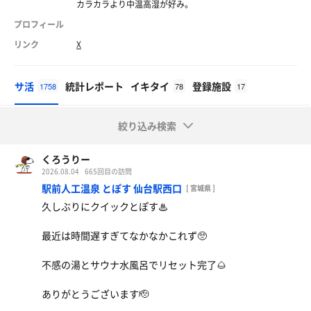
カラカラより中温高湿が好み。
プロフィール
リンク
X
サ活
統計レポート
イキタイ
登録施設
1758
78
17
絞り込み検索
くろうりー
2026.08.04
665回目の訪問
駅前人工温泉 とぽす 仙台駅西口
[ 宮城県 ]
久しぶりにクイックとぽす♨
最近は時間遅すぎてなかなかこれず🥺
不感の湯とサウナ水風呂でリセット完了🌰
ありがとうございます🫡