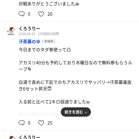
対戦ありがとうございました🙏
0
20
くろうりー
2026.06.25
259回目の訪問
汗蒸幕のゆ
[ 宮城県 ]
今日までのタダ券使って凸
アカスリ40分も予約しており木曜日なので無料券もらうル
ープ🌀
白湯で長めに下茹でのちアカスリでサッパリ→汗蒸幕毒抜
き6セット昇天😇
入る前と比べて2キロ弱減りましたw
続きを読む
明日の風呂の日も間に合えば来ます♨️
0
25
対戦ありがとうございました🙏
くろうりー