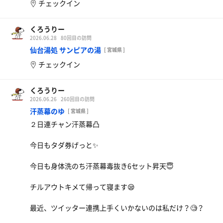
チェックイン
くろうりー
2026.06.28
80回目の訪問
仙台湯処 サンピアの湯
[ 宮城県 ]
チェックイン
くろうりー
2026.06.26
260回目の訪問
汗蒸幕のゆ
[ 宮城県 ]
２日連チャン汗蒸幕凸
今日もタダ券げっと✨
今日も身体洗のち汗蒸幕毒抜き6セット昇天😇
冷やし担々麺
今年も冷やしの季節
チルアウトキメて帰って寝ます😪
チルアウト
最近、ツイッター連携上手くいかないのは私だけ？🧐？