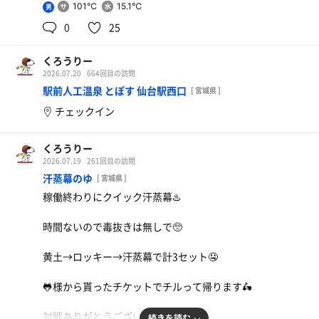
101℃
15.1℃
男
0
25
くろうりー
2026.07.20
664回目の訪問
駅前人工温泉 とぽす 仙台駅西口
[ 宮城県 ]
チェックイン
くろうりー
2026.07.19
261回目の訪問
汗蒸幕のゆ
[ 宮城県 ]
稼働終わりにクイック汗蒸幕♨️
時間ないので毒抜きは無しで🥺
黄土→ロッキー→汗蒸幕で計3セット🤤
🐸様から貰ったチケットでチルって帰ります🛵
対戦ありがとうございました🫡
続きを読む