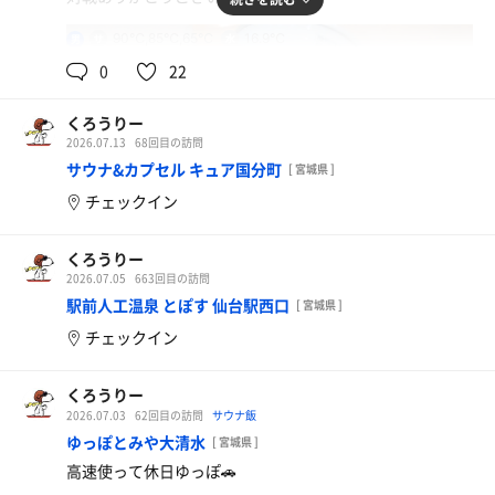
90℃,85℃,65℃
16.9℃
男
0
22
くろうりー
2026.07.13
68回目の訪問
サウナ&カプセル キュア国分町
[ 宮城県 ]
チェックイン
くろうりー
2026.07.05
663回目の訪問
駅前人工温泉 とぽす 仙台駅西口
[ 宮城県 ]
チェックイン
チルアウト
くろうりー
2026.07.03
62回目の訪問
サウナ飯
ゆっぽとみや大清水
[ 宮城県 ]
高速使って休日ゆっぽ🚗