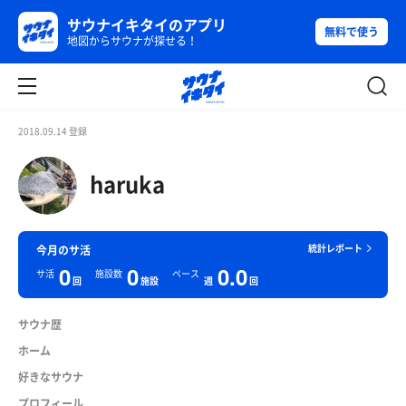
サウナイキタイのアプリ
無料で使う
地図からサウナが探せる！
2018.09.14 登録
haruka
統計レポート
今月のサ活
0
0
0.0
サ活
施設数
ペース
回
施設
週
回
サウナ歴
ホーム
好きなサウナ
プロフィール