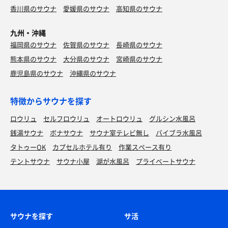
香川県のサウナ
愛媛県のサウナ
高知県のサウナ
九州・沖縄
福岡県のサウナ
佐賀県のサウナ
長崎県のサウナ
熊本県のサウナ
大分県のサウナ
宮崎県のサウナ
鹿児島県のサウナ
沖縄県のサウナ
特徴からサウナを探す
ロウリュ
セルフロウリュ
オートロウリュ
グルシン水風呂
銭湯サウナ
ボナサウナ
サウナ室テレビ無し
バイブラ水風呂
タトゥーOK
カプセルホテル有り
作業スペース有り
テントサウナ
サウナ小屋
湖が水風呂
プライベートサウナ
サウナを探す
サ活