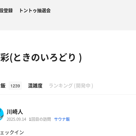
設登録
トントゥ抽選会
彩(ときのいろどり )
β
ナ飯
混雑度
ランキング
(
開発中
)
1239
川崎人
2025.09.14
1
回目の訪問
サウナ飯
ェックイン