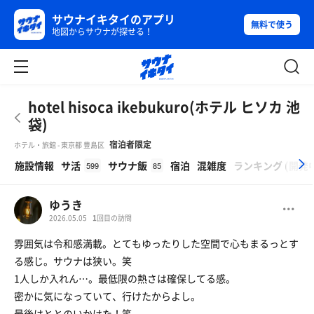
サウナイキタイのアプリ
無料で使う
地図からサウナが探せる！
hotel hisoca ikebukuro(ホテル ヒソカ 池
袋)
宿泊者限定
ホテル・旅館 - 東京都 豊島区
β
施設情報
サ活
サウナ飯
宿泊
混雑度
ランキング
(
開発
599
85
ゆうき
2026.05.05
1
回目の訪問
雰囲気は令和感満載。とてもゆったりした空間で心もまるっとす
る感じ。サウナは狭い。笑
1人しか入れん…。最低限の熱さは確保してる感。
密かに気になっていて、行けたからよし。
最後はととのいかけた！笑