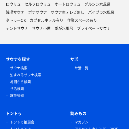
ロウリュ
セルフロウリュ
オートロウリュ
グルシン水風呂
銭湯サウナ
ボナサウナ
サウナ室テレビ無し
バイブラ水風呂
タトゥーOK
カプセルホテル有り
作業スペース有り
テントサウナ
サウナ小屋
湖が水風呂
プライベートサウナ
サウナを探す
サ活
サウナ検索
サ活一覧
泊まれるサウナ検索
地図から検索
サ活検索
施設登録
トントゥ
読みもの
トントゥ抽選会
マガジン
トントゥとは
アドベントカレンダー 2025