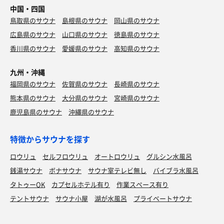
中国・四国
鳥取県のサウナ
島根県のサウナ
岡山県のサウナ
広島県のサウナ
山口県のサウナ
徳島県のサウナ
香川県のサウナ
愛媛県のサウナ
高知県のサウナ
九州・沖縄
福岡県のサウナ
佐賀県のサウナ
長崎県のサウナ
熊本県のサウナ
大分県のサウナ
宮崎県のサウナ
鹿児島県のサウナ
沖縄県のサウナ
特徴からサウナを探す
ロウリュ
セルフロウリュ
オートロウリュ
グルシン水風呂
銭湯サウナ
ボナサウナ
サウナ室テレビ無し
バイブラ水風呂
タトゥーOK
カプセルホテル有り
作業スペース有り
テントサウナ
サウナ小屋
湖が水風呂
プライベートサウナ