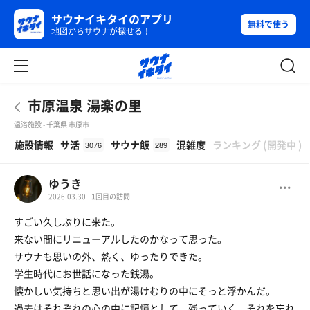
サウナイキタイのアプリ
無料で使う
地図からサウナが探せる！
市原温泉 湯楽の里
温浴施設 - 千葉県 市原市
β
施設情報
サ活
サウナ飯
混雑度
ランキング
(
開発中
)
3076
289
ゆうき
2026.03.30
1
回目の訪問
すごい久しぶりに来た。
来ない間にリニューアルしたのかなって思った。
サウナも思いの外、熱く、ゆったりできた。
学生時代にお世話になった銭湯。
懐かしい気持ちと思い出が湯けむりの中にそっと浮かんだ。
過去はそれぞれの心の中に記憶として、残っていく。それを忘れ