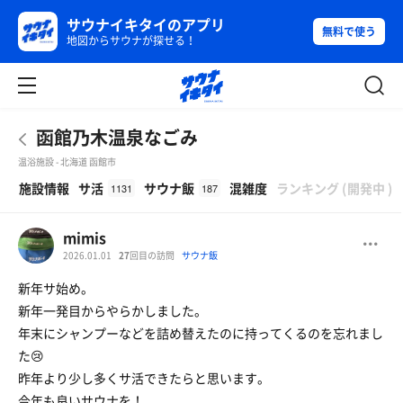
サウナイキタイのアプリ
無料で使う
地図からサウナが探せる！
函館乃木温泉なごみ
温浴施設 - 北海道 函館市
β
施設情報
サ活
サウナ飯
混雑度
ランキング
(
開発中
)
1131
187
mimis
2026.01.01
27
回目の訪問
サウナ飯
新年サ始め。
新年一発目からやらかしました。
年末にシャンプーなどを詰め替えたのに持ってくるのを忘れまし
た😢
昨年より少し多くサ活できたらと思います。
今年も良いサウナを！