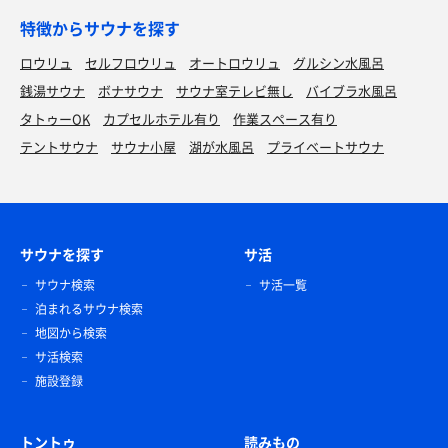
特徴からサウナを探す
ロウリュ
セルフロウリュ
オートロウリュ
グルシン水風呂
銭湯サウナ
ボナサウナ
サウナ室テレビ無し
バイブラ水風呂
タトゥーOK
カプセルホテル有り
作業スペース有り
テントサウナ
サウナ小屋
湖が水風呂
プライベートサウナ
サウナを探す
サ活
サウナ検索
サ活一覧
泊まれるサウナ検索
地図から検索
サ活検索
施設登録
トントゥ
読みもの