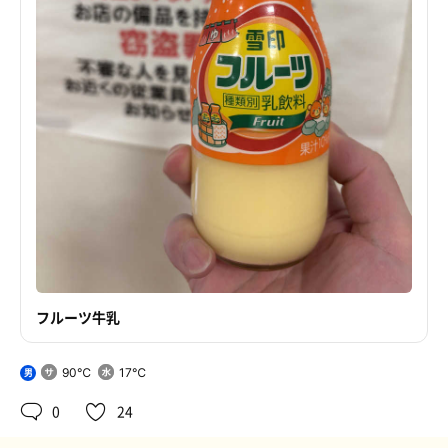
フルーツ牛乳
90℃
17℃
男
0
24