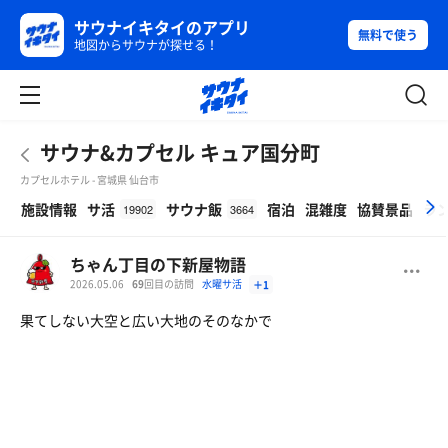
サウナイキタイのアプリ
無料で使う
地図からサウナが探せる！
サウナ&カプセル キュア国分町
カプセルホテル - 宮城県 仙台市
β
施設情報
サ活
サウナ飯
宿泊
混雑度
協賛景品
ラ
19902
3664
ちゃん丁目の下新屋物語
2026.05.06
69
回目の訪問
水曜サ活
＋1
果てしない大空と広い大地のそのなかで