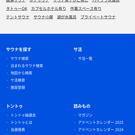
タトゥーOK
カプセルホテル有り
作業スペース有り
テントサウナ
サウナ小屋
湖が水風呂
プライベートサウナ
サウナを探す
サ活
サウナ検索
サ活一覧
泊まれるサウナ検索
地図から検索
サ活検索
施設登録
トントゥ
読みもの
トントゥ抽選会
マガジン
トントゥとは
アドベントカレンダー 2025
当選発表
アドベントカレンダー 2024