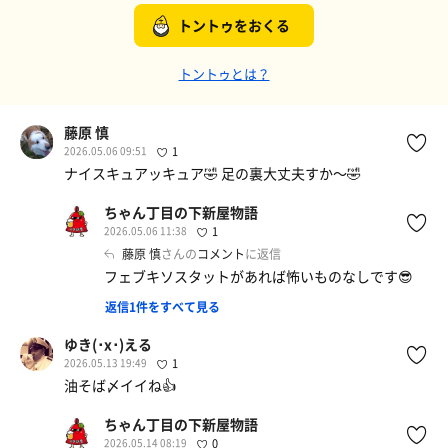
トントゥをおくる
トントゥとは？
藤原 慎
2026.05.06 09:51
1
ナイスキュアッキュア🤣 足の裏大丈夫すか〜🤣
ちゃん丁目の下新屋物語
2026.05.06 11:38
1
藤原 慎
さんの
コメント
に返信
フェブキソスタットがあれば怖いものなしです😎
返信1件をすべて見る
ゆき(･x･)える
2026.05.13 19:49
1
油そば〆イイね👍️
ちゃん丁目の下新屋物語
2026.05.14 08:19
0