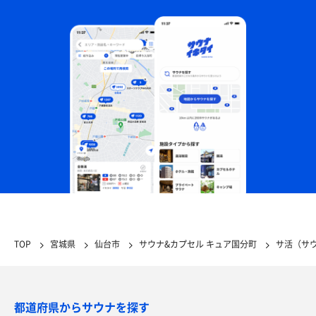
TOP
宮城県
仙台市
サウナ&カプセル キュア国分町
サ活（サ
都道府県からサウナを探す