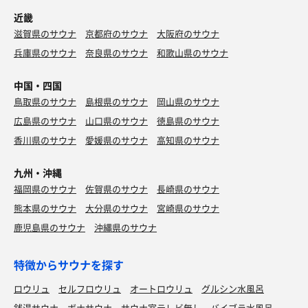
近畿
滋賀県のサウナ
京都府のサウナ
大阪府のサウナ
兵庫県のサウナ
奈良県のサウナ
和歌山県のサウナ
中国・四国
鳥取県のサウナ
島根県のサウナ
岡山県のサウナ
広島県のサウナ
山口県のサウナ
徳島県のサウナ
香川県のサウナ
愛媛県のサウナ
高知県のサウナ
九州・沖縄
福岡県のサウナ
佐賀県のサウナ
長崎県のサウナ
熊本県のサウナ
大分県のサウナ
宮崎県のサウナ
鹿児島県のサウナ
沖縄県のサウナ
特徴からサウナを探す
ロウリュ
セルフロウリュ
オートロウリュ
グルシン水風呂
銭湯サウナ
ボナサウナ
サウナ室テレビ無し
バイブラ水風呂